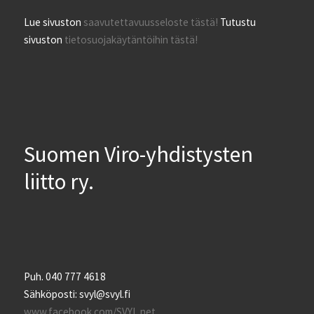
Lue sivuston
saavutettavuusseloste tästä!
Tutustu
sivuston
tietosuojakäytäntöihin tästä!
Suomen Viro-yhdistysten
liitto ry.
Puh. 040 777 4618
Sähköposti: svyl@svyl.fi
www.facebook.com/SVYL.net