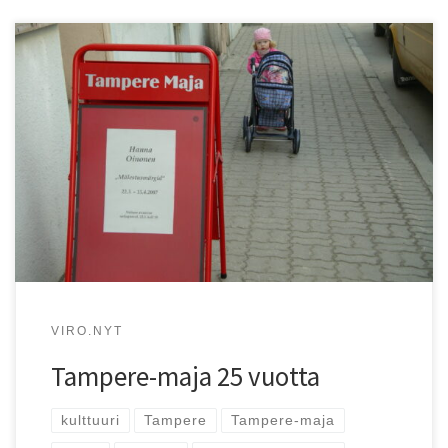
Suomalais-virolainen kulttuurikeskus Tampere-maja on
toiminut Tartossa jo 25 vuotta!
VIRO.NYT
Tampere-maja 25 vuotta
kulttuuri
Tampere
Tampere-maja