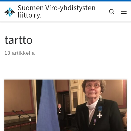
Suomen Viro-yhdistysten
Skip to content
Search
liitto ry.
Val
tartto
13 artikkelia
Tampere-Tartto-seuran pitkäaikainen puheenjohtaja Liisa
Löyttyniemi on nyt seuran kunniapuheenjohtaja.