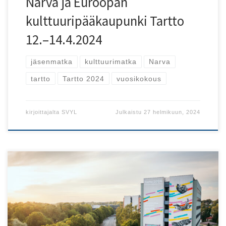
Narva ja Euroopan
kulttuuripääkaupunki Tartto
12.–14.4.2024
jäsenmatka
kulttuurimatka
Narva
tartto
Tartto 2024
vuosikokous
kirjoittajalta
SVYL
Julkaistu
27 helmikuun, 2024
Kulttuuripääkaupunki Tarton yli tuhannen tapahtuman
vuosi alkaa 26. tammikuuta avajaisilla.