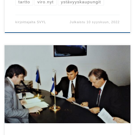
tartto
viro.nyt
ystävyyskaupungit
kirjoittajalta
SVYL
Julkaistu
10 syyskuun, 2022
Tampere ja Tartto viettävät tänä vuonna
ystävyyskaupunkisuhteiden 30-vuotisjuhlavuotta!