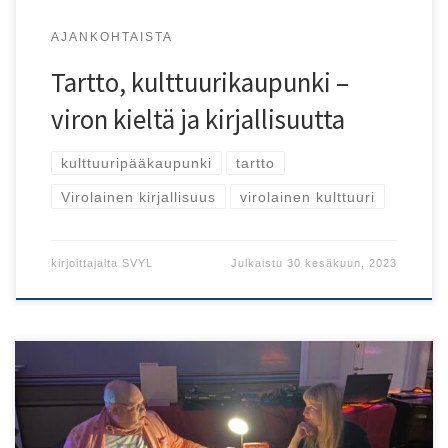
AJANKOHTAISTA
Tartto, kulttuurikaupunki –
viron kieltä ja kirjallisuutta
kulttuuripääkaupunki
tartto
Virolainen kirjallisuus
virolainen kulttuuri
kirjoittajalta
SVYL
Julkaistu
30 kesäkuun, 2023
Unescon kirjallisuuskaupunki Tartto esittäytyy