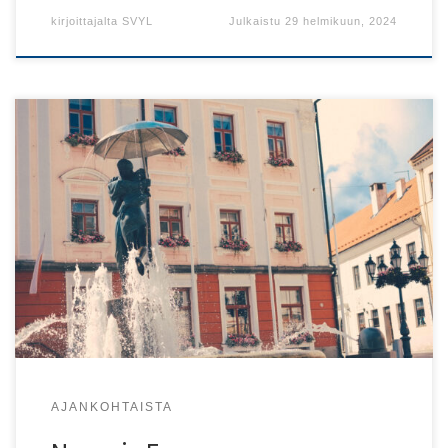
kirjoittajalta
SVYL
Julkaistu
29 helmikuun, 2024
SVYL järjestää kulttuuri- ja vuosikokousmatkan Narvan
kautta kulttuuripääkaupunki Tarttoon 12.–14.4.2024!
AJANKOHTAISTA