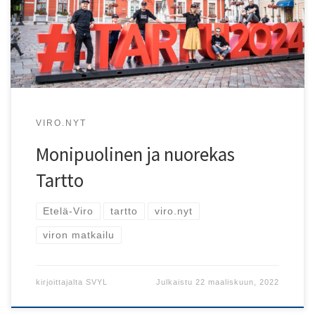
Matkaa voi laajentaa myös koko Etelä-Viroon!
VIRO.NYT
Monipuolinen ja nuorekas
Tartto
Etelä-Viro
tartto
viro.nyt
viron matkailu
kirjoittajalta
SVYL
Julkaistu
22 maaliskuun, 2022