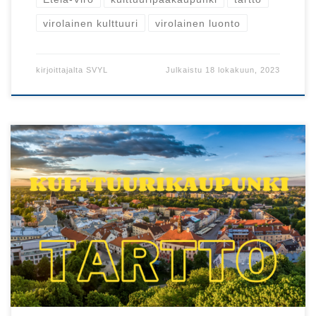
virolainen kulttuuri
virolainen luonto
kirjoittajalta
SVYL
Julkaistu
18 lokakuun, 2023
Syyskuussa päästään kuuntelemaan mielenkiintoista
luentosarjaa Tartosta!