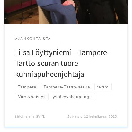
AJANKOHTAISTA
Liisa Löyttyniemi – Tampere-
Tartto-seuran tuore
kunniapuheenjohtaja
Tampere
Tampere-Tartto-seura
tartto
Viro-yhdistys
ystävyyskaupungit
kirjoittajalta
SVYL
Julkaistu
12 helmikuun, 2025