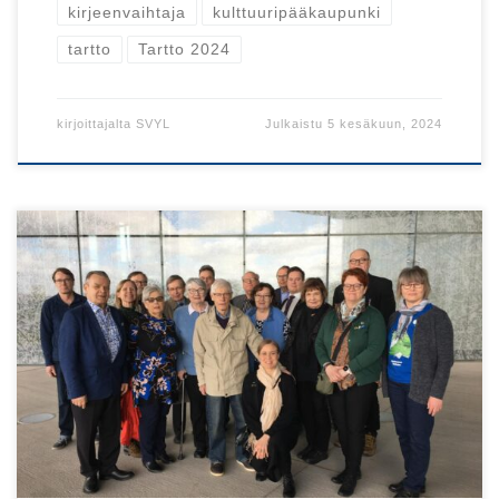
kirjeenvaihtaja
kulttuuripääkaupunki
tartto
Tartto 2024
kirjoittajalta
SVYL
Julkaistu
5 kesäkuun, 2024
Suomen Viro-yhdistysten liitto piti vuosikokouksensa
huhtikuussa kulttuuripääkaupunki Tartossa!