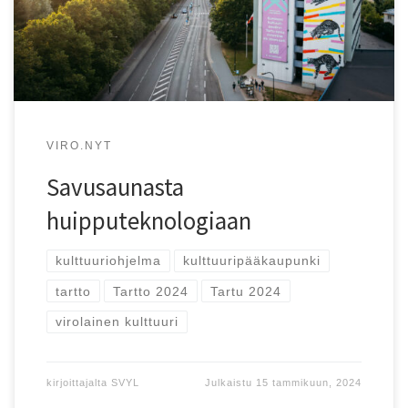
VIRO.NYT
Savusaunasta
huipputeknologiaan
kulttuuriohjelma
kulttuuripääkaupunki
tartto
Tartto 2024
Tartu 2024
virolainen kulttuuri
kirjoittajalta
SVYL
Julkaistu
15 tammikuun, 2024