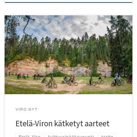
Vuonna 2024 koko Etelä-Viro on osa Euroopan
kulttuuripääkaupunkia!
VIRO.NYT
Etelä-Viron kätketyt aarteet
Etelä-Viro
kulttuuripääkaupunki
tartto