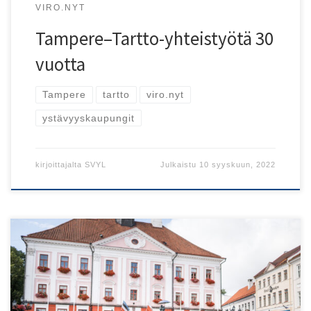
VIRO.NYT
Tampere–Tartto-yhteistyötä 30
vuotta
Tampere
tartto
viro.nyt
ystävyyskaupungit
kirjoittajalta
SVYL
Julkaistu
10 syyskuun, 2022
Nyt on aika alkaa suunnitella kesän Viron matkoja! Yksi
suosikkikohteista on Tartto, josta löytyy jokaiselle jotakin.