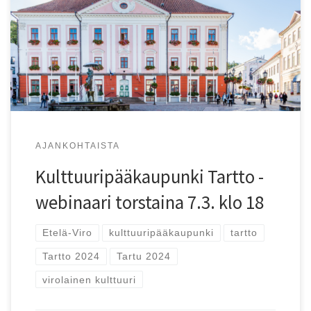
Tule kuuntelemaan vinkkejä kulttuuripääkaupunki Tarttoon
ja muualle Etelä-Viroon!
AJANKOHTAISTA
Kulttuuripääkaupunki Tartto -
webinaari torstaina 7.3. klo 18
Etelä-Viro
kulttuuripääkaupunki
tartto
Tartto 2024
Tartu 2024
virolainen kulttuuri