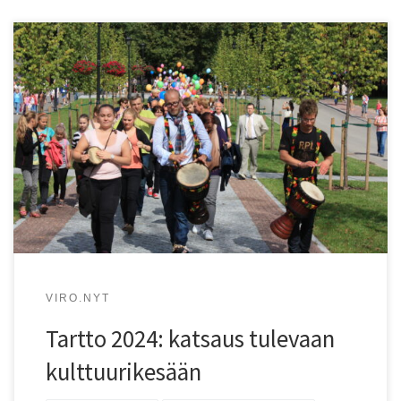
viro.nytin Tarton-kirjeenvaihtaja poimi vinkkejä
kulttuuripääkaupunkivuoden kesään!
VIRO.NYT
Tartto 2024: katsaus tulevaan
kulttuurikesään