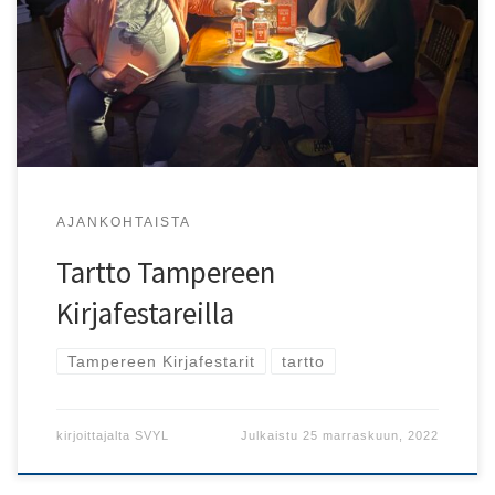
messuosastollaan ja kirjailijatapaamisissa Tampereen
Kirjafestareilla!
AJANKOHTAISTA
Tartto Tampereen
Kirjafestareilla
Tampereen Kirjafestarit
tartto
kirjoittajalta
SVYL
Julkaistu
25 marraskuun, 2022