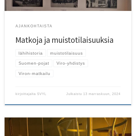
AJANKOHTAISTA
Matkoja ja muistotilaisuuksia
lähihistoria
muistotilaisuus
Suomen-pojat
Viro-yhdistys
Viron-matkailu
kirjoittajalta
SVYL
Julkaistu
13 marraskuun, 2024