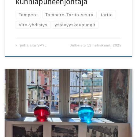
kunniapuheenjohtaja
Tampere
Tampere-Tartto-seura
tartto
Viro-yhdistys
ystävyyskaupungit
kirjoittajalta
SVYL
Julkaistu
12 helmikuun, 2025
Kuluva vuosi on ollut vilkas Viro-yhdistyksissä!