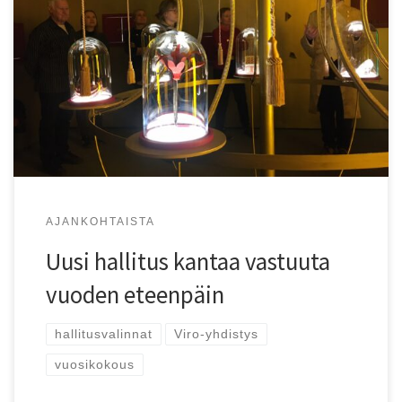
SVYL:n vuosikokous valitsi uuden hallituksen vastaamaan
liiton toiminnasta seuraavan vuoden.
AJANKOHTAISTA
Uusi hallitus kantaa vastuuta
vuoden eteenpäin
hallitusvalinnat
Viro-yhdistys
vuosikokous