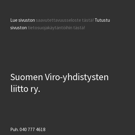
Lue sivuston
saavutettavuusseloste tästä!
Tutustu
sivuston
tietosuojakäytäntöihin tästä!
Suomen Viro-yhdistysten
liitto ry.
Puh. 040 777 4618