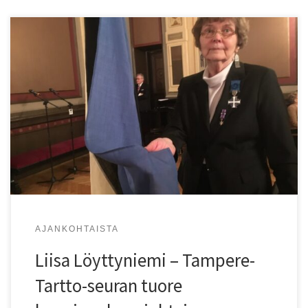
Tampere-Tartto-seuran pitkäaikainen puheenjohtaja Liisa
Löyttyniemi on nyt seuran kunniapuheenjohtaja.
AJANKOHTAISTA
Liisa Löyttyniemi – Tampere-
Tartto-seuran tuore