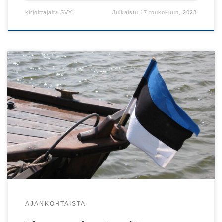
kirjoittajalta
SVYL
Julkaistu
17 toukokuun, 2023
Viro-seurojen kesään kuuluu matkoja, kulttuuria ja
mukavaa yhdessä olemista!
AJANKOHTAISTA