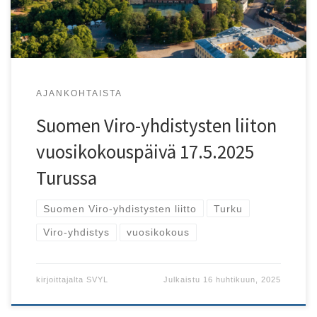
AJANKOHTAISTA
Suomen Viro-yhdistysten liiton
vuosikokouspäivä 17.5.2025
Turussa
Suomen Viro-yhdistysten liitto
Turku
Viro-yhdistys
vuosikokous
kirjoittajalta
SVYL
Julkaistu
16 huhtikuun, 2025