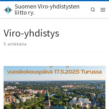
Suomen Viro-yhdistysten
Skip to content
Search
liitto ry.
Val
Viro-yhdistys
5 artikkelia
Tervetuloa SVYL:n vuosikokoukseen Turkuun!