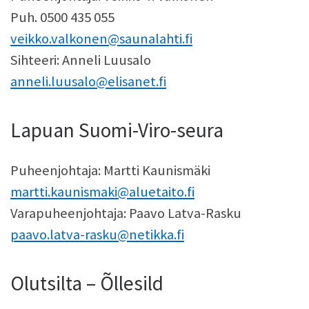
Puh. 0500 435 055
veikko.valkonen@saunalahti.fi
Sihteeri: Anneli Luusalo
anneli.luusalo@elisanet.fi
Lapuan Suomi-Viro-seura
Puheenjohtaja: Martti Kaunismäki
martti.kaunismaki@aluetaito.fi
Varapuheenjohtaja: Paavo Latva-Rasku
paavo.latva-rasku@netikka.fi
Olutsilta – Õllesild