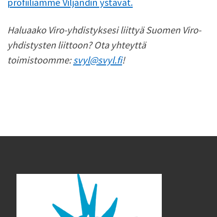
profiiliamme Viljandin ystävät.
Haluaako Viro-yhdistyksesi liittyä Suomen Viro-
yhdistysten liittoon? Ota yhteyttä
toimistoomme:
svyl@svyl.fi
!