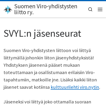
Suomen Viro-yhdistysten
Skip to content
Search
liitto ry.
Val
SVYL:n jäsenseurat
Suomen Viro-yhdistysten liittoon voi liittyä
liittymällä johonkin liiton jäsenyhdistyksistä!
Yhdistyksen jäsenenä pääset mukaan
toteuttamaan ja osallistumaan erilaisiin Viro-
tapahtumiin, matkoille jne. Lisäksi kaikki liiton
jäsenet saavat kotiinsa
kulttuurilehti viro.nytin
.
Jäseneksi voi liittyä joko ottamalla suoraan