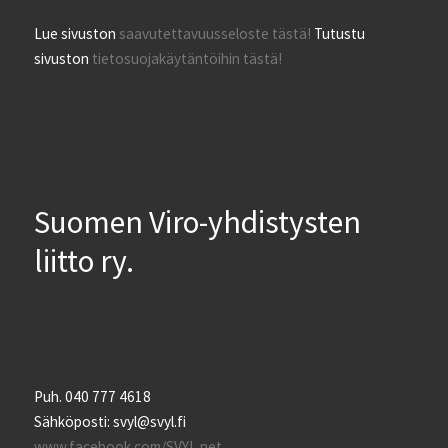
Lue sivuston
saavutettavuusseloste tästä!
Tutustu
sivuston
tietosuojakäytäntöihin tästä!
Suomen Viro-yhdistysten
liitto ry.
Puh. 040 777 4618
Sähköposti: svyl@svyl.fi
www.facebook.com/SVYL.net