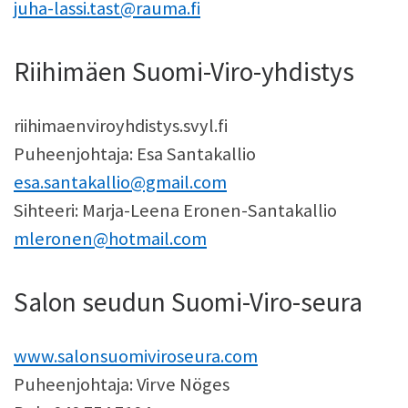
juha-lassi.tast@rauma.fi
Riihimäen Suomi-Viro-yhdistys
riihimaenviroyhdistys.svyl.fi
Puheenjohtaja: Esa Santakallio
esa.santakallio@gmail.com
Sihteeri: Marja-Leena Eronen-Santakallio
mleronen@hotmail.com
Salon seudun Suomi-Viro-seura
www.salonsuomiviroseura.com
Puheenjohtaja: Virve Nöges