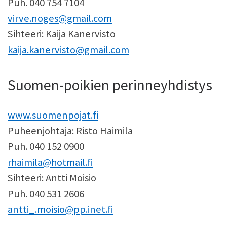
Puh. 040 754 7104
virve.noges@gmail.com
Sihteeri: Kaija Kanervisto
kaija.kanervisto@gmail.com
Suomen-poikien perinneyhdistys
www.suomenpojat.fi
Puheenjohtaja: Risto Haimila
Puh. 040 152 0900
rhaimila@hotmail.fi
Sihteeri: Antti Moisio
Puh. 040 531 2606
antti_.moisio@pp.inet.fi