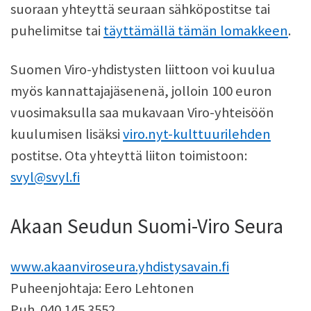
suoraan yhteyttä seuraan sähköpostitse tai
puhelimitse tai
täyttämällä tämän lomakkeen
.
Suomen Viro-yhdistysten liittoon voi kuulua
myös kannattajajäsenenä, jolloin 100 euron
vuosimaksulla saa mukavaan Viro-yhteisöön
kuulumisen lisäksi
viro.nyt-kulttuurilehden
postitse. Ota yhteyttä liiton toimistoon:
svyl@svyl.fi
Akaan Seudun Suomi-Viro Seura
www.akaanviroseura.yhdistysavain.fi
Puheenjohtaja: Eero Lehtonen
Puh. 040 145 3552