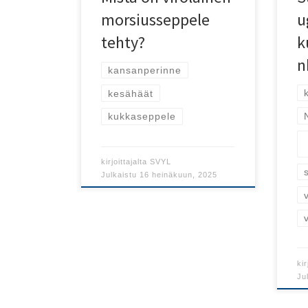
morsiusseppele
u
tehty?
k
n
kansanperinne
kesähäät
kukkaseppele
kirjoittajalta
SVYL
Julkaistu
16 heinäkuun, 2025
kir
Ju