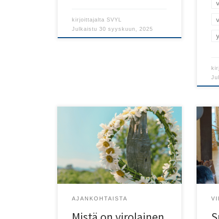
kirjoittajalta
SVYL
Julkaistu
30 syyskuun, 2025
kir
Ju
Vir
kul
Kukkaseppeleet kuuluvat kesään
toi
ja kesähäihin.
ugr
kul
AJANKOHTAISTA
V
Mistä on virolainen
S