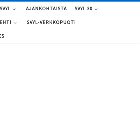
SVYL
AJANKOHTAISTA
SVYL 30
LEHTI
SVYL-VERKKOPUOTI
ES