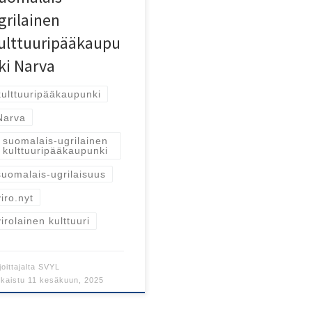
grilainen
ulttuuripääkaupu
ki Narva
kulttuuripääkaupunki
Narva
suomalais-ugrilainen
kulttuuripääkaupunki
suomalais-ugrilaisuus
viro.nyt
virolainen kulttuuri
joittajalta
SVYL
lkaistu
11 kesäkuun, 2025