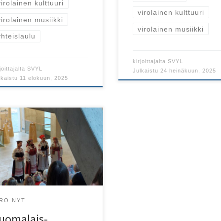
virolainen kulttuuri
virolainen kulttuuri
virolainen musiikki
virolainen musiikki
yhteislaulu
kirjoittajalta
SVYL
joittajalta
SVYL
Julkaistu
24 heinäkuun, 2025
lkaistu
11 elokuun, 2025
ossa on tänäkin vuonna
ttuuripääkaupunki, kun Narva
mii tämän vuoden suomalais-
ilaisena
ttuuripääkaupunkina.
IRO.NYT
uomalais-