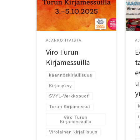
Viro on taas hienosti esillä Turun
its
Kirjamessuilla!
Viro
AJANKOHTAISTA
A
Viro Turun
E
Kirjamessuilla
t
e
käännöskirjallisuus
u
Kirjasyksy
y
SVYL-Verkkopuoti
Turun Kirjamessut
Viro Turun
Kirjamessuilla
Virolainen kirjallisuus