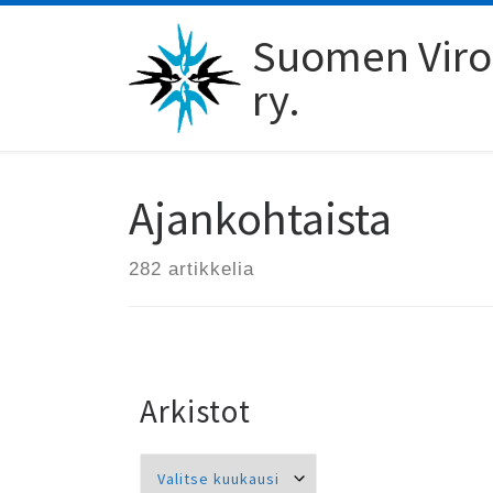
Skip to content
Suomen Viro-
ry.
Ajankohtaista
282 artikkelia
Arkistot
Arkistot