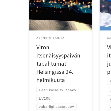
Viron itsenäisyyspäivää 24.2.
Vir
vietetään Helsingissä perinteisin
eri 
menoin.
AJANKOHTAISTA
A
Viron
V
itsenäisyyspäivän
i
tapahtumat
j
Helsingissä 24.
p
helmikuuta
Eesti iseseisvuspäev
EV108
vabariigi aastapäev