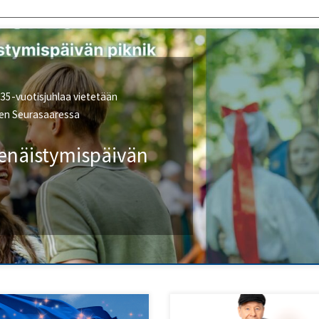
 35-vuotisjuhlaa vietetään
kaen Seurasaaressa
senäistymispäivän