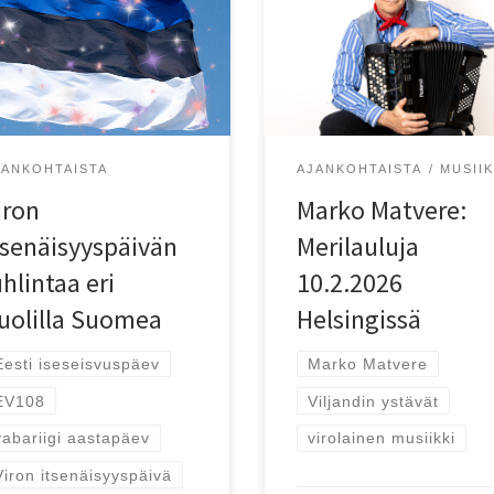
on itsenäisyyspäivää juhlitaan
Marko Matvere: Merilauluja
puolilla Suomea.
10.2.2026 klo 18.30 Helsingis
JANKOHTAISTA
AJANKOHTAISTA
MUSIIK
iron
Marko Matvere:
tsenäisyyspäivän
Merilauluja
uhlintaa eri
10.2.2026
uolilla Suomea
Helsingissä
Eesti iseseisvuspäev
Marko Matvere
EV108
Viljandin ystävät
vabariigi aastapäev
virolainen musiikki
Viron itsenäisyyspäivä