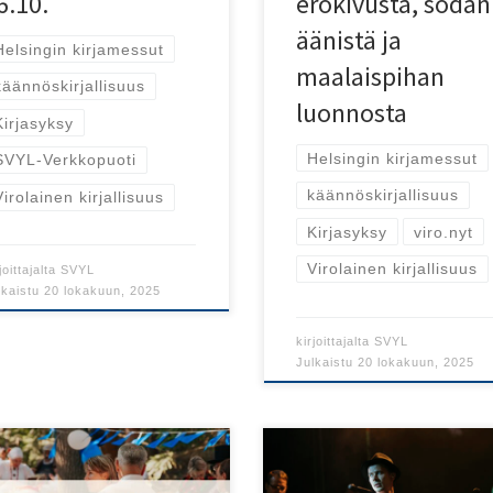
6.10.
erokivusta, sodan
äänistä ja
Helsingin kirjamessut
maalaispihan
käännöskirjallisuus
luonnosta
Kirjasyksy
Helsingin kirjamessut
SVYL-Verkkopuoti
käännöskirjallisuus
Virolainen kirjallisuus
Kirjasyksy
viro.nyt
Virolainen kirjallisuus
joittajalta
SVYL
lkaistu
20 lokakuun, 2025
kirjoittajalta
SVYL
Julkaistu
20 lokakuun, 2025
iviikkona 20.8. juhlitaan
Viljandi Folk tarjoilee upean