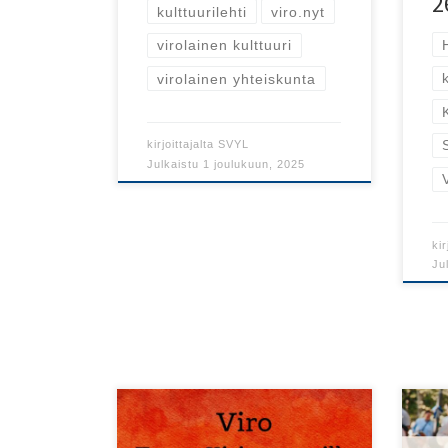
2
kulttuurilehti
viro.nyt
virolainen kulttuuri
virolainen yhteiskunta
kirjoittajalta
SVYL
Julkaistu
1 joulukuun, 2025
kir
Ju
Kesk