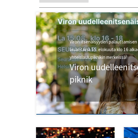
Viron itsenäisyyden palauttamisen
lauantaina 15. elokuuta klo 16 al
yhteislaulupiknikin merkeissä!
Viron uudelleenit
piknik