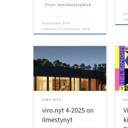
Viron itsenäisyyspäivä
kir
Ju
kirjoittajalta
SVYL
Julkaistu
13 helmikuun, 2026
Ter
Käy lukemassa viro.nyt 4-2025
kir
osoitteessa
miel
www.lehtiluukku.fi/lehdet/vironyt
kirj
.
6a7
VIRO.NYT
A
viro.nyt 4-2025 on
V
ilmestynyt
k