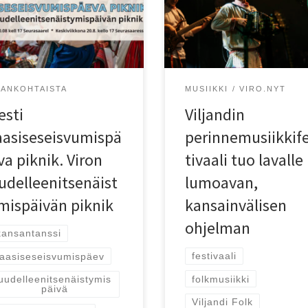
enäisyytensä palauttanutta
musiikkikattauksen Virosta ja
a!
maailmalta!
JANKOHTAISTA
MUSIIKKI
VIRO.NYT
esti
Viljandin
aasiseseisvumispä
perinnemusiikkif
va piknik. Viron
tivaali tuo lavalle
udelleenitsenäist
lumoavan,
mispäivän piknik
kansainvälisen
ohjelman
kansantanssi
festivaali
taasiseseisvumispäev
folkmusiikki
uudelleenitsenäistymis
päivä
Viljandi Folk