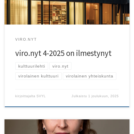
VIRO.NYT
viro.nyt 4-2025 on ilmestynyt
kulttuurilehti
viro.nyt
virolainen kulttuuri
virolainen yhteiskunta
kirjoittajalta
SVYL
Julkaistu
1 joulukuun, 2025