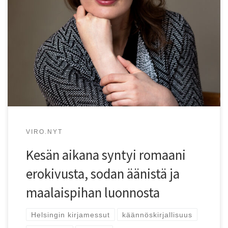
Carolina Pihelgas kirjoitti Rajalija-romaaniinsa Viron
nuoren sukupolven suuret teemat ilmastonmuutoksen,
maan varautumisen sotaan sekä naisten taistelun omista
rajoistaan.
VIRO.NYT
Kesän aikana syntyi romaani
erokivusta, sodan äänistä ja
maalaispihan luonnosta
Helsingin kirjamessut
käännöskirjallisuus