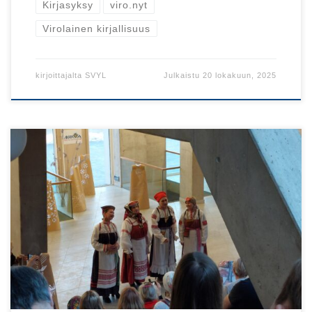
Kirjasyksy
viro.nyt
Virolainen kirjallisuus
kirjoittajalta
SVYL
Julkaistu
20 lokakuun, 2025
Virossa on tänäkin vuonna kulttuuripääkaupunki, kun
Narva toimii tämän vuoden suomalais-ugrilaisena
kulttuuripääkaupunkina.