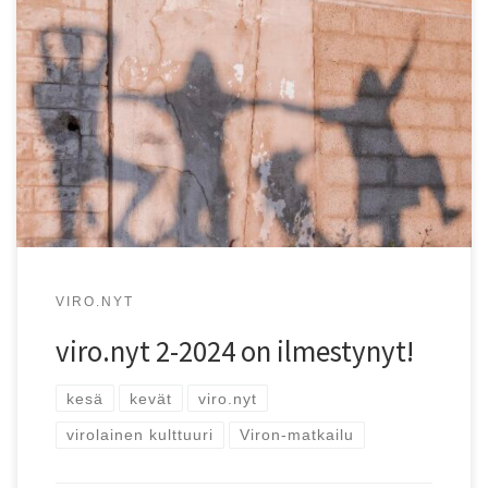
Kevään ja kesän viro.nyt-lehti on ilmestynyt!
VIRO.NYT
viro.nyt 2-2024 on ilmestynyt!
kesä
kevät
viro.nyt
virolainen kulttuuri
Viron-matkailu