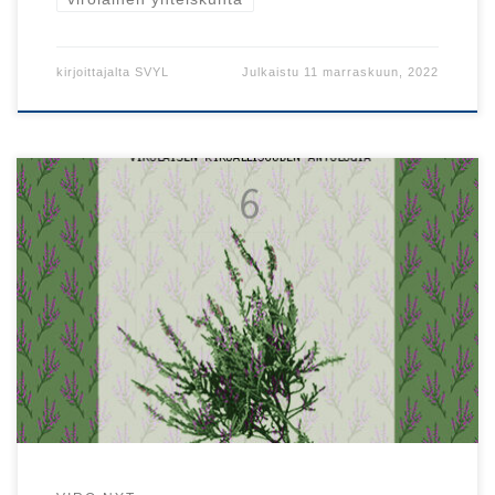
kirjoittajalta
SVYL
Julkaistu
11 marraskuun, 2022
Viro-instituutti julkaisi tänä syksynä jo kuudennen
Nippernaati-antologian. Teemana on tällä kertaa luonto ja
eläimet.