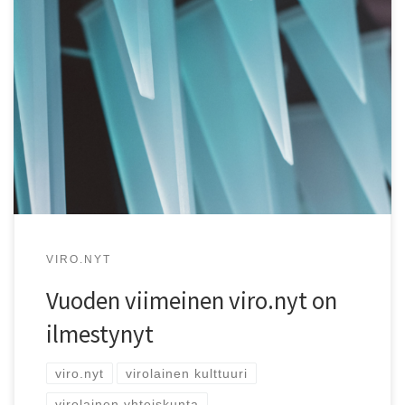
viro.nyt 4-2022 on ilmestynyt! Lehdessä on tällä kertaa
runsaasti yhteiskunnallista sisältöä.
VIRO.NYT
Vuoden viimeinen viro.nyt on
ilmestynyt
viro.nyt
virolainen kulttuuri
virolainen yhteiskunta