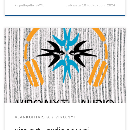
kirjoittajalta
SVYL
Julkaistu
10 toukokuun, 2024
viro.nyt – audio on uusi kuunneltavien
kirjallisuuskeskusteluiden sarja!
AJANKOHTAISTA
VIRO.NYT