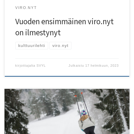
VIRO.NYT
Vuoden ensimmäinen viro.nyt
on ilmestynyt
kulttuurilehti
viro.nyt
kirjoittajalta
SVYL
Julkaistu
17 helmikuun, 2023
Liikuntavuosi 2023 on hyvä tilaisuus toteuttaa pieniä
liikunnallisia muutoksia sekä yksilönä että osana yhteisöjä.