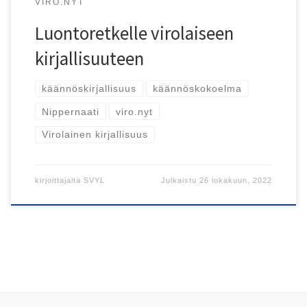
VIRO.NYT
Luontoretkelle virolaiseen
kirjallisuuteen
käännöskirjallisuus
käännöskokoelma
Nippernaati
viro.nyt
Virolainen kirjallisuus
kirjoittajalta
SVYL
Julkaistu
26 lokakuun, 2022