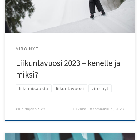
VIRO.NYT
Liikuntavuosi 2023 – kenelle ja
miksi?
liikumisaasta
liikuntavuosi
viro.nyt
kirjoittajalta
SVYL
Julkaistu
8 tammikuun, 2023