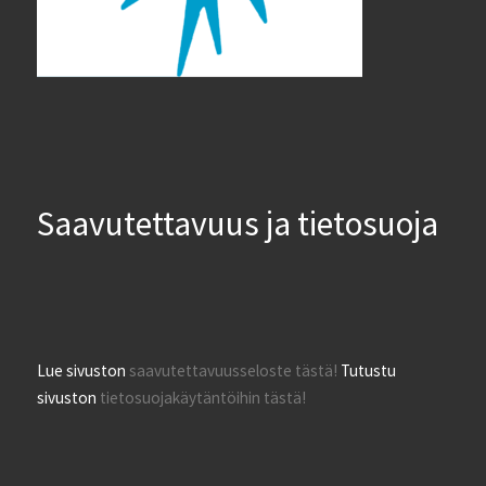
Saavutettavuus ja tietosuoja
Lue sivuston
saavutettavuusseloste tästä!
Tutustu
sivuston
tietosuojakäytäntöihin tästä!