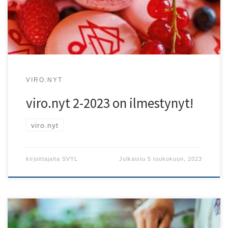
VIRO.NYT
viro.nyt 2-2023 on ilmestynyt!
viro.nyt
kirjoittajalta
SVYL
Julkaistu
5 toukokuun, 2023