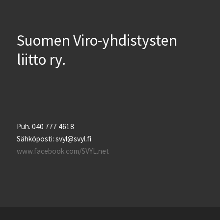
Suomen Viro-yhdistysten
liitto ry.
Puh. 040 777 4618
Sähköposti: svyl@svyl.fi
www.facebook.com/SVYL.net