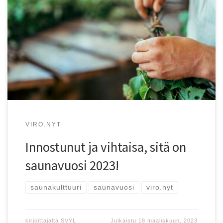
Vuonna 2023 Virossa vietetään saunavuotta, jonka
tarkoitus on juhlistaa saunoja ja saunakulttuuria!
VIRO.NYT
Innostunut ja vihtaisa, sitä on
saunavuosi 2023!
saunakulttuuri
saunavuosi
viro.nyt
kirjoittajalta
SVYL
Julkaistu
18 maaliskuun, 2023