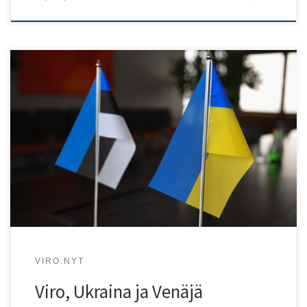
Toimittaja Kulle Raig kirjoitti marraskuun viro.nyt-lehdessä
Virosta ja Ukrainasta ja jo vuoden kestäneestä sodasta.
VIRO.NYT
Viro, Ukraina ja Venäjä