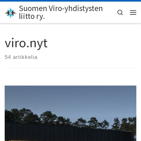
Suomen Viro-yhdistysten
Skip to content
Search
liitto ry.
Val
viro.nyt
54 artikkelia
Käy lukemassa viro.nyt 4-2025 osoitteessa
www.lehtiluukku.fi/lehdet/vironyt.