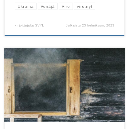
Ukraina
Venäjä
Viro
viro.nyt
kirjoittajalta
SVYL
Julkaistu
23 helmikuun, 2023
Vuoden ensimmäinen viro.nyt on kattava paketti virolaista
yhteiskuntaa ja kulttuuria.