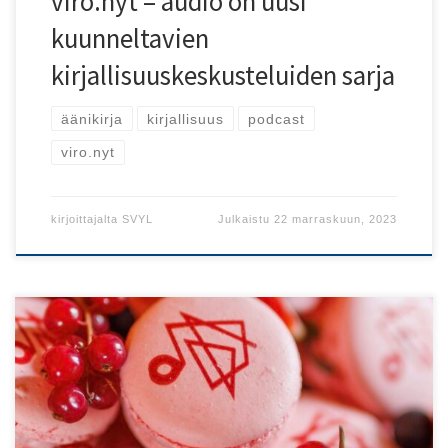
viro.nyt – audio on uusi
kuunneltavien
kirjallisuuskeskusteluiden sarja
äänikirja
kirjallisuus
podcast
viro.nyt
kirjoittajalta
SVYL
Julkaistu
22 marraskuun, 2023
Kevään viro.nyt-lehti on ilmestynyt!