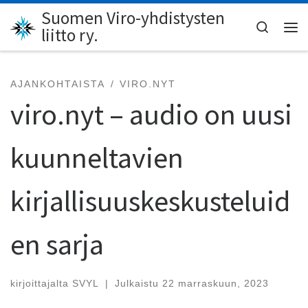
Suomen Viro-yhdistysten
Skip to content
Search
liitto ry.
Val
AJANKOHTAISTA
VIRO.NYT
viro.nyt – audio on uusi
kuunneltavien
kirjallisuuskeskusteluid
en sarja
kirjoittajalta
SVYL
|
Julkaistu
22 marraskuun, 2023