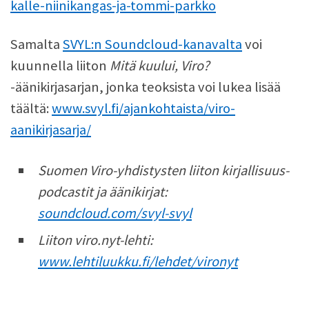
kalle-niinikangas-ja-tommi-parkko
Samalta
SVYL:n Soundcloud-kanavalta
voi
kuunnella liiton
Mitä kuului, Viro?
-äänikirjasarjan, jonka teoksista voi lukea lisää
täältä:
www.svyl.fi/ajankohtaista/viro-
aanikirjasarja/
Suomen Viro-yhdistysten liiton kirjallisuus-
podcastit ja äänikirjat:
soundcloud.com/svyl-svyl
Liiton viro.nyt-lehti:
www.lehtiluukku.fi/lehdet/vironyt