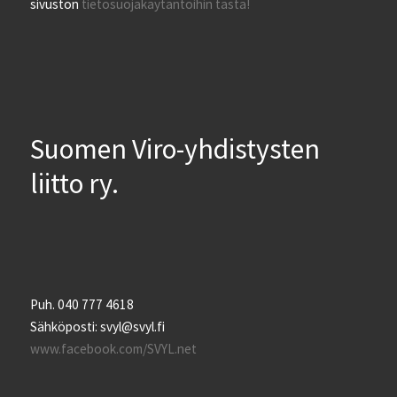
sivuston
tietosuojakäytäntöihin tästä!
Suomen Viro-yhdistysten
liitto ry.
Puh. 040 777 4618
Sähköposti: svyl@svyl.fi
www.facebook.com/SVYL.net