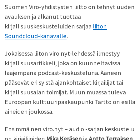
Suomen Viro-yhdistysten liitto on tehnyt uuden
avauksen ja alkanut tuottaa
kirjallisuuskeskusteluiden sarjaa
liiton
Soundcloud-kanavalle
.
Jokaisessa liiton viro.nyt-lehdessä ilmestyy
kirjallisuusartikkeli, joka on kuunneltavissa
laajempana podcast-keskusteluna. Ääneen
pääsevät eri syistä ajankohtaiset kirjailijat tai
kirjallisuusalan toimijat. Muun muassa tuleva
Euroopan kulttuuripääkaupunki Tartto on esillä
aiheiden joukossa.
Ensimmäinen viro.nyt – audio -sarjan keskustelu
on kirjailijoiden
Mika Keräsen
ja
Antto Terraksen