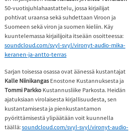
50-vuotisjuhlahaastattelu, jossa kirjailijat
pohtivat uraansa sekä suhdettaan Viroon ja
Suomeen sekä viron ja suomen kieliin. Käy
kuuntelemassa kirjailijoita itseään osoitteessa:
soundcloud.com/svyl-svyl/vironyt-audio-mika-
keranen-ja-antto-terras
Sarjan toisessa osassa ovat äänessä kustantajat
Kalle Niinikangas
Enostone Kustannuksesta ja
Tommi Parkko
Kustannusliike Parkosta. Heidän
ajatuksiaan virolaisesta kirjallisuudesta, sen
kustantamisesta ja pienkustantamon
pyörittämisestä ylipäätään voit kuunnella
täällä:
soundcloud.com/svyl-svyl/vironyt-audio-