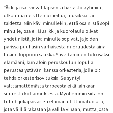
”Äidit ja isät vievät lapsensa harrastusryhmiin,
olkoonpa ne sitten urheilua, musiikkia tai
taidetta. Niin kävi minullekin, että osa niistä sopi
minulle, osa ei. Musiikki ja kuorolaulu olivat
yhdet niistä, jotka minulle sopivat, ja joiden
parissa puuhasin varhaisesta nuoruudesta aina
lukion loppuun saakka. Säveltäminen tuli osaksi
elämääni, kun aloin peruskoulun lopulla
perustaa ystäväni kanssa orkesteria, jolle piti
tehdä orkesterisovituksia. Se syntyi
välttämättömästä tarpeesta eikä lainkaan
suuresta kutsumuksesta. Myöhemmin siitä on
tullut jokapäiväisen elämän ohittamaton osa,
jota välillä rakastan ja välillä vihaan, mutta josta