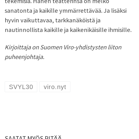
tekemisiä. Hänen teatterinsa on melko
sanatonta ja kaikille ymmärrettävää. Ja lisäksi
hyvin vaikuttavaa, tarkkanäköistä ja
nautinnollista kaikille ja kaikenikäisille ihmisille.
Kirjoittaja on Suomen Viro-yhdistysten liiton
puheenjohtaja.
SVYL30
viro.nyt
SAATAT MYÖS PITÄÄ