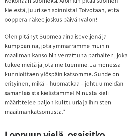
Kokonaan suomeksi. Aloinkin pitää suomen
kielestä, juuri sen soinnista! Toivotaan, että
ooppera näkee joskus päivänvalon!
Olen pitänyt Suomea aina isoveljenä ja
kumppanina, jota ymmärrämme muihin
maailman kansoihin verrattuna parhaiten, joka
tukee meitä ja jota me tuemme. Ja monessa
kunnioittaen ylöspäin katsomme. Suhde on
erityinen, mikä – huomatkaa – johtuu meidän
samanlaisista kielistämme! Minusta kieli
määrittelee paljon kulttuuria ja ihmisten
maailmankatsomusta.”
Loppuun vielä, osaisitko