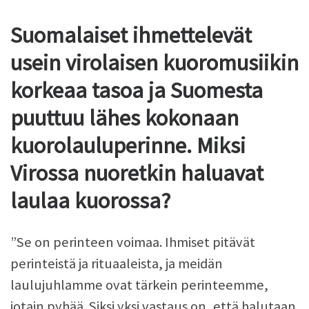
Suomalaiset ihmettelevät
usein virolaisen kuoromusiikin
korkeaa tasoa ja Suomesta
puuttuu lähes kokonaan
kuorolauluperinne. Miksi
Virossa nuoretkin haluavat
laulaa kuorossa?
”Se on perinteen voimaa. Ihmiset pitävät
perinteistä ja rituaaleista, ja meidän
laulujuhlamme ovat tärkein perinteemme,
jotain pyhää. Siksi yksi vastaus on, että halutaan