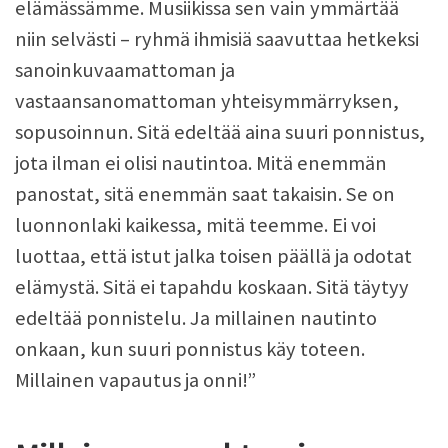
elämässämme. Musiikissa sen vain ymmärtää
niin selvästi – ryhmä ihmisiä saavuttaa hetkeksi
sanoinkuvaamattoman ja
vastaansanomattoman yhteisymmärryksen,
sopusoinnun. Sitä edeltää aina suuri ponnistus,
jota ilman ei olisi nautintoa. Mitä enemmän
panostat, sitä enemmän saat takaisin. Se on
luonnonlaki kaikessa, mitä teemme. Ei voi
luottaa, että istut jalka toisen päällä ja odotat
elämystä. Sitä ei tapahdu koskaan. Sitä täytyy
edeltää ponnistelu. Ja millainen nautinto
onkaan, kun suuri ponnistus käy toteen.
Millainen vapautus ja onni!”