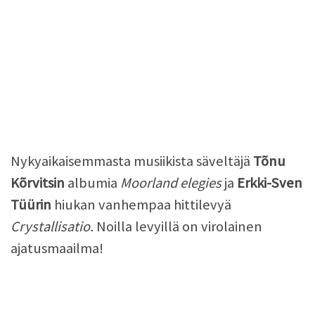
Nykyaikaisemmasta musiikista säveltäjä
Tõnu
Kõrvitsin
albumia
Moorland elegies
ja
Erkki-Sven
Tüürin
hiukan vanhempaa hittilevyä
Crystallisatio.
Noilla levyillä on virolainen
ajatusmaailma!