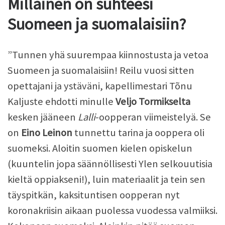
Millainen on suhteesi
Suomeen ja suomalaisiin?
”Tunnen yhä suurempaa kiinnostusta ja vetoa
Suomeen ja suomalaisiin! Reilu vuosi sitten
opettajani ja ystäväni, kapellimestari Tõnu
Kaljuste ehdotti minulle
Veljo Tormikselta
kesken jääneen
Lalli
-oopperan viimeistelyä. Se
on
Eino Leinon
tunnettu tarina ja ooppera oli
suomeksi. Aloitin suomen kielen opiskelun
(kuuntelin jopa säännöllisesti Ylen selkouutisia
kieltä oppiakseni!), luin materiaalit ja tein sen
täyspitkän, kaksituntisen oopperan nyt
koronakriisin aikaan puolessa vuodessa valmiiksi.