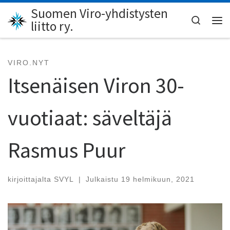
Suomen Viro-yhdistysten
Skip to content
Search
liitto ry.
Val
VIRO.NYT
Itsenäisen Viron 30-
vuotiaat: säveltäjä
Rasmus Puur
kirjoittajalta
SVYL
|
Julkaistu
19 helmikuun, 2021