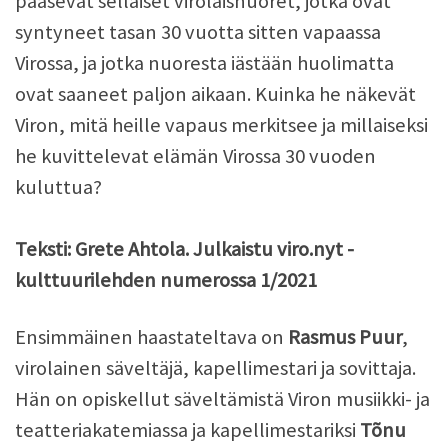
pääsevät sellaiset virolaisnuoret, jotka ovat
syntyneet tasan 30 vuotta sitten vapaassa
Virossa, ja jotka nuoresta iästään huolimatta
ovat saaneet paljon aikaan. Kuinka he näkevät
Viron, mitä heille vapaus merkitsee ja millaiseksi
he kuvittelevat elämän Virossa 30 vuoden
kuluttua?
Teksti: Grete Ahtola. Julkaistu viro.nyt -
kulttuurilehden numerossa 1/2021
Ensimmäinen haastateltava on
Rasmus Puur
,
virolainen säveltäjä, kapellimestari ja sovittaja.
Hän on opiskellut säveltämistä Viron musiikki- ja
teatteriakatemiassa ja kapellimestariksi
Tõnu