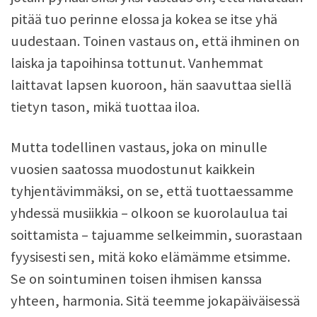
pitää tuo perinne elossa ja kokea se itse yhä
uudestaan. Toinen vastaus on, että ihminen on
laiska ja tapoihinsa tottunut. Vanhemmat
laittavat lapsen kuoroon, hän saavuttaa siellä
tietyn tason, mikä tuottaa iloa.
Mutta todellinen vastaus, joka on minulle
vuosien saatossa muodostunut kaikkein
tyhjentävimmäksi, on se, että tuottaessamme
yhdessä musiikkia – olkoon se kuorolaulua tai
soittamista – tajuamme selkeimmin, suorastaan
fyysisesti sen, mitä koko elämämme etsimme.
Se on sointuminen toisen ihmisen kanssa
yhteen, harmonia. Sitä teemme jokapäiväisessä