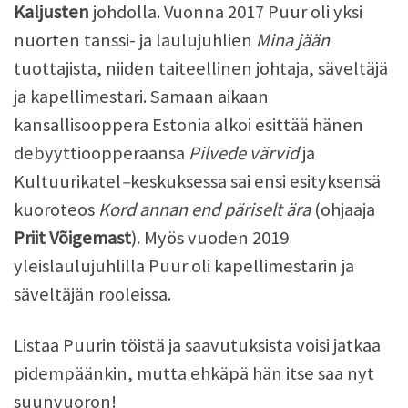
Kaljusten
johdolla. Vuonna 2017 Puur oli yksi
nuorten tanssi- ja laulujuhlien
Mina jään
tuottajista, niiden taiteellinen johtaja, säveltäjä
ja kapellimestari. Samaan aikaan
kansallisooppera Estonia alkoi esittää hänen
debyyttioopperaansa
Pilvede värvid
ja
Kultuurikatel
–
keskuksessa sai ensi esityksensä
kuoroteos
Kord annan end päriselt ära
(ohjaaja
Priit Võigemast
). Myös vuoden 2019
yleislaulujuhlilla Puur oli kapellimestarin ja
säveltäjän rooleissa.
Listaa Puurin töistä ja saavutuksista voisi jatkaa
pidempäänkin, mutta ehkäpä hän itse saa nyt
suunvuoron!