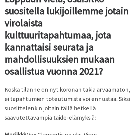
suositella lukijoillemme jotain
virolaista
kulttuuritapahtumaa, jota
kannattaisi seurata ja
mahdollisuuksien mukaan
osallistua vuonna 2021?
Koska tilanne on nyt koronan takia arvaamaton,
ei tapahtumien toteutumista voi ennustaa. Siksi
suosittelenkin joitain tällä hetkellä
saavutettavampia taide-elämyksiä:
Musiikki:
Vox Clamantis on yksi Viron