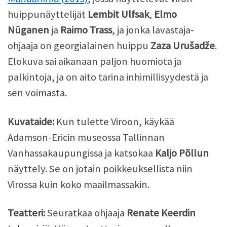
huippunäyttelijät
Lembit Ulfsak
,
Elmo
Nüganen
ja
Raimo Trass
, ja jonka lavastaja-
ohjaaja on georgialainen huippu
Zaza Urušadže
.
Elokuva sai aikanaan paljon huomiota ja
palkintoja, ja on aito tarina inhimillisyydestä ja
sen voimasta.
Kuvataide:
Kun tulette Viroon, käykää
Adamson-Ericin museossa Tallinnan
Vanhassakaupungissa ja katsokaa
Kaljo Põllun
näyttely. Se on jotain poikkeuksellista niin
Virossa kuin koko maailmassakin.
Teatteri:
Seuratkaa ohjaaja
Renate Keerdin