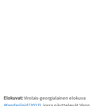
Elokuvat:
Virolais-georgialainen elokuva
Mandariinid
(2013)
, jossa näyttelevät Viron