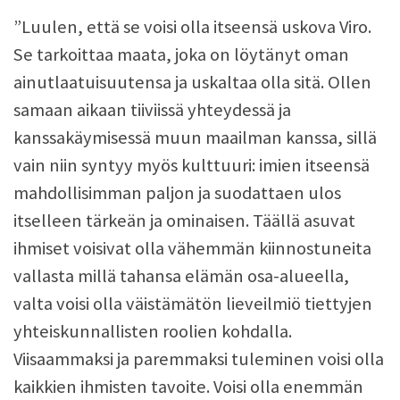
”Luulen, että se voisi olla itseensä uskova Viro.
Se tarkoittaa maata, joka on löytänyt oman
ainutlaatuisuutensa ja uskaltaa olla sitä. Ollen
samaan aikaan tiiviissä yhteydessä ja
kanssakäymisessä muun maailman kanssa, sillä
vain niin syntyy myös kulttuuri: imien itseensä
mahdollisimman paljon ja suodattaen ulos
itselleen tärkeän ja ominaisen. Täällä asuvat
ihmiset voisivat olla vähemmän kiinnostuneita
vallasta millä tahansa elämän osa-alueella,
valta voisi olla väistämätön lieveilmiö tiettyjen
yhteiskunnallisten roolien kohdalla.
Viisaammaksi ja paremmaksi tuleminen voisi olla
kaikkien ihmisten tavoite. Voisi olla enemmän