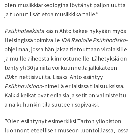
olen musiikkiarkeologina löytänyt paljon uutta
ja tuonut lisätietoa musiikkikartalle.”
Psühhoteekista
käsin Ahto tekee nykyään myös
Helsingissä toimivalle
IDA Radiolle
Psühhodisko-
ohjelmaa, jossa hän jakaa tietouttaan virolaisille
ja muille aiheesta kiinnostuneille. Lähetyksiä on
tehty yli 30 ja niitä voi kuunnella jälkikäteen
IDA
:n nettisivuilta. Lisäksi Ahto esiintyy
Psühhovisioon
-nimellä erilaisissa tilaisuuksissa.
Kaikki keikat ovat erilaisia ja setit on valmisteltu
aina kuhunkin tilaisuuteen sopivaksi.
”Olen esiintynyt esimerkiksi Tarton yliopiston
luonnontieteellisen museon luontoillassa, jossa