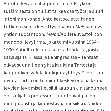
Ahtolle levyjen alkuperän ja merkityksen
tutkimisesta on tullut tärkeä osa työtä ja suuri
intohimon kohde. Ahto kertoo, että hänen
tutkimuksensa keskittyy pääosin
Melodia
-levy-
yhtiön tuotantoon.
Melodia
oli Neuvostoliiton
monopolilevyfirma, joka toimi vuosina 1964–
1990. Yhtiöllä oli kuusi suurta tehdasta, joista
kaksi sijaitsi Riiassa ja Leningradissa – tehtaat
olivat suunnilleen yhtä kaukana Tartosta ja
kaupunkien välillä kulki junayhteys. Yliopiston
myötä Tartto on toiminut keskeisenä paikkana
levyjen leviämiselle, sillä kaupunkiin saapuneet
opiskelijat ja professorit kuuntelivat paljon
monipuolista ja kiinnostavaa musiikkia. Näiden
seikkojen vuoksi Tartto on ollut tutkimustyölle