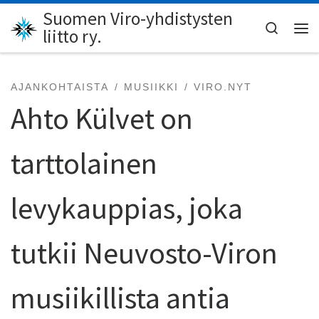
Suomen Viro-yhdistysten
Skip to content
Search
liitto ry.
Val
AJANKOHTAISTA
MUSIIKKI
VIRO.NYT
Ahto Külvet on
tarttolainen
levykauppias, joka
tutkii Neuvosto-Viron
musiikillista antia