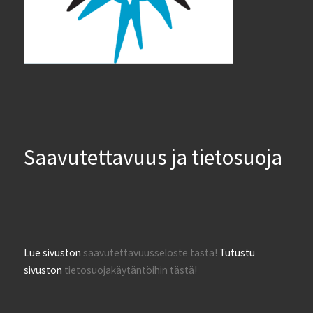
Saavutettavuus ja tietosuoja
Lue sivuston
saavutettavuusseloste tästä!
Tutustu
sivuston
tietosuojakäytäntöihin tästä!