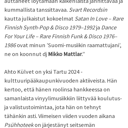
auttaneet löytämään kaikenlaista jännittävää ja
kummallista tanssittavaa.
Svart Recordsin
kautta julkaistut kokoelmat
Satan In Love – Rare
Finnish Synth-Pop & Disco 1979–1992
ja
Dance
For Your Life – Rare Finnish Funk & Disco 1976–
1986
ovat minun ’Suomi-musiikin raamattujani’,
ne on koonnut dj
Mikko Mattlar
.”
Ahto Külvet on yksi Tartu 2024 -
kulttuuripääkaupunkivuoden aktiiveista. Hän
kertoo, että hänen roolinsa hankkeessa on
samanlaista vinyylimusiikkiin liittyvää koulutus-
ja valistustoimintaa, jota hän on tehnyt
tähänkin asti. Viimeisen viiden vuoden aikana
Psühhoteek
on järjestänyt seitsemän