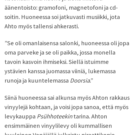
äänentoisto: gramofoni, magnetofoni ja cd-
soitin. Huoneessa soi jatkuvasti musiikki, jota
Ahto myös tallensi ahkerasti.
”Se oli omanlaisensa salonki, huoneessa oli jopa
oma parveke ja se oli paikka, jossa monella
tavoin kasvoin ihmiseksi. Siellä istuimme
ystävien kanssa juomassa viiniä, lukemassa
runoja ja kuuntelemassa
Doorsia
.”
Siinä huoneessa sai alkunsa myös Ahton rakkaus
vinyylejä kohtaan, ja voisi jopa sanoa, että myös
levykauppa
Psühhoteekin
tarina. Ahton
ensimmäinen vinyylilevy oli kummallisen
kuuloinen Venäjällä julkaistu piraattikopio,