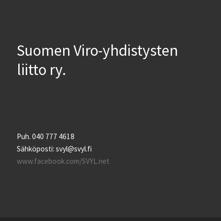
Suomen Viro-yhdistysten
liitto ry.
Puh. 040 777 4618
Sähköposti: svyl@svyl.fi
www.facebook.com/SVYL.net