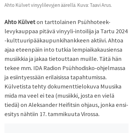
Ahto Külvet vinyylilevyjen äärellä. Kuva: Taavi Arus.
Ahto Külvet
on tarttolainen Psühhoteek-
levykauppaa pitävä vinyyli-intoilija ja Tartu 2024
-kulttuuripääkaupunkihankkeen aktiivi. Ahtoa
ajaa eteenpäin into tutkia lempiaikakausiensa
musiikkia ja jakaa tietouttaan muille. Tätä hän
tekee mm. IDA Radion Psühhodisko-ohjelmassa
ja esiintyessään erilaisissa tapahtumissa.
Külvetista tehty dokumenttielokuva Muusika
mida ma veel ei tea (musiikki, josta en vielä
tiedä) on Aleksander Heifitsin ohjaus, jonka ensi-
esitys nähtiin 17. tammikuuta Virossa.