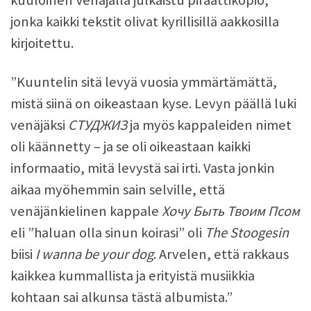
jonka kaikki tekstit olivat kyrillisillä aakkosilla
kirjoitettu.
”Kuuntelin sitä levyä vuosia ymmärtämättä,
mistä siinä on oikeastaan kyse. Levyn päällä luki
venäjäksi
СТУДЖИЗ
ja myös kappaleiden nimet
oli käännetty – ja se oli oikeastaan kaikki
informaatio, mitä levystä sai irti. Vasta jonkin
aikaa myöhemmin sain selville, että
venäjänkielinen kappale
Хочу Быть Твоим Псом
eli ”haluan olla sinun koirasi” oli
The Stoogesin
biisi
I wanna be your dog
. Arvelen, että rakkaus
kaikkea kummallista ja erityistä musiikkia
kohtaan sai alkunsa tästä albumista.”