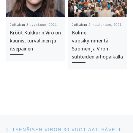
Julkaistu
3 syyskuun, 2021
Julkaistu
2 maaliskuun, 2021
Krõõt Kukkurin Viro on
Kolme
kaunis, turvallinen ja
vuosikymmentä
itsepäinen
Suomen ja Viron
suhteiden aitiopaikalla
Artikkelien navigointi
Edellinen
ITSENÄISEN VIRON 30-VUOTIAAT: SÄVELTÄJÄ RASMUS PUUR