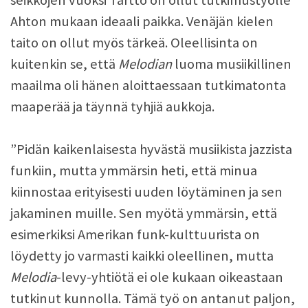
Ahton mukaan ideaali paikka. Venäjän kielen
taito on ollut myös tärkeä. Oleellisinta on
kuitenkin se, että
Melodian
luoma musiikillinen
maailma oli hänen aloittaessaan tutkimatonta
maaperää ja täynnä tyhjiä aukkoja.
”Pidän kaikenlaisesta hyvästä musiikista jazzista
funkiin, mutta ymmärsin heti, että minua
kiinnostaa erityisesti uuden löytäminen ja sen
jakaminen muille. Sen myötä ymmärsin, että
esimerkiksi Amerikan funk-kulttuurista on
löydetty jo varmasti kaikki oleellinen, mutta
Melodia
-levy-yhtiötä ei ole kukaan oikeastaan
tutkinut kunnolla. Tämä työ on antanut paljon,