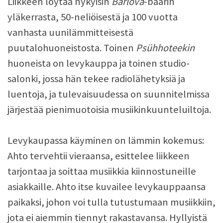
Liikkeen löytää nykyisin
Barlova
-baarin
yläkerrasta, 50-neliöisestä ja 100 vuotta
vanhasta uunilämmitteisestä
puutalohuoneistosta. Toinen
Psühhoteekin
huoneista on levykauppa ja toinen studio-
salonki, jossa hän tekee radiolähetyksiä ja
luentoja, ja tulevaisuudessa on suunnitelmissa
järjestää pienimuotoisia musiikinkuunteluiltoja.
Levykaupassa käyminen on lämmin kokemus:
Ahto tervehtii vieraansa, esittelee liikkeen
tarjontaa ja soittaa musiikkia kiinnostuneille
asiakkaille. Ahto itse kuvailee levykauppaansa
paikaksi, johon voi tulla tutustumaan musiikkiin,
jota ei aiemmin tiennyt rakastavansa. Hyllyistä