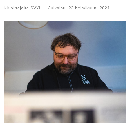
kirjoittajalta
SVYL
|
Julkaistu
22 helmikuun, 2021