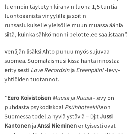
luennoin täytetyn kirahvin luona 1,5 tuntia
luontoäänistä vinyylillä ja soitin
runsaslukuiselle yleisölle muun muassa ääniä
siitä, kuinka sähkömonni pelottelee saalistaan”.
Venäjän lisäksi Ahto puhuu myös sujuvaa
suomea. Suomalaismusiikissa häntä innostaa
erityisesti
Love Recordsin
ja
Eteenpäin!
-levy-
yhtiöiden tuotannot.
”
Eero Koivistoisen
Muusa ja Ruusa
-levy on
puhdasta psykodiskoa!
Psühhoteekilla
on
Suomessa todella hyviä ystäviä – Dj:t
Jussi
Kantonen
ja
Anssi Nieminen
erityisesti ovat