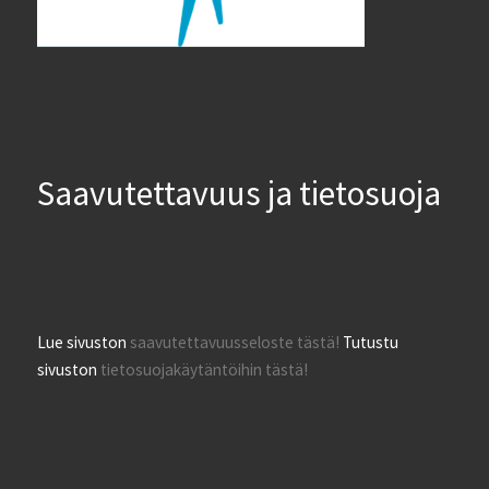
Saavutettavuus ja tietosuoja
Lue sivuston
saavutettavuusseloste tästä!
Tutustu
sivuston
tietosuojakäytäntöihin tästä!