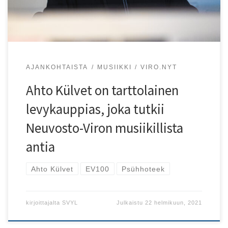
AJANKOHTAISTA
MUSIIKKI
VIRO.NYT
Ahto Külvet on tarttolainen
levykauppias, joka tutkii
Neuvosto-Viron musiikillista
antia
Ahto Külvet
EV100
Psühhoteek
kirjoittajalta
SVYL
Julkaistu
22 helmikuun, 2021