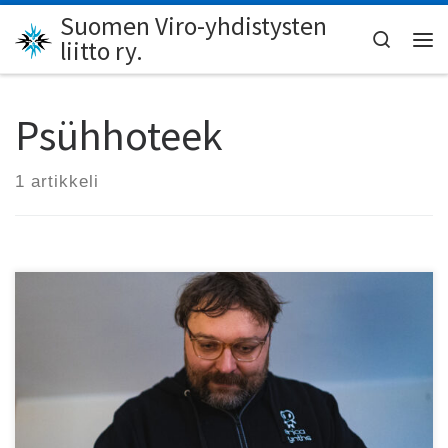
Suomen Viro-yhdistysten
Skip to content
Search
liitto ry.
Val
Psühhoteek
1 artikkeli
Kuuntele Ahton tekemä Viron itsenäisyyspäivän äänite!