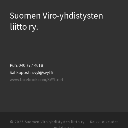
Suomen Viro-yhdistysten
liitto ry.
Puh. 040 777 4618
Sähköposti: svyl@svyl.fi
www.facebook.com/SVYL.net
© 2026
Suomen Viro-yhdistysten liitto ry.
– Kaikki oikeudet
pidätetään