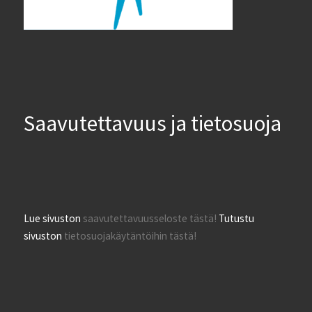
Saavutettavuus ja tietosuoja
Lue sivuston
saavutettavuusseloste tästä!
Tutustu
sivuston
tietosuojakäytäntöihin tästä!