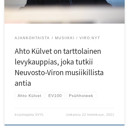
AJANKOHTAISTA
MUSIIKKI
VIRO.NYT
Ahto Külvet on tarttolainen
levykauppias, joka tutkii
Neuvosto-Viron musiikillista
antia
Ahto Külvet
EV100
Psühhoteek
kirjoittajalta
SVYL
Julkaistu
22 helmikuun, 2021