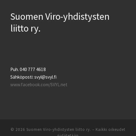
Suomen Viro-yhdistysten
liitto ry.
Puh. 040 777 4618
Sähköposti: svyl@svyl.fi
www.facebook.com/SVYL.net
© 2026
Suomen Viro-yhdistysten liitto ry.
– Kaikki oikeudet
pidätetään