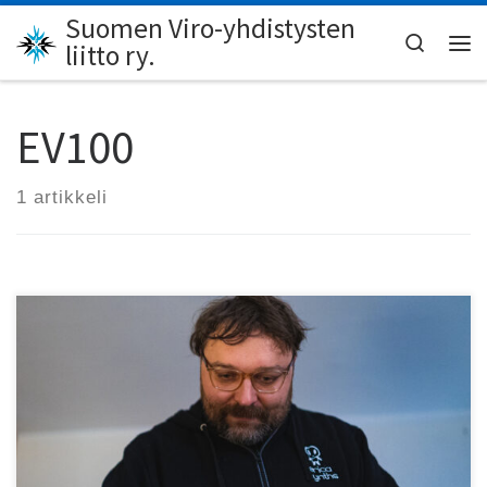
Suomen Viro-yhdistysten
Skip to content
Search
liitto ry.
Val
EV100
1 artikkeli
Kuuntele Ahton tekemä Viron itsenäisyyspäivän äänite!