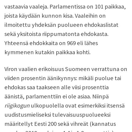
vastaavia vaaleja. Parlamentissa on 101 paikkaa,
joista käydään kunnon kisa. Vaaleihin on
ilmoitettu yhdeksän puolueen ehdokaslistat
sekä yksitoista riippumatonta ehdokasta.
Yhteensä ehdokkaita on 969 eli lähes
kymmenen kutakin paikkaa kohti.
Viron vaalien erikoisuus Suomeen verrattuna on
viiden prosentin äänikynnys: mikäli puolue tai
ehdokas saa taakseen alle viisi prosenttia
äänistä, parlamenttiin ei ole asiaa. Niinpä
riigikogun
ulkopuolella ovat esimerkiksi itsensä
uudistusmieliseksi tulevaisuuspuolueeksi
määritellyt Eesti 200 sekä vihreät (kannatus