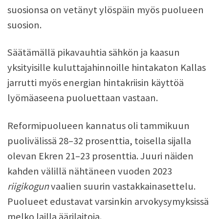
suosionsa on vetänyt ylöspäin myös puolueen
suosion.
Säätämällä pikavauhtia sähkön ja kaasun
yksityisille kuluttajahinnoille hintakaton Kallas
jarrutti myös energian hintakriisin käyttöä
lyömäaseena puoluettaan vastaan.
Reformipuolueen kannatus oli tammikuun
puolivälissä 28–32 prosenttia, toisella sijalla
olevan Ekren 21–23 prosenttia. Juuri näiden
kahden välillä nähtäneen vuoden 2023
riigikogun
vaalien suurin vastakkainasettelu.
Puolueet edustavat varsinkin arvokysymyksissä
melko lailla äärilaitoja.