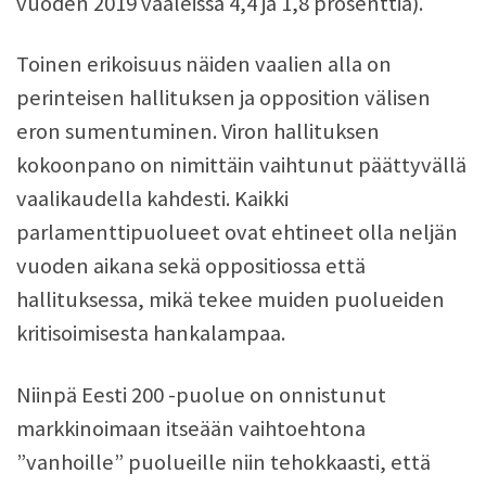
vuoden 2019 vaaleissa 4,4 ja 1,8 prosenttia).
Toinen erikoisuus näiden vaalien alla on
perinteisen hallituksen ja opposition välisen
eron sumentuminen. Viron hallituksen
kokoonpano on nimittäin vaihtunut päättyvällä
vaalikaudella kahdesti. Kaikki
parlamenttipuolueet ovat ehtineet olla neljän
vuoden aikana sekä oppositiossa että
hallituksessa, mikä tekee muiden puolueiden
kritisoimisesta hankalampaa.
Niinpä Eesti 200 -puolue on onnistunut
markkinoimaan itseään vaihtoehtona
”vanhoille” puolueille niin tehokkaasti, että