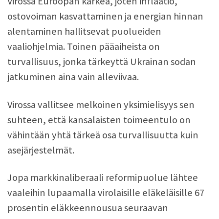
Virossa Euroopan kärkeä, joten inflaatio,
ostovoiman kasvattaminen ja energian hinnan
alentaminen hallitsevat puolueiden
vaaliohjelmia. Toinen pääaiheista on
turvallisuus, jonka tärkeyttä Ukrainan sodan
jatkuminen aina vain alleviivaa.
Virossa vallitsee melkoinen yksimielisyys sen
suhteen, että kansalaisten toimeentulo on
vähintään yhtä tärkeä osa turvallisuutta kuin
asejärjestelmät.
Jopa markkinaliberaali reformipuolue lähtee
vaaleihin lupaamalla virolaisille eläkeläisille 67
prosentin eläkkeennousua seuraavan