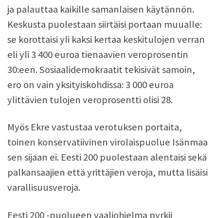
ja palauttaa kaikille samanlaisen käytännön.
Keskusta puolestaan siirtäisi portaan muualle:
se korottaisi yli kaksi kertaa keskitulojen verran
eli yli 3 400 euroa tienaavien veroprosentin
30:een. Sosiaalidemokraatit tekisivät samoin,
ero on vain yksityiskohdissa: 3 000 euroa
ylittävien tulojen veroprosentti olisi 28.
Myös Ekre vastustaa verotuksen portaita,
toinen konservatiivinen virolaispuolue Isänmaa
sen sijaan ei. Eesti 200 puolestaan alentaisi sekä
palkansaajien että yrittäjien veroja, mutta lisäisi
varallisuusveroja.
Eesti 200 -puolueen vaaliohjelma pyrkii