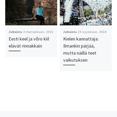
Julkaistu
3 marraskuun, 2021
Julkaistu
24 syyskuun, 2019
Eesti keel ja võro kiil
Kielen kannattaja:
elävät rinnakkain
Ilmankin pärjää,
mutta näillä teet
vaikutuksen