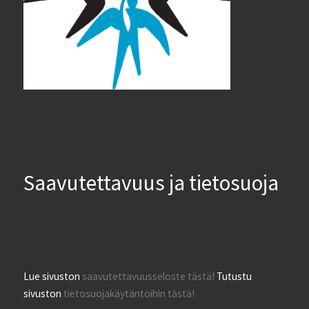
Saavutettavuus ja tietosuoja
Lue sivuston
saavutettavuusseloste tästä!
Tutustu
sivuston
tietosuojakäytäntöihin tästä!