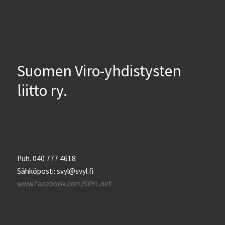
Suomen Viro-yhdistysten
liitto ry.
Puh. 040 777 4618
Sähköposti: svyl@svyl.fi
www.facebook.com/SVYL.net