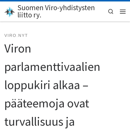
Suomen Viro-yhdistysten
Skip to content
Search
liitto ry.
Val
VIRO.NYT
Viron
parlamenttivaalien
loppukiri alkaa –
pääteemoja ovat
turvallisuus ja