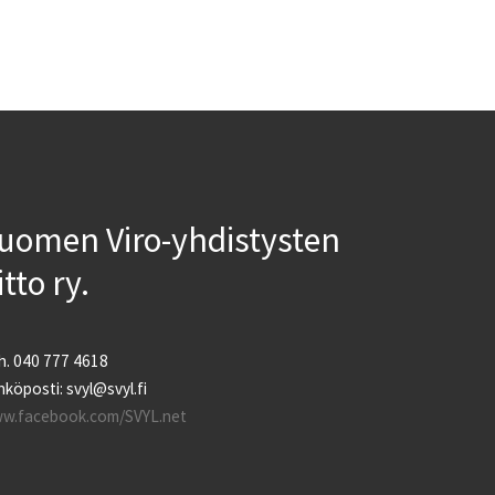
uomen Viro-yhdistysten
iitto ry.
h. 040 777 4618
köposti: svyl@svyl.fi
w.facebook.com/SVYL.net