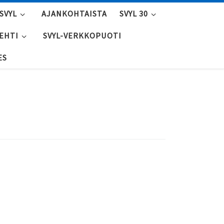
SVYL
AJANKOHTAISTA
SVYL 30
LEHTI
SVYL-VERKKOPUOTI
ES