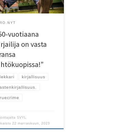
ndcloud.com/svyl-svyl
IRO.NYT
50-vuotiaana
irjailija on vasta
ransa
ähtökuopissa!”
dekkari
kirjallisuus
lastenkirjallisuus.
truecrime
joittajalta
SVYL
lkaistu
22 marraskuun, 2023