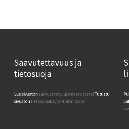
Saavutettavuus ja
S
tietosuoja
l
Lue sivuston
saavutettavuusseloste tästä!
Tutustu
Pu
sivuston
tietosuojakäytäntöihin tästä!
Säh
ww