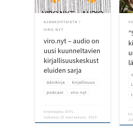
sou
AJANKOHTAISTA
V
VIRO.NYT
”
viro.nyt – audio on
k
uusi kuunneltavien
u
kirjallisuuskeskust
l
eluiden sarja
äänikirja
kirjallisuus
podcast
viro.nyt
kirjoittajalta
SVYL
kir
Julkaistu
22 marraskuun, 2023
Ju