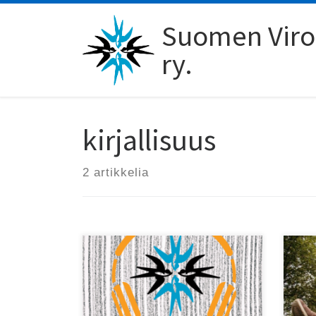
Skip to content
Suomen Viro-
ry.
kirjallisuus
2 artikkelia
Mik
viro.nyt – audio on uusi
50-
kuunneltavien
kuu
kirjallisuuskeskusteluiden sarja!