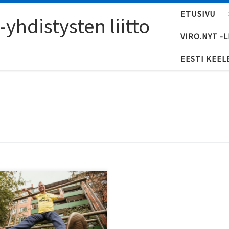
ETUSIVU
yhdistysten liitto
VIRO.NYT -
EESTI KEEL
a Keräsen ja Antto Terraksen
vuotishaastattelun voi
nnella myös osoitteessa