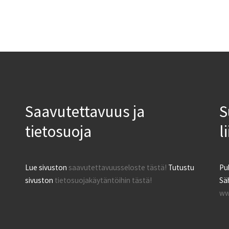
Saavutettavuus ja
S
tietosuoja
l
Lue sivuston
saavutettavuusseloste tästä!
Tutustu
Pu
sivuston
tietosuojakäytäntöihin tästä!
Säh
ww