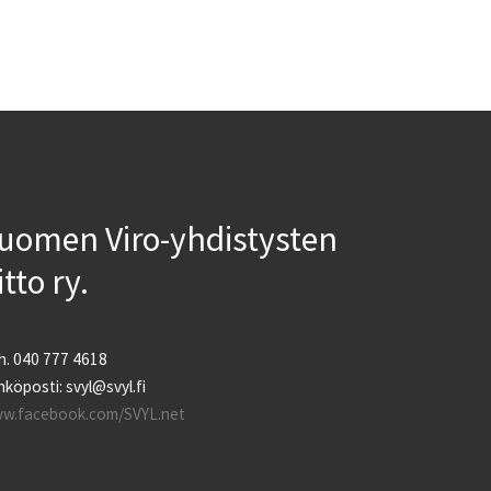
uomen Viro-yhdistysten
iitto ry.
h. 040 777 4618
köposti: svyl@svyl.fi
w.facebook.com/SVYL.net