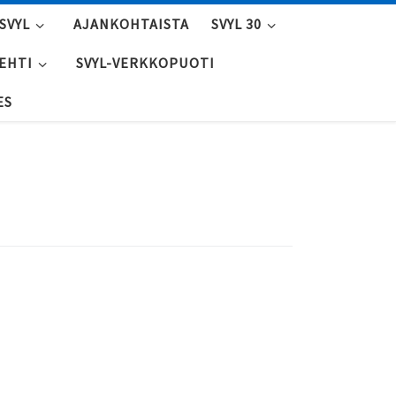
SVYL
AJANKOHTAISTA
SVYL 30
LEHTI
SVYL-VERKKOPUOTI
ES