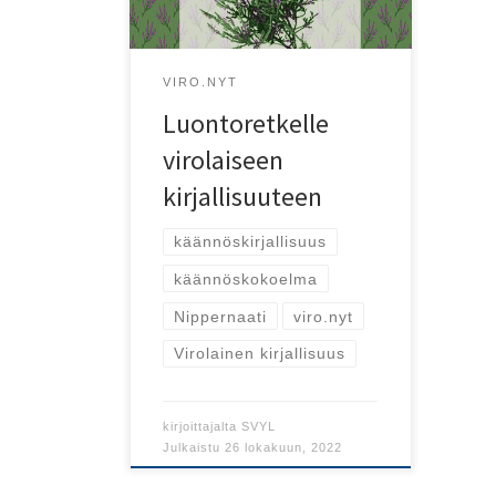
ja eläimet.
VIRO.NYT
Luontoretkelle
virolaiseen
kirjallisuuteen
käännöskirjallisuus
käännöskokoelma
Nippernaati
viro.nyt
Virolainen kirjallisuus
kirjoittajalta
SVYL
Julkaistu
26 lokakuun, 2022