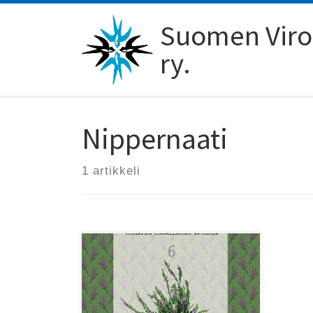
Skip to content
Suomen Viro-
ry.
Nippernaati
1 artikkeli
Viro-instituutti julkaisi tänä
syksynä jo kuudennen
Nippernaati-antologian.
Teemana on tällä kertaa luonto