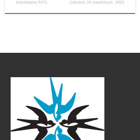
kirjoittajalta
SVYL
Julkaistu
18 maaliskuun, 2023