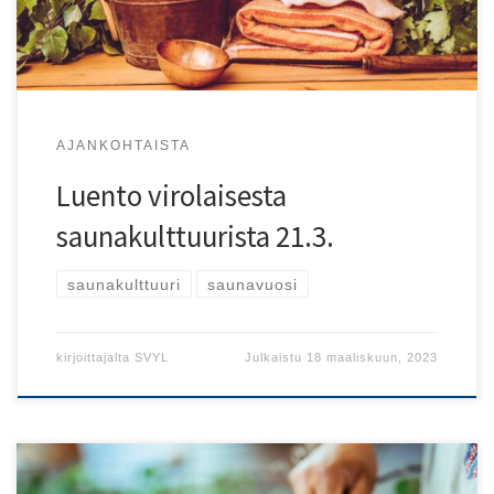
AJANKOHTAISTA
Luento virolaisesta
saunakulttuurista 21.3.
saunakulttuuri
saunavuosi
kirjoittajalta
SVYL
Julkaistu
18 maaliskuun, 2023