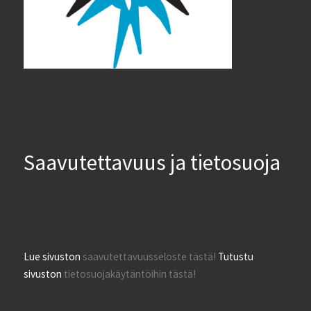
Saavutettavuus ja tietosuoja
Lue sivuston
saavutettavuusseloste tästä!
Tutustu
sivuston
tietosuojakäytäntöihin tästä!