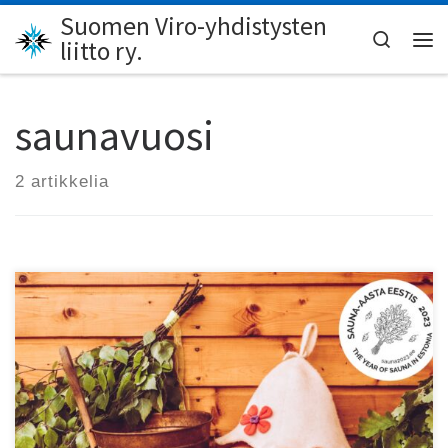
Suomen Viro-yhdistysten
Skip to content
Search
liitto ry.
Val
saunavuosi
2 artikkelia
Viro-asiantuntija Pekka Linnainen kertoo Eesti Majassa
21.3. virolaisesta saunakulttuurista.