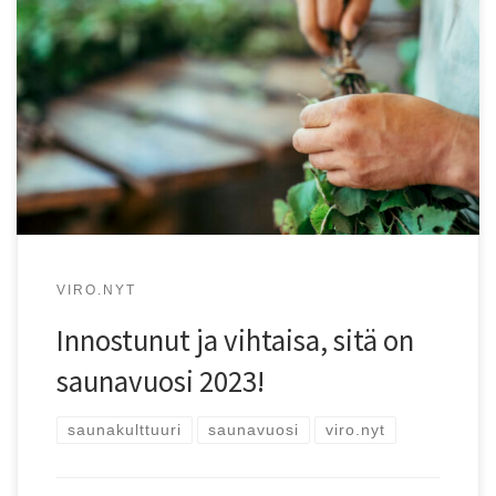
Vuonna 2023 Virossa vietetään saunavuotta, jonka
tarkoitus on juhlistaa saunoja ja saunakulttuuria!
VIRO.NYT
Innostunut ja vihtaisa, sitä on
saunavuosi 2023!
saunakulttuuri
saunavuosi
viro.nyt