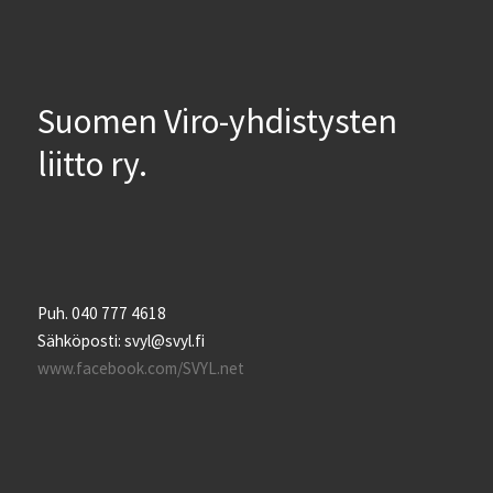
Suomen Viro-yhdistysten
liitto ry.
Puh. 040 777 4618
Sähköposti: svyl@svyl.fi
www.facebook.com/SVYL.net