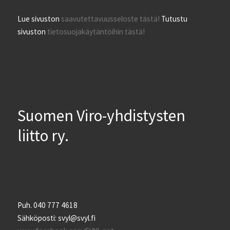
Lue sivuston
saavutettavuusseloste tästä!
Tutustu
sivuston
tietosuojakäytäntöihin tästä!
Suomen Viro-yhdistysten
liitto ry.
Puh. 040 777 4618
Sähköposti: svyl@svyl.fi