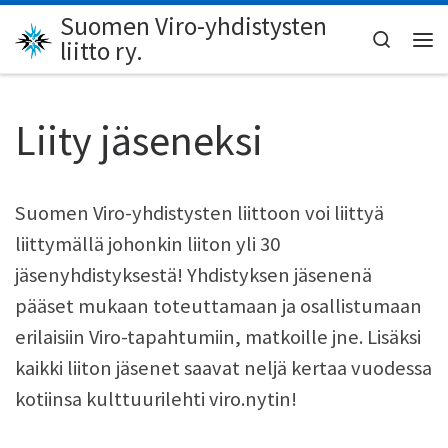
Suomen Viro-yhdistysten
Skip to content
Search
liitto ry.
Val
Liity jäseneksi
Suomen Viro-yhdistysten liittoon voi liittyä
liittymällä johonkin liiton yli 30
jäsenyhdistyksestä! Yhdistyksen jäsenenä
pääset mukaan toteuttamaan ja osallistumaan
erilaisiin Viro-tapahtumiin, matkoille jne. Lisäksi
kaikki liiton jäsenet saavat neljä kertaa vuodessa
kotiinsa kulttuurilehti viro.nytin!