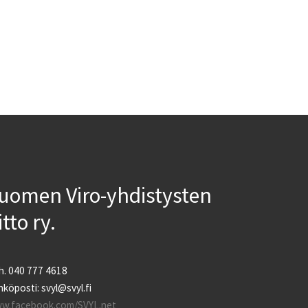
uomen Viro-yhdistysten
iitto ry.
h. 040 777 4618
köposti: svyl@svyl.fi
w.facebook.com/SVYL.net