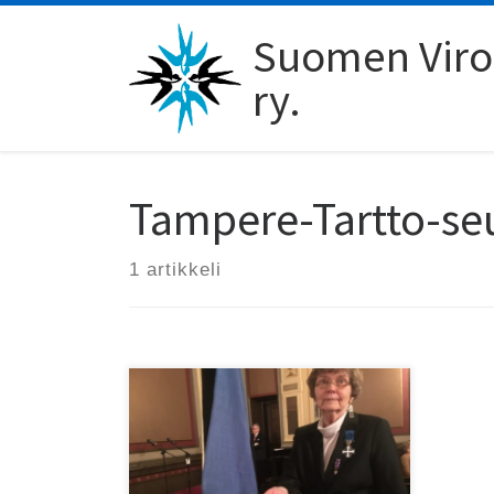
Skip to content
Suomen Viro-
ry.
Tampere-Tartto-se
1 artikkeli
Tampere-Tartto-seuran
pitkäaikainen puheenjohtaja
Liisa Löyttyniemi on nyt seuran