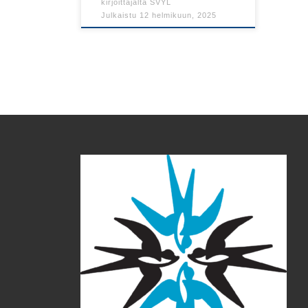
kirjoittajalta
SVYL
Julkaistu
12 helmikuun, 2025