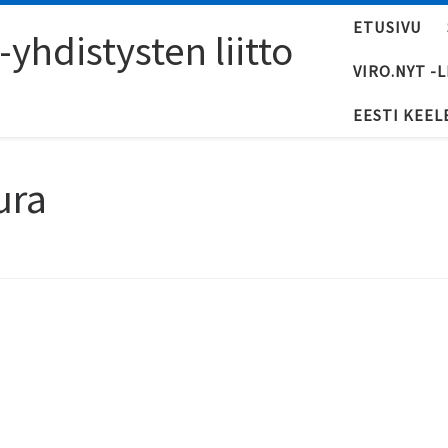
ETUSIVU
yhdistysten liitto
VIRO.NYT -
EESTI KEEL
ura