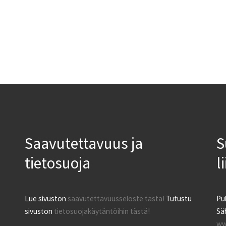
Saavutettavuus ja
S
tietosuoja
l
Lue sivuston
saavutettavuusseloste tästä!
Tutustu
Pu
sivuston
tietosuojakäytäntöihin tästä!
Säh
ww