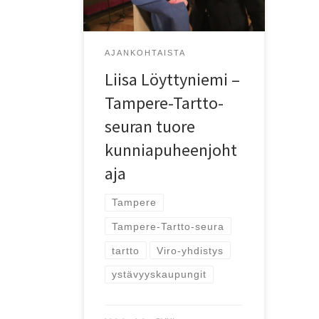
kunniapuheenjohtaja.
AJANKOHTAISTA
Liisa Löyttyniemi –
Tampere-Tartto-
seuran tuore
kunniapuheenjoht
aja
Tampere
Tampere-Tartto-seura
tartto
Viro-yhdistys
ystävyyskaupungit