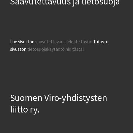
Saavutettavuus ja tietosuoja
Lue sivuston
saavutettavuusseloste tästä!
Tutustu
sivuston
tietosuojakäytäntöihin tästä!
Suomen Viro-yhdistysten
liitto ry.