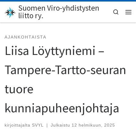
Suomen Viro-yhdistysten
Skip to content
Search
liitto ry.
Val
AJANKOHTAISTA
Liisa Löyttyniemi –
Tampere-Tartto-seuran
tuore
kunniapuheenjohtaja
kirjoittajalta
SVYL
|
Julkaistu
12 helmikuun, 2025