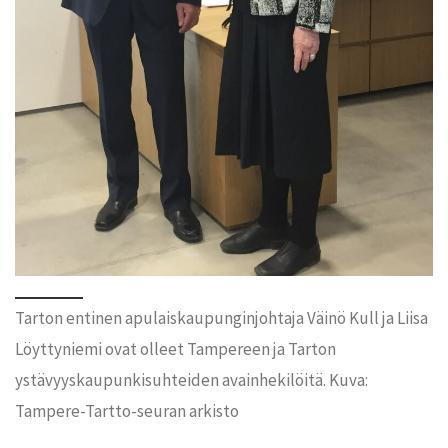
Tarton entinen apulaiskaupunginjohtaja Väinö Kull ja Liisa
Löyttyniemi ovat olleet Tampereen ja Tarton
ystävyyskaupunkisuhteiden avainhekilöitä. Kuva:
Tampere-Tartto-seuran arkisto