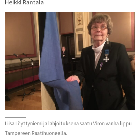
Heikki Rantala
Liisa Löyttyniemi ja lahjoituksena saatu Viron vanha lippu
Tampereen Raatihuoneella.