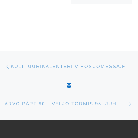
Artikkelien navigointi
Edellinen
KULTTUURIKALENTERI VIROSUOMESSA.FI
ARTIKKELISIVULLE
S
ARVO PÄRT 90 – VELJO TORMIS 95 -JUHLAKONSERTTI