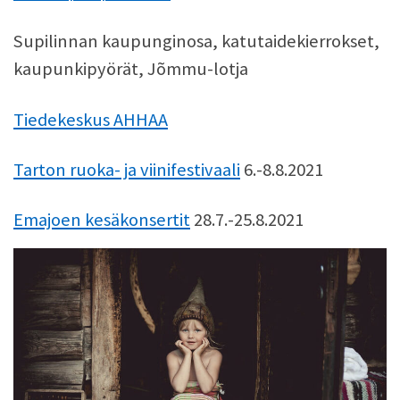
Supilinnan kaupunginosa, katutaidekierrokset,
kaupunkipyörät, Jõmmu-lotja
Tiedekeskus AHHAA
Tarton ruoka- ja viinifestivaali
6.-8.8.2021
Emajoen kesäkonsertit
28.7.-25.8.2021