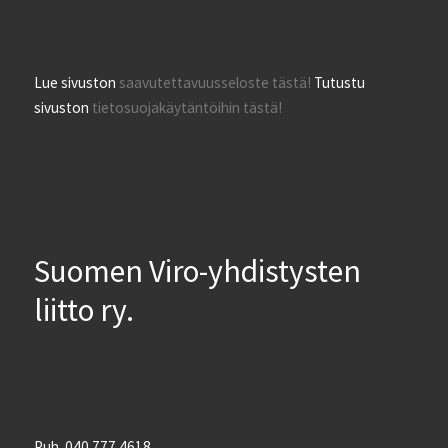
Lue sivuston
saavutettavuusseloste tästä!
Tutustu
sivuston
tietosuojakäytäntöihin tästä!
Suomen Viro-yhdistysten
liitto ry.
Puh. 040 777 4618