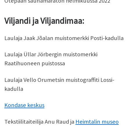
Otepään saunamaraton helmikuussa 2022
Viljandi ja Viljandimaa:
Laulaja Jaak Jõalan muistomerkki Posti-kadulla
Laulaja Üllar Jörbergin muistomerkki
Raatihuoneen puistossa
Laulaja Vello Orumetsin muistograffiti Lossi-
kadulla
Kondase keskus
Tekstiilitaiteilija Anu Raud ja
Heimtalin museo