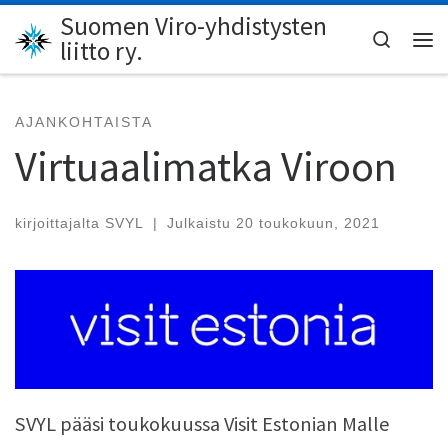
Suomen Viro-yhdistysten
Skip to content
Search
liitto ry.
Val
AJANKOHTAISTA
Virtuaalimatka Viroon
kirjoittajalta
SVYL
|
Julkaistu
20 toukokuun, 2021
SVYL pääsi toukokuussa Visit Estonian Malle