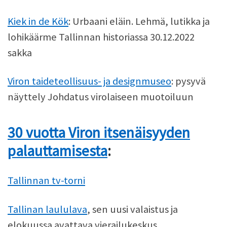
Kiek in de Kök
: Urbaani eläin. Lehmä, lutikka ja
lohikäärme Tallinnan historiassa 30.12.2022
sakka
Viron taideteollisuus- ja designmuseo
: pysyvä
näyttely Johdatus virolaiseen muotoiluun
30 vuotta Viron itsenäisyyden
palauttamisesta
:
Tallinnan tv-torni
Tallinan laululava
, sen uusi valaistus ja
elokuussa avattava vierailukeskus