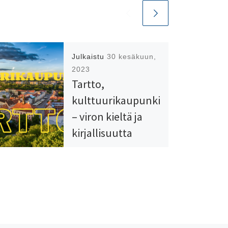
Julkaistu
30 kesäkuun,
2023
Tartto,
kulttuurikaupunki
– viron kieltä ja
kirjallisuutta
Syyskuussa päästään
kuuntelemaan
mielenkiintoista
luentosarjaa Tartosta!