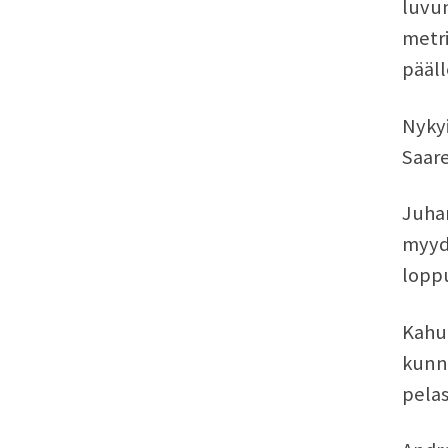
luvun
metri
pääll
Nykyi
Saare
Juha
myydä
loppu
Kahu
kunn
pelas