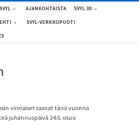
SVYL
AJANKOHTAISTA
SVYL 30
LEHTI
SVYL-VERKKOPUOTI
ES
n
sin virolaiset saavat tänä vuonna
teä juhannuspäivä 24.6. osuu