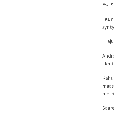
Esa S
”Kun 
synty
”Taju
Andre
ident
Kahut
maast
metri
Saare