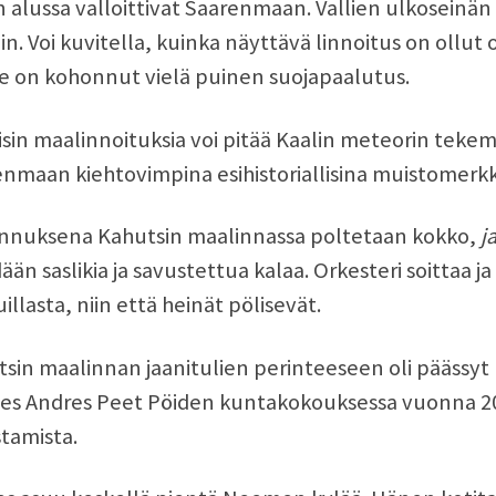
 alussa valloittivat Saarenmaan. Vallien ulkoseinän
in. Voi kuvitella, kuinka näyttävä linnoitus on ollu
e on kohonnut vielä puinen suojapaalutus.
sin maalinnoituksia voi pitää Kaalin meteorin tek
nmaan kiehtovimpina esihistoriallisina muistomerkk
nnuksena Kahutsin maalinnassa poltetaan kokko,
j
än saslikia ja savustettua kalaa. Orkesteri soittaa ja 
illasta, niin että heinät pölisevät.
tsin maalinnan jaanitulien perinteeseen oli pääss
es Andres Peet Pöiden kuntakokouksessa vuonna 20
tamista.