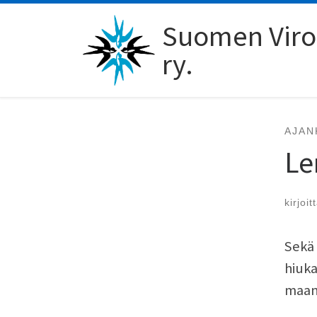
Skip to content
Suomen Viro-
ry.
AJAN
Le
kirjoit
Sekä 
hiuka
maan