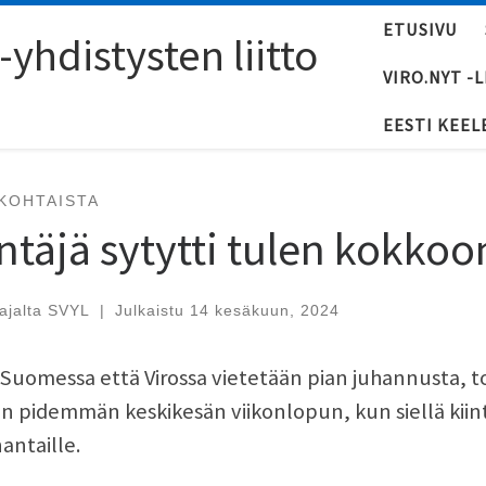
ETUSIVU
yhdistysten liitto
VIRO.NYT -
EESTI KEEL
KOHTAISTA
ntäjä sytytti tulen kokkoo
tajalta
SVYL
|
Julkaistu
14 kesäkuun, 2024
Suomessa että Virossa vietetään pian juhannusta, to
n pidemmän keskikesän viikonlopun, kun siellä kiin
antaille.