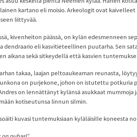
s asuu keskellä pientä Neemen kylää. Hänen kotital
lainen kartano eli moisio. Arkeologit ovat kaivelleet 
seen liittyvää.
essä, kivenheiton päässä, on kylän edesmenneen s
 dendraario eli kasvitieteellinen puutarha. Sen sata 
n aikana sekä sitkeydellä että kasvien tuntemuksel
rhan takaa, laajan peltoaukeaman reunasta, löytyy 
unkona on purjekone, johon on istutettu potkuria 
 Andres on lennättänyt kylänsä asukkaat mummoja j
ään kotiseutunsa linnun silmin.
isoäiti kuvasi tuntemuksiaan kyläläisille koneesta n
 on puhas
!”