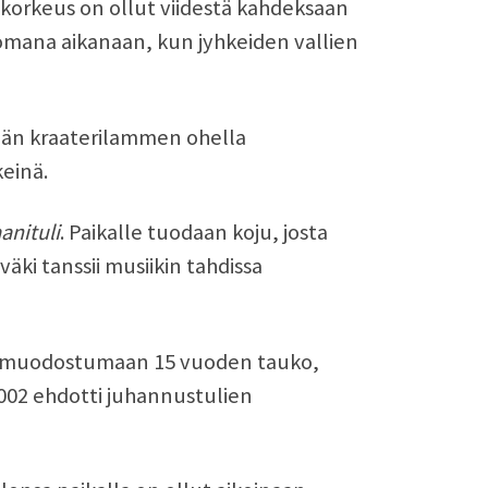
 korkeus on ollut viidestä kahdeksaan
t omana aikanaan, kun jyhkeiden vallien
emän kraaterilammen ohella
einä.
aanituli
. Paikalle tuodaan koju, josta
väki tanssii musiikin tahdissa
yt muodostumaan 15 vuoden tauko,
02 ehdotti juhannustulien