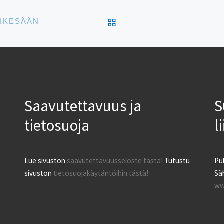
ARTIKKELISIVULLE
RIKESÄÄN
Saavutettavuus ja
S
tietosuoja
l
Lue sivuston
saavutettavuusseloste tästä!
Tutustu
Pu
sivuston
tietosuojakäytäntöihin tästä!
Säh
ww