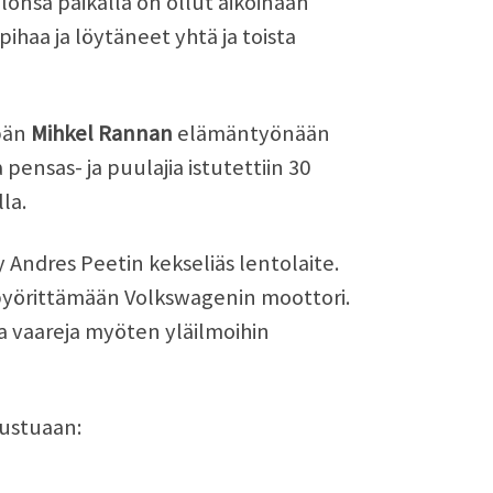
onsa paikalla on ollut aikoinaan
pihaa ja löytäneet yhtä ja toista
epän
Mihkel Rannan
elämäntyönään
pensas- ja puulajia istutettiin 30
la.
Andres Peetin kekseliäs lentolaite.
pyörittämään Volkswagenin moottori.
a vaareja myöten yläilmoihin
oustuaan: