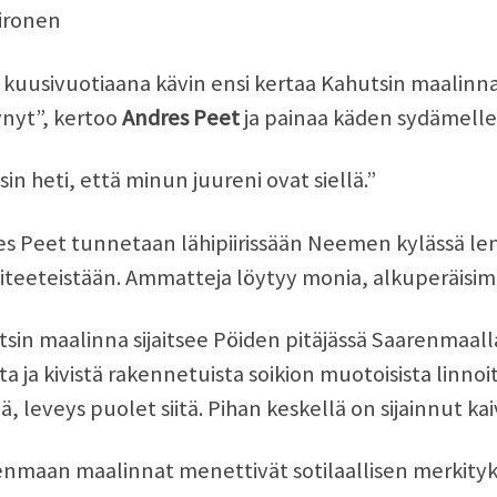
ironen
kuusivuotiaana kävin ensi kertaa Kahutsin maalinnass
nyt”, kertoo
Andres Peet
ja painaa käden sydämelle
sin heti, että minun juureni ovat siellä.”
s Peet tunnetaan lähipiirissään Neemen kylässä len
iteeteistään. Ammatteja löytyy monia, alkuperäisi
sin maalinna sijaitsee Pöiden pitäjässä Saarenmaalla. S
a ja kivistä rakennetuista soikion muotoisista linnoi
ä, leveys puolet siitä. Pihan keskellä on sijainnut kai
nmaan maalinnat menettivät sotilaallisen merkityksen