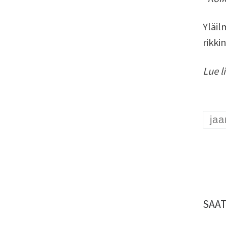
Yläil
rikki
Lue l
jaa
SAAT