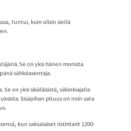
a, tuntui, kuin olisin siellä
en.
täjänä. Se on yksi hänen monista
mpänä sähköasentaja.
e on yksi sikäläisistä, viikinkiajalla
tuksista. Sisäpihan pituus on noin sata
vo.
sä, kun saksalaiset ristiritarit 1200-