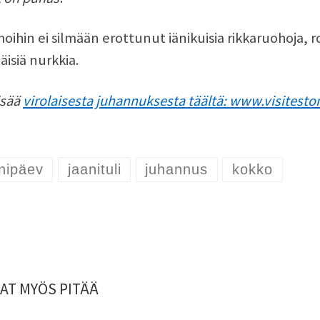
moihin ei silmään erottunut iänikuisia rikkaruohoja, r
näisiä nurkkia.
isää
virolaisesta juhannuksesta täältä: www.visitesto
nipäev
jaanituli
juhannus
kokko
AT MYÖS PITÄÄ