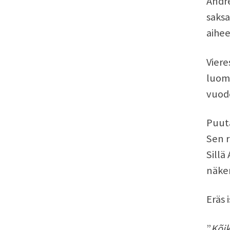
Andre
saksa
aihee
Vier
luoma
vuode
Puuta
Sen r
Sillä
näkem
Eräs 
”
Kõik