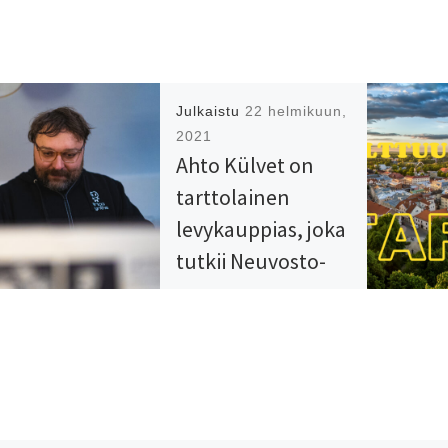
Julkaistu
22 helmikuun,
2021
Ahto Külvet on
tarttolainen
levykauppias, joka
tutkii Neuvosto-
Viron musiikillista
antia
Kuuntele Ahton tekemä
Viron itsenäisyyspäivän
äänite!