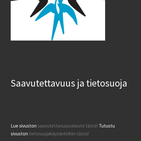
Saavutettavuus ja tietosuoja
Lue sivuston
saavutettavuusseloste tästä!
Tutustu
sivuston
tietosuojakäytäntöihin tästä!