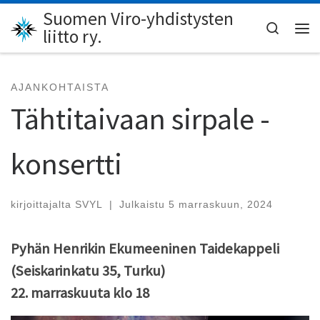
Suomen Viro-yhdistysten
Skip to content
Search
liitto ry.
Val
AJANKOHTAISTA
Tähtitaivaan sirpale -
konsertti
kirjoittajalta
SVYL
|
Julkaistu
5 marraskuun, 2024
Pyhän Henrikin Ekumeeninen Taidekappeli
(Seiskarinkatu 35, Turku)
22. marraskuuta klo 18