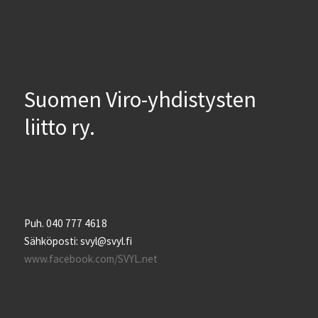
Suomen Viro-yhdistysten
liitto ry.
Puh. 040 777 4618
Sähköposti: svyl@svyl.fi
www.facebook.com/SVYL.net