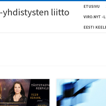
ETUSIVU
yhdistysten liitto
VIRO.NYT -
EESTI KEEL
 marraskuuta olevassa
Viron itsenäisyyspäivää 24.2.
sertissa muistellaan ja
vietetään Helsingissä perinte
nioitetaan säveltäjä Urmas
menoin.