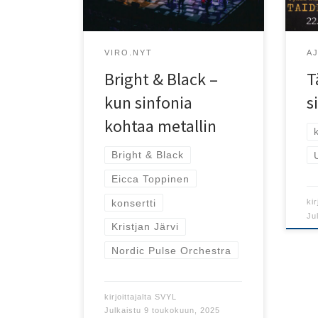
Sisa
VIRO.NYT
A
Bright & Black –
T
kun sinfonia
s
kohtaa metallin
Bright & Black
Eicca Toppinen
konsertti
kir
Ju
Kristjan Järvi
Nordic Pulse Orchestra
kirjoittajalta
SVYL
Julkaistu
9 toukokuun, 2025