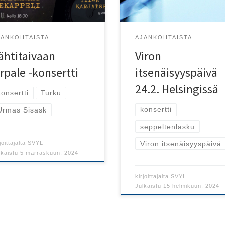
skia.
JANKOHTAISTA
AJANKOHTAISTA
ähtitaivaan
Viron
irpale -konsertti
itsenäisyyspäivä
24.2. Helsingissä
konsertti
Turku
konsertti
Urmas Sisask
seppeltenlasku
Viron itsenäisyyspäivä
joittajalta
SVYL
lkaistu
5 marraskuun, 2024
kirjoittajalta
SVYL
Julkaistu
15 helmikuun, 2024