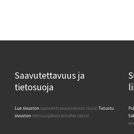
Saavutettavuus ja
S
tietosuoja
l
Lue sivuston
saavutettavuusseloste tästä!
Tutustu
Pu
sivuston
tietosuojakäytäntöihin tästä!
Säh
ww