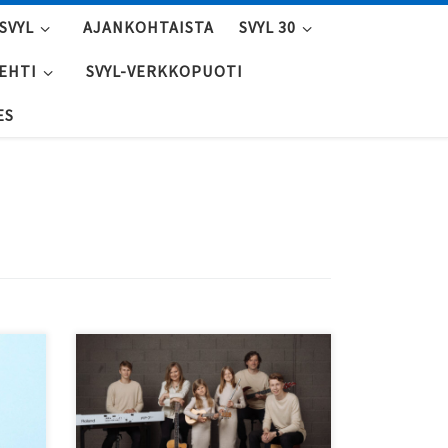
SVYL
AJANKOHTAISTA
SVYL 30
LEHTI
SVYL-VERKKOPUOTI
ES
Viron itsenäisyyspäivänä 24.2. klo
isin
17 esiintyy Alppilan kirkossa
Laikrete perebänd!