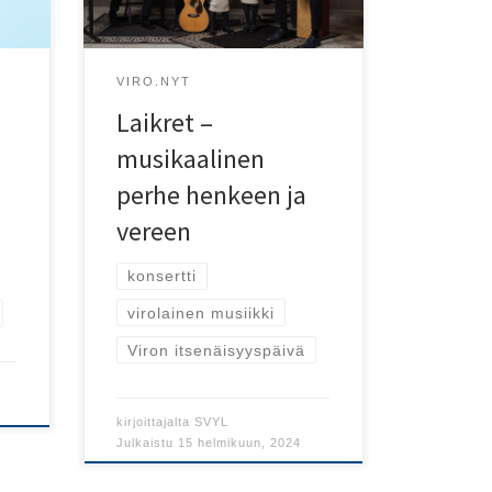
VIRO.NYT
Laikret –
musikaalinen
perhe henkeen ja
vereen
konsertti
virolainen musiikki
Viron itsenäisyyspäivä
kirjoittajalta
SVYL
Julkaistu
15 helmikuun, 2024