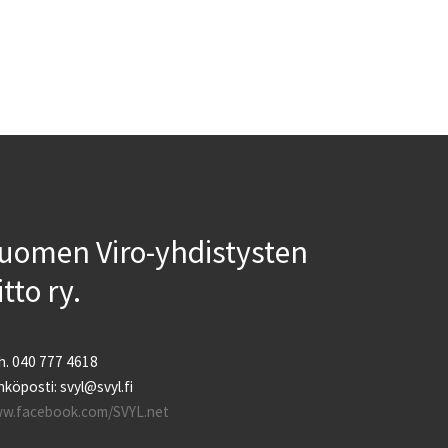
uomen Viro-yhdistysten
iitto ry.
h. 040 777 4618
köposti: svyl@svyl.fi
w.facebook.com/SVYL.net