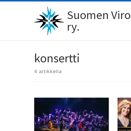
Skip to content
Suomen Viro-
ry.
konsertti
4 artikkelia
22.
Bright & Black tuo 17.5.
kon
Finlandia-taloon ainutlaatuisen
kun
musiikkielämyksen!