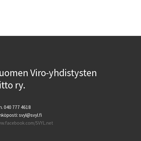
uomen Viro-yhdistysten
iitto ry.
h. 040 777 4618
köposti: svyl@svyl.fi
w.facebook.com/SVYL.net