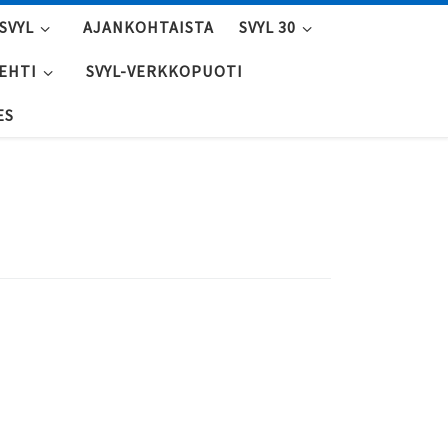
SVYL
AJANKOHTAISTA
SVYL 30
LEHTI
SVYL-VERKKOPUOTI
ES