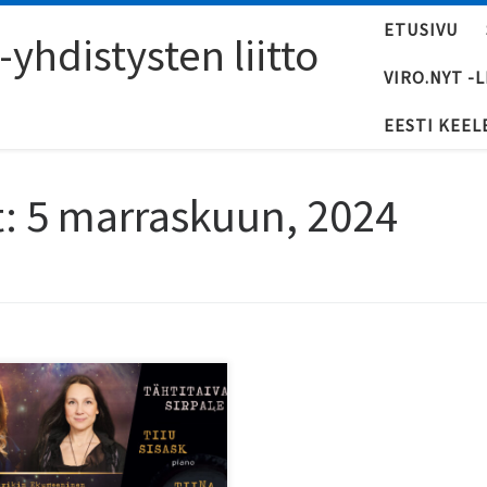
ETUSIVU
yhdistysten liitto
VIRO.NYT -
EESTI KEEL
t:
5 marraskuun, 2024
 marraskuuta olevassa
sertissa muistellaan ja
nioitetaan säveltäjä Urmas