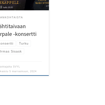
skia.
JANKOHTAISTA
ähtitaivaan
irpale -konsertti
konsertti
Turku
Urmas Sisask
joittajalta
SVYL
lkaistu
5 marraskuun, 2024