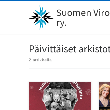
Skip to content
Suomen Viro-
ry.
Päivittäiset arkisto
2 artikkelia
22.
Tervetuloa Eesti Maja – Viro-
kon
keskuksen jouluglögeille 3.12. klo
kun
17–19!