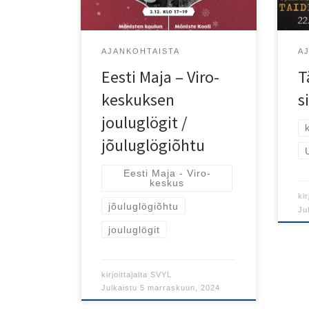
Sisa
AJANKOHTAISTA
A
Eesti Maja – Viro-
T
keskuksen
s
jouluglögit /
jõuluglögiõhtu
Eesti Maja - Viro-
keskus
kir
jõuluglögiõhtu
Ju
jouluglögit
kirjoittajalta
SVYL
Julkaistu
5 marraskuun, 2024