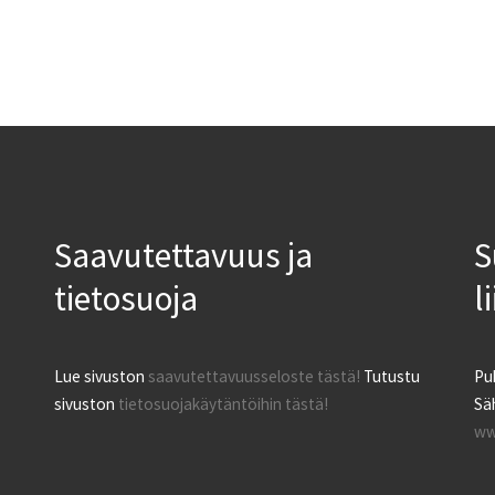
Saavutettavuus ja
S
tietosuoja
l
Lue sivuston
saavutettavuusseloste tästä!
Tutustu
Pu
sivuston
tietosuojakäytäntöihin tästä!
Säh
ww