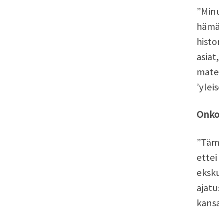
”Minu
hämär
histo
asiat
mater
’ylei
Onko 
”Tämä
ettei
eksku
ajatu
kansa