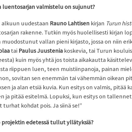
 luentosarjan valmistelu on sujunut?
n alkuun uudestaan
Rauno Lahtisen
kirjan
Turun hist
osarjan rakenne. Tutkin myös huolellisesti kirjan lop
 muodostunut vallan pieni kirjasto, jossa on niin eri
colaa
tai
Paulus Juustenia
koskevia, tai Turun kouluis
esta) kuin myös yhtä jos toista aikakautta käsittelevi
sta riippuen luen, teen muistiinpanoja, painan miele
non, sovitan sen enemmän tai vähemmän oikean pit
ksen ja alan etsiä kuvia. Kun esitys on valmis, pitä
n ja pitää esitelmä. Lopuksi, kun esitys on tallenne
t turhat kohdat pois. Ja siinä se!”
projektin edetessä tullut yllätyksiä?