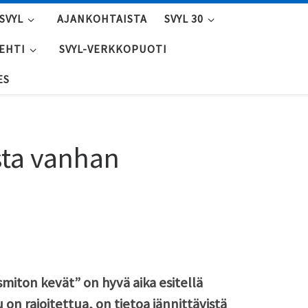
SVYL
AJANKOHTAISTA
SVYL 30
LEHTI
SVYL-VERKKOPUOTI
ES
sta vanhan
miton kevät” on hyvä aika esitellä
u on rajoitettua, on tietoa jännittävistä