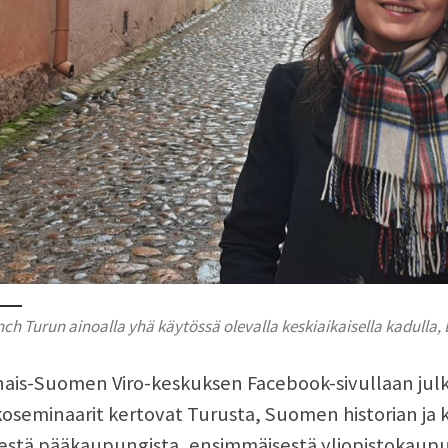
nch Turun ainoalla yhä käytössä olevalla keskiaikaisella kadulla,
nais-Suomen Viro-keskuksen Facebook-sivullaan julk
oseminaarit kertovat Turusta, Suomen historian ja
estä pääkaupungista, ensimmäisestä yliopistokaupu