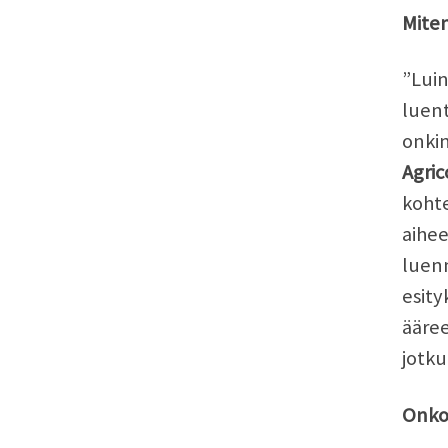
Miten
”Lui
luent
onkin
Agri
kohte
aihee
luen
esity
ääree
jotku
Onko 