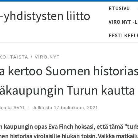
ETUSIVU
yhdistysten liitto
VIRO.NYT -
EESTI KEEL
KOHTAISTA
VIRO.NYT
a kertoo Suomen historia
äkaupungin Turun kautta
tajalta
SVYL
|
Julkaistu
17 toukokuun, 2021
 kaupungin opas Eva Finch hoksasi, että tämä ”turis
n historiaa virolaisille hiukan toisin. Vaikka matkail