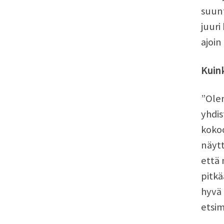
suunt
juuri
ajoin
Kuink
”Olen
yhdis
kokoo
näytt
että 
pitkä
hyvä 
etsim