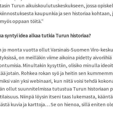
asin Turun aikuiskoulutuskeskukseen, jossa opiskeli
 kiinnostuksesta kaupunkia ja sen historiaa kohtaan, 
 myös oppaan töitä.”
a syntyi idea alkaa tutkia Turun historiaa?
 jo monta vuotta ollut Varsinais-Suomen Viro-kesk
tyksissä, on meilläkin viime aikoina pidetty aivoriihiä
ntumisia. Minultakin kysyttiin, olisiko minulla ideoit
ää jotain. Rohkea rokan syö ja heitin sen kummemmi
miksi vain yksi webinaari, kun niitä voisi tehdä kokonai
än ollut suunnitelmissa tutustua Turun historiaan pe
tilaisuus. Niinpä löysin itseni taas lukemasta, kää
ästä kuvia ja karttoja… Se on hienoa, sillä eniten ole