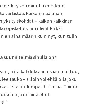
 merkitys oli minulla edelleen
sta tarkistaa. Kaiken maailman
en yksityiskohdat – kaiken kaikkiaan
si opiskellessani olivat kaikki
in en siinä määrin kuin nyt, kun tulin
ia suunnitelmia sinulla on?
 vain, mitä kahdeksaan osaan mahtuu,
tulee tauko – silloin voi ehkä olla joku
tarkastella uudempaa historiaa. Toinen
urku on ja on aina ollut
si.”