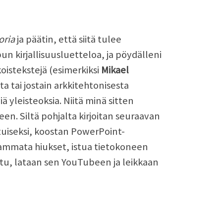
oria
ja päätin, että siitä tulee
un kirjallisuusluetteloa, ja pöydälleni
koistekstejä (esimerkiksi
Mikael
ta tai jostain arkkitehtonisesta
ä yleisteoksia. Niitä minä sitten
en. Siltä pohjalta kirjoitan seuraavan
uiseksi, koostan PowerPoint-
ä kammata hiukset, istua tietokoneen
ttu, lataan sen YouTubeen ja leikkaan