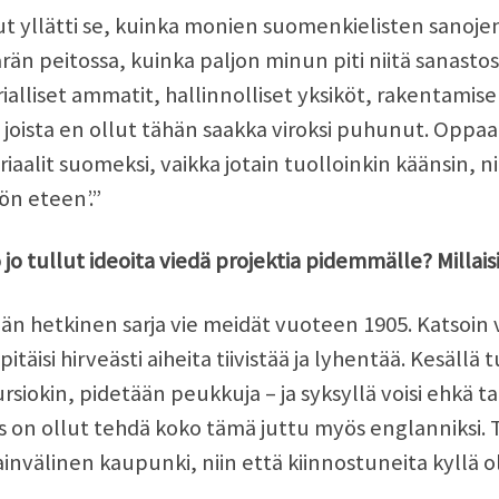
t yllätti se, kuinka monien suomenkielisten sanojen
än peitossa, kuinka paljon minun piti niitä sanasto
rialliset ammatit, hallinnolliset yksiköt, rakentamis
, joista en ollut tähän saakka viroksi puhunut. Oppaak
iaalit suomeksi, vaikka jotain tuolloinkin käänsin, ni
sön eteen’.”
jo tullut ideoita viedä projektia pidemmälle? Millais
n hetkinen sarja vie meidät vuoteen 1905. Katsoin
 pitäisi hirveästi aiheita tiivistää ja lyhentää. Kesällä 
rsiokin, pidetään peukkuja – ja syksyllä voisi ehkä 
s on ollut tehdä koko tämä juttu myös englanniksi. T
invälinen kaupunki, niin että kiinnostuneita kyllä oli