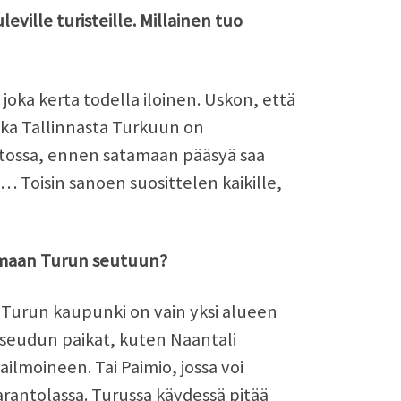
eville turisteille. Millainen tuo
 joka kerta todella iloinen. Uskon, että
atka Tallinnasta Turkuun on
istossa, ennen satamaan pääsyä saa
… Toisin sanoen suosittelen kaikille,
ustumaan Turun seutuun?
. Turun kaupunki on vain yksi alueen
hiseudun paikat, kuten Naantali
lmoineen. Tai Paimio, jossa voi
rantolassa. Turussa käydessä pitää