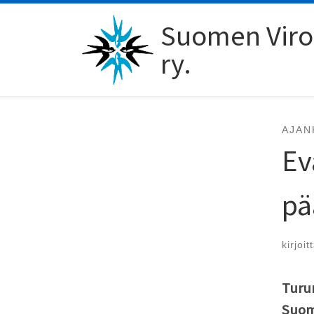
Skip to content
Suomen Viro-
ry.
AJAN
Ev
pä
kirjoit
Turun
Suome