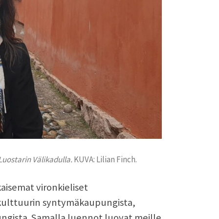
 Luostarin Välikadulla.
KUVA: Lilian Finch.
aisemat vironkieliset
 kulttuurin syntymäkaupungista,
ngista. Samalla luennot luovat meille