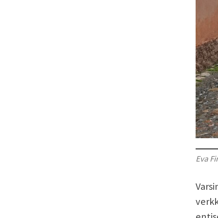
Eva Fi
Varsi
verkk
entis