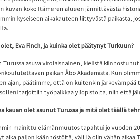
n kuvan koko Itämeren alueen jännittävästä histori
mmin kyseiseen aikakauteen liittyvästä paikasta, jos
lla.
olet, Eva Finch, ja kuinka olet päätynyt Turkuun?
 Turussa asuva virolaisnainen, kielistä kiinnostunut
orikoulutettavan paikan Åbo Akademista. Kun olimm
n ajan, päätimme, että on kuitenkin järkevämpää t
solleni tarjottiin työpaikkaa yliopistolta, niin että 
a kauan olet asunut Turussa ja mitä olet täällä teh
min mainittu elämänmuutos tapahtui jo vuoden 2006
t aika paljon käännöstöitä, välillä olin vähän aikaa 