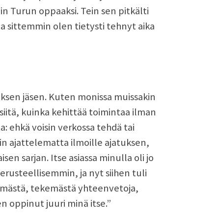
n Turun oppaaksi. Tein sen pitkälti
ja sittemmin olen tietysti tehnyt aika
uksen jäsen. Kuten monissa muissakin
 siitä, kuinka kehittää toimintaa ilman
a: ehkä voisin verkossa tehdä tai
n ajattelematta ilmoille ajatuksen,
sen sarjan. Itse asiassa minulla oli jo
rusteellisemmin, ja nyt siihen tuli
ntämästä, tekemästä yhteenvetoja,
n oppinut juuri minä itse.”