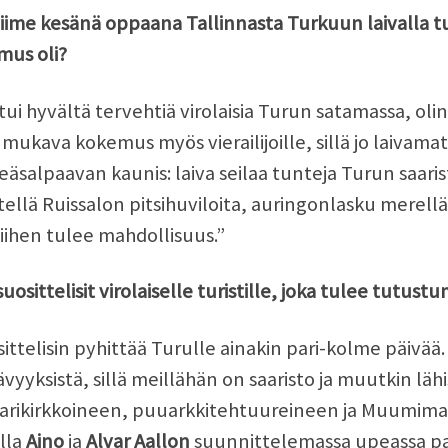
viime kesänä oppaana Tallinnasta Turkuun laivalla tul
mus oli?
ui hyvältä tervehtiä virolaisia Turun satamassa, olin
i mukava kokemus myös vierailijoille, sillä jo laivam
äsalpaavan kaunis: laiva seilaa tunteja Turun saar
ellä Ruissalon pitsihuviloita, auringonlasku merellä
iihen tulee mahdollisuus.”
suosittelisit virolaiselle turistille, joka tulee tut
ittelisin pyhittää Turulle ainakin pari-kolme päivää
vyyksistä, sillä meillähän on saaristo ja muutkin lä
arikirkkoineen, puuarkkitehtuureineen ja Muumimaai
illa
Aino
ja
Alvar Aallon
suunnittelemassa upeassa pa