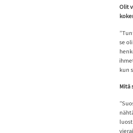
Olit 
koke
”Tunt
se ol
henke
ihmet
kun s
Mitä 
”Suos
nähtä
luost
viera