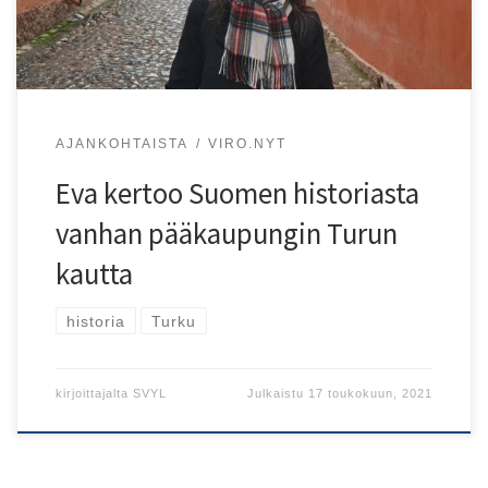
välityksellä.
AJANKOHTAISTA
VIRO.NYT
Eva kertoo Suomen historiasta
vanhan pääkaupungin Turun
kautta
historia
Turku
kirjoittajalta
SVYL
Julkaistu
17 toukokuun, 2021