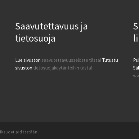
Saavutettavuus ja
S
tietosuoja
l
Lue sivuston
saavutettavuusseloste tästä!
Tutustu
Pu
sivuston
tietosuojakäytäntöihin tästä!
Säh
ww
oikeudet pidätetään