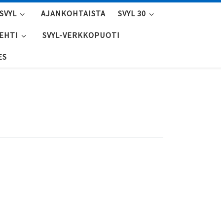
SVYL
AJANKOHTAISTA
SVYL 30
LEHTI
SVYL-VERKKOPUOTI
ES