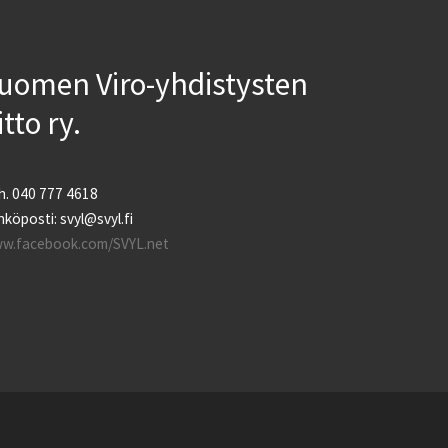
uomen Viro-yhdistysten
iitto ry.
h. 040 777 4618
köposti: svyl@svyl.fi
w.facebook.com/SVYL.net