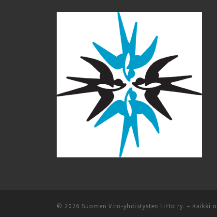
© 2026
Suomen Viro-yhdistysten liitto ry.
– Kaikki 