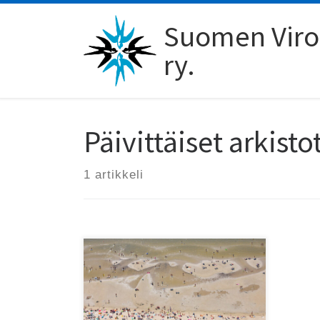
Skip to content
Suomen Viro-
ry.
Päivittäiset arkisto
1 artikkeli
SVYL pääsi toukokuussa Visit
Estonian Malle Kolnesin johdolla
virtuaalimatkalle Viroon. Matka
alkoi Tallinnasta ja jatkui Itä-