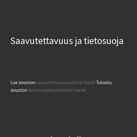
Saavutettavuus ja tietosuoja
Lue sivuston
saavutettavuusseloste tästä!
Tutustu
sivuston
tietosuojakäytäntöihin tästä!