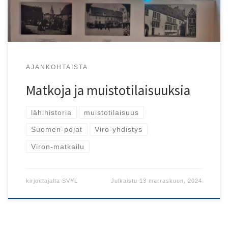
AJANKOHTAISTA
Matkoja ja muistotilaisuuksia
lähihistoria
muistotilaisuus
Suomen-pojat
Viro-yhdistys
Viron-matkailu
kirjoittajalta
SVYL
Julkaistu
13 marraskuun, 2024