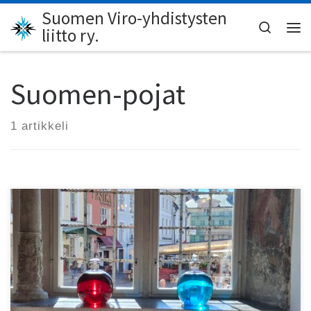
Suomen Viro-yhdistysten
Skip to content
Search
liitto ry.
Val
Suomen-pojat
1 artikkeli
Kuluva vuosi on ollut vilkas Viro-yhdistyksissä!