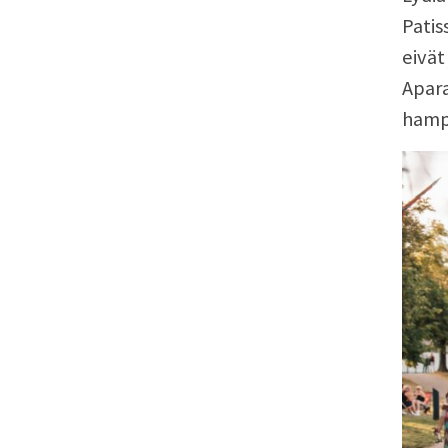
Patis
eivät
Apara
hampu