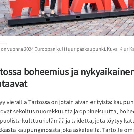
 on vuonna 2024 Euroopan kulttuuripääkaupunki. Kuva: Kiur K
tossa boheemius ja nykyaikaine
taavat
syy vierailla Tartossa on jotain aivan erityistä: kaupu
 ovat sekoitus nuorekkuutta ja oppineisuutta, bohee
uolista kulttuurielämää ja taidetta, jota löytyy k
kaista kaupunginosista joka askeleella. Tartolle omin