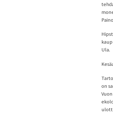
tehda
monet
Paino
Hipst
kaupu
Ula.
Kesäa
Tarto
on s
Vuonn
ekolo
ulott