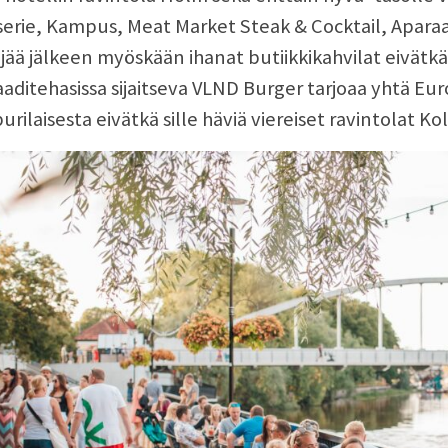
serie, Kampus, Meat Market Steak & Cocktail, Aparaa
 jää jälkeen myöskään ihanat butiikkikahvilat eivätk
aditehasissa sijaitseva VLND Burger tarjoaa yhtä E
rilaisesta eivätkä sille häviä viereiset ravintolat Kol