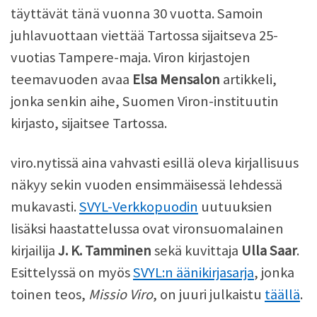
täyttävät tänä vuonna 30 vuotta. Samoin
juhlavuottaan viettää Tartossa sijaitseva 25-
vuotias Tampere-maja. Viron kirjastojen
teemavuoden avaa
Elsa Mensalon
artikkeli,
jonka senkin aihe, Suomen Viron-instituutin
kirjasto, sijaitsee Tartossa.
viro.nytissä aina vahvasti esillä oleva kirjallisuus
näkyy sekin vuoden ensimmäisessä lehdessä
mukavasti.
SVYL-Verkkopuodin
uutuuksien
lisäksi haastattelussa ovat vironsuomalainen
kirjailija
J. K. Tamminen
sekä kuvittaja
Ulla Saar
.
Esittelyssä on myös
SVYL:n äänikirjasarja
, jonka
toinen teos,
Missio Viro
, on juuri julkaistu
täällä
.