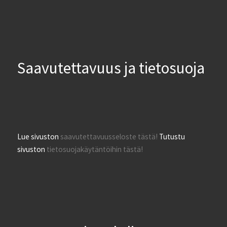
Saavutettavuus ja tietosuoja
Lue sivuston
saavutettavuusseloste tästä!
Tutustu
sivuston
tietosuojakäytäntöihin tästä!