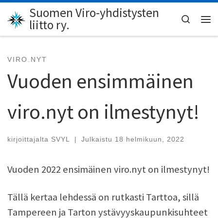
Suomen Viro-yhdistysten
Skip to content
Search
liitto ry.
Val
VIRO.NYT
Vuoden ensimmäinen
viro.nyt on ilmestynyt!
kirjoittajalta
SVYL
|
Julkaistu
18 helmikuun, 2022
Vuoden 2022 ensimäinen viro.nyt on ilmestynyt!
Tällä kertaa lehdessä on rutkasti Tarttoa, sillä
Tampereen ja Tarton ystävyyskaupunkisuhteet