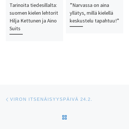
Tarinoita tiedesillalta:
”Narvassa on aina
suomen kielen lehtorit
yllätys, millä kielellä
Hilja Kettunen ja Aino
keskustelu tapahtuu!”
Suits
Artikkelien navigointi
Edellinen
VIRON ITSENÄISYYSPÄIVÄ 24.2.
ARTIKKELISIVULLE