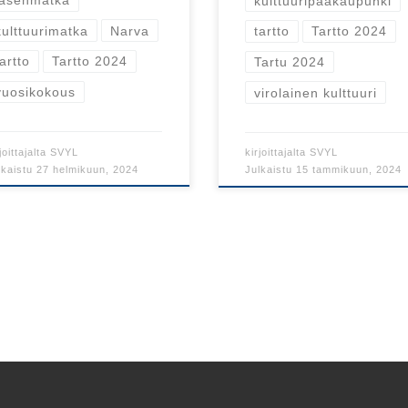
jäsenmatka
kulttuuripääkaupunki
kulttuurimatka
Narva
tartto
Tartto 2024
tartto
Tartto 2024
Tartu 2024
vuosikokous
virolainen kulttuuri
joittajalta
SVYL
kirjoittajalta
SVYL
lkaistu
27 helmikuun, 2024
Julkaistu
15 tammikuun, 2024