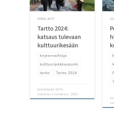
kesään!
Peip
VIRO.NYT
V
Tartto 2024:
P
katsaus tulevaan
h
kulttuurikesään
k
kirjeenvaihtaja
kulttuuripääkaupunki
tartto
Tartto 2024
kirjoittajalta
SVYL
Julkaistu
5 kesäkuun, 2024
kir
Ju