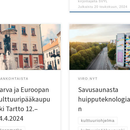
kirjoittajalta
SVYL
Julkaistu
20 toukokuun, 2024
 järjestää kulttuuri- ja
Kulttuuripääkaupunki Tarton y
sikokousmatkan Narvan
tuhannen tapahtuman vuosi
tta kulttuuripääkaupunki
alkaa 26. tammikuuta avajaisil
ttoon 12.–14.4.2024!
JANKOHTAISTA
VIRO.NYT
arva ja Euroopan
Savusaunasta
ulttuuripääkaupu
huipputeknologi
ki Tartto 12.–
n
4.4.2024
kulttuuriohjelma