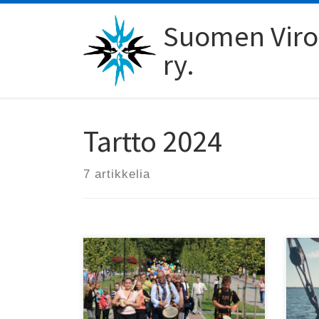
Skip to content
Suomen Viro-
ry.
Tartto 2024
7 artikkelia
Eur
viro.nytin Tarton-kirjeenvaihtaja
kul
poimi vinkkejä
vii
kulttuuripääkaupunkivuoden
vii