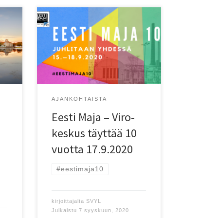
 ja
#eestimaja10
issa
ksen
AJANKOHTAISTA
Eesti Maja – Viro-
keskus täyttää 10
vuotta 17.9.2020
#eestimaja10
kirjoittajalta
SVYL
Julkaistu
7 syyskuun, 2020