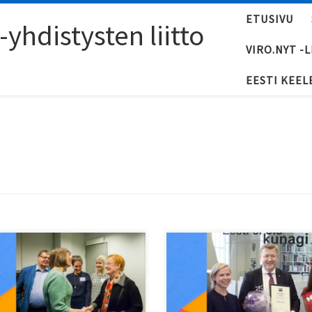
ETUSIVU
yhdistysten liitto
VIRO.NYT -
EESTI KEEL
ti Majan 10-vuotisjuhlan
viro.nyt haastatteli Valdar Lii
niaksi keräsimme kokoon
Enterprise Estonian (EAS)
a vuosien varrelta. Flickr-
Helsingin edustuston
umista löytyy kuvia Viro-
pitkäaikaista johtajaa.