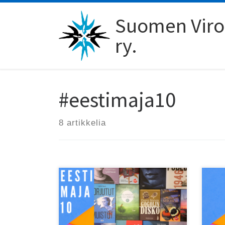
Skip to content
Suomen Viro-
ry.
#eestimaja10
8 artikkelia
Ees
Tutustu SVYL-Verkkopuodin
kun
suosituimpiin tuotteisiin ja Eesti
kuvi
Maja 10 -tarjouksiin!
alb