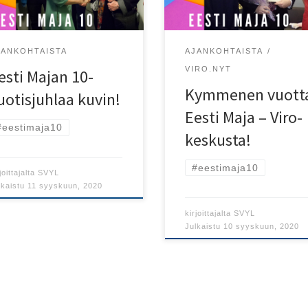
kuksen avajaisista näihin
#eestimaja10
iin asti.
JANKOHTAISTA
AJANKOHTAISTA
VIRO.NYT
esti Majan 10-
Kymmenen vuott
uotisjuhlaa kuvin!
Eesti Maja – Viro-
#eestimaja10
keskusta!
#eestimaja10
joittajalta
SVYL
lkaistu
11 syyskuun, 2020
kirjoittajalta
SVYL
Julkaistu
10 syyskuun, 2020