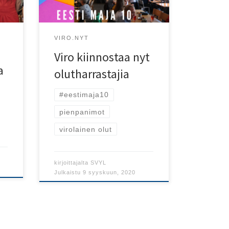
olutkauppoja.
VIRO.NYT
Viro kiinnostaa nyt
a
olutharrastajia
#eestimaja10
pienpanimot
virolainen olut
kirjoittajalta
SVYL
Julkaistu
9 syyskuun, 2020