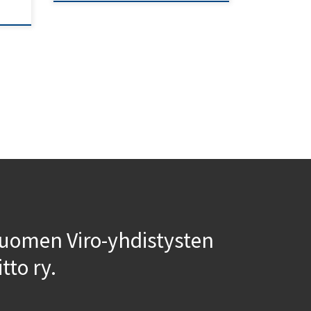
uomen Viro-yhdistysten
iitto ry.