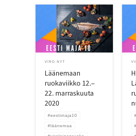
Vir
Kolmatta kertaa järjestettävä
tou
ruokaviikko nostaa esille
Lää
paikallisen ruuan.
maku
yht
kie
VIRO.NYT
V
Läänemaan
H
ruokaviikko 12.–
L
22. marraskuuta
r
2020
n
#eestimaja10
#läänemaa
#virolainenruoka