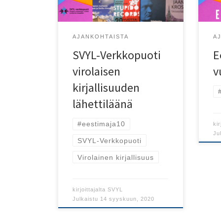
kes
päiv
AJANKOHTAISTA
A
SVYL-Verkkopuoti
E
virolaisen
v
kirjallisuuden
lähettiläänä
#eestimaja10
kir
Ju
SVYL-Verkkopuoti
Virolainen kirjallisuus
kirjoittajalta
SVYL
Julkaistu
14 syyskuun, 2020