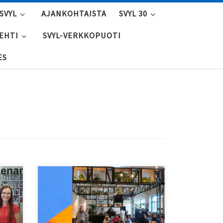
SVYL
AJANKOHTAISTA
SVYL 30
LEHTI
SVYL-VERKKOPUOTI
ES
veä,
Tallinnasta löytyy laadukkaitten
olutravintoloitten lisäksi myös
panimoravintoloita ja