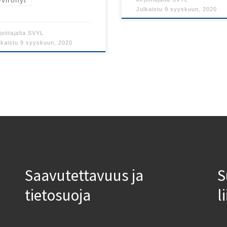
Julkaistu
9 syyskuun, 2020
joittajalta
SVYL
lkaistu
9 syyskuun, 2020
Saavutettavuus ja
S
tietosuoja
l