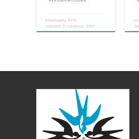
kirjoittajalta
SVYL
kir
Julkaistu
9 syyskuun, 2020
Ju