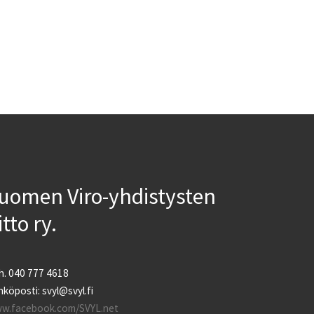
uomen Viro-yhdistysten
iitto ry.
h. 040 777 4618
köposti: svyl@svyl.fi
w.facebook.com/SVYL.net