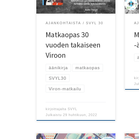
Viroon!
AJANKOHTAISTA
SVYL 30
A
Matkaopas 30
M
vuoden takaiseen
-
Viroon
äänikirja
matkaopas
SVYL30
kir
Ju
Viron-matkailu
kirjoittajalta
SVYL
Julkaistu
29 huhtikuun, 2022