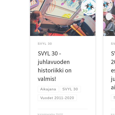
Tän
täy
Tutustu aikajanaan vuosilta
yhd
2011-2020!
alo
tek
alku
kat
SVYL 30
S
SVYL 30 -
S
juhlavuoden
2
historiikki on
e
valmis!
j
a
Aikajana
SVYL 30
Vuodet 2011-2020
kir
kirjoittajalta
SVYL