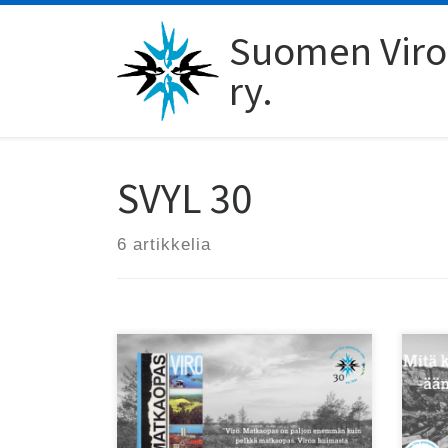
Skip to content
Suomen Viro-
ry.
SVYL 30
6 artikkelia
Suomen Viro-yhdistysten liiton
Suo
uusin äänikirja vie kuulijansa
julk
matkalle 30 vuoden takaiseen
ääni