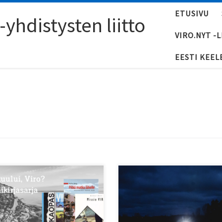
ETUSIVU
yhdistysten liitto
VIRO.NYT -
EESTI KEEL
men Viro-yhdistysten liitto
Vuoden viimeinen viro.nyt-leh
aisi upean Viro-
on täynnä mielenkiintoisia
kirjasarjaa!
artikkeleita!