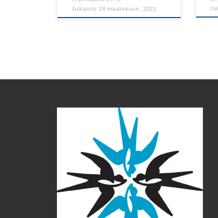
Ju
Julkaistu
24 maaliskuun, 2021