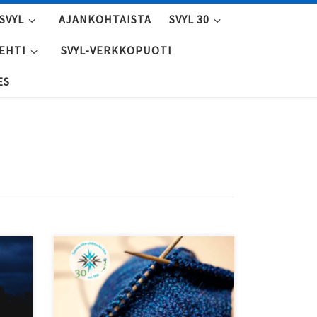
SVYL
AJANKOHTAISTA
SVYL 30
LEHTI
SVYL-VERKKOPUOTI
ES
Viro ja SVYL 30 -käsityötalkoot:
ti
Neulotaan sinimustavalkoiset
villasukat Viro-seurojen
paikkakunnilla 20.8. syntyville