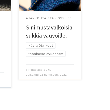
vauvoille!
AJANKOHTAISTA
SVYL 30
n
Sinimustavalkoisia
sukkia vauvoille!
käsityötalkoot
taasiseseisvuspäev
kirjoittajalta
SVYL
Julkaistu
22 huhtikuun, 2021
1