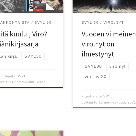
JANKOHTAISTA
SVYL 30
SVYL 30
VIRO.NYT
itä kuului, Viro?
Vuoden viimeine
äänikirjasarja
viro.nyt on
ilmestynyt
äänikirja
SVYL30
SVYL30
viro.nyt
viro.nyt20
joittajalta
SVYL
lkaistu
6 tammikuun, 2022
kirjoittajalta
SVYL
Julkaistu
12 marraskuun, 202