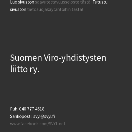
Lue sivuston
saavutettavuusseloste tästä!
Tutustu
sivuston
tietosuojakäytäntöihin tästä!
Suomen Viro-yhdistysten
liitto ry.
Puh. 040 777 4618
Sähköposti: svyl@svyl.fi
www.facebook.com/SVYL.net