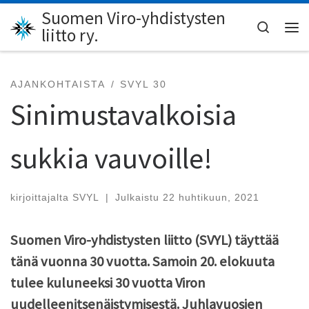
Suomen Viro-yhdistysten
Skip to content
Search
liitto ry.
Val
AJANKOHTAISTA
SVYL 30
Sinimustavalkoisia
sukkia vauvoille!
kirjoittajalta
SVYL
|
Julkaistu
22 huhtikuun, 2021
Suomen Viro-yhdistysten liitto (SVYL) täyttää
tänä vuonna 30 vuotta. Samoin 20. elokuuta
tulee kuluneeksi 30 vuotta Viron
uudelleenitsenäistymisestä. Juhlavuosien