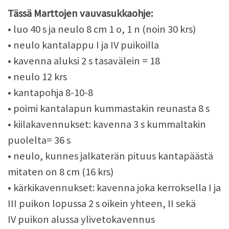
Tässä Marttojen vauvasukkaohje:
• luo 40 s ja neulo 8 cm 1 o, 1 n (noin 30 krs)
• neulo kantalappu I ja IV puikoilla
• kavenna aluksi 2 s tasavälein = 18
• neulo 12 krs
• kantapohja 8-10-8
• poimi kantalapun kummastakin reunasta 8 s
• kiilakavennukset: kavenna 3 s kummaltakin
puolelta= 36 s
• neulo, kunnes jalkaterän pituus kantapäästä
mitaten on 8 cm (16 krs)
• kärkikavennukset: kavenna joka kerroksella I ja
III puikon lopussa 2 s oikein yhteen, II sekä
IV puikon alussa ylivetokavennus