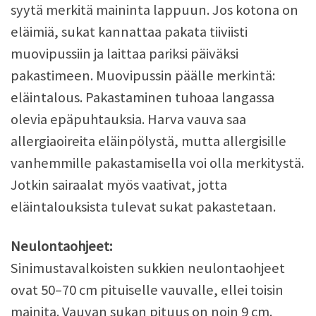
syytä merkitä maininta lappuun. Jos kotona on
eläimiä, sukat kannattaa pakata tiiviisti
muovipussiin ja laittaa pariksi päiväksi
pakastimeen. Muovipussin päälle merkintä:
eläintalous. Pakastaminen tuhoaa langassa
olevia epäpuhtauksia. Harva vauva saa
allergiaoireita eläinpölystä, mutta allergisille
vanhemmille pakastamisella voi olla merkitystä.
Jotkin sairaalat myös vaativat, jotta
eläintalouksista tulevat sukat pakastetaan.
Neulontaohjeet:
Sinimustavalkoisten sukkien neulontaohjeet
ovat 50–70 cm pituiselle vauvalle, ellei toisin
mainita. Vauvan sukan pituus on noin 9 cm.