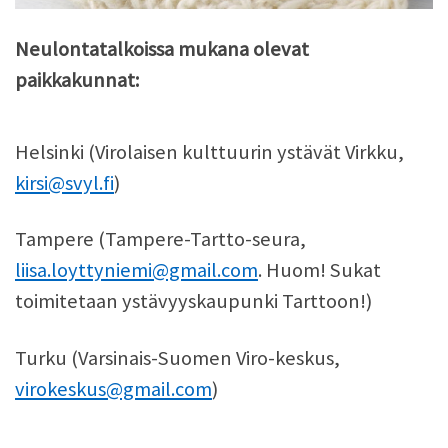
Neulontatalkoissa mukana olevat
paikkakunnat:
Helsinki (Virolaisen kulttuurin ystävät Virkku,
kirsi@svyl.fi
)
Tampere (Tampere-Tartto-seura,
liisa.loyttyniemi@gmail.com
. Huom! Sukat
toimitetaan ystävyyskaupunki Tarttoon!)
Turku (Varsinais-Suomen Viro-keskus,
virokeskus@gmail.com
)