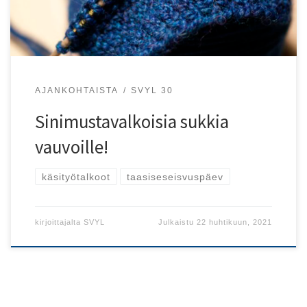
AJANKOHTAISTA
SVYL 30
Sinimustavalkoisia sukkia
vauvoille!
käsityötalkoot
taasiseseisvuspäev
kirjoittajalta
SVYL
Julkaistu
22 huhtikuun, 2021