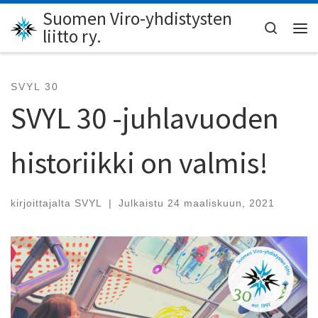
Suomen Viro-yhdistysten
Skip to content
Search
liitto ry.
Val
SVYL 30
SVYL 30 -juhlavuoden
historiikki on valmis!
kirjoittajalta
SVYL
|
Julkaistu
24 maaliskuun, 2021