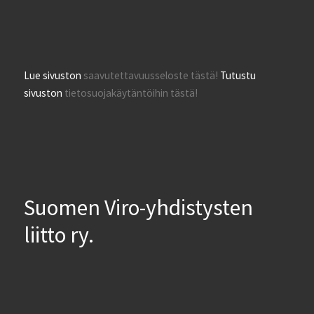
Lue sivuston
saavutettavuusseloste tästä!
Tutustu
sivuston
tietosuojakäytäntöihin tästä!
Suomen Viro-yhdistysten
liitto ry.