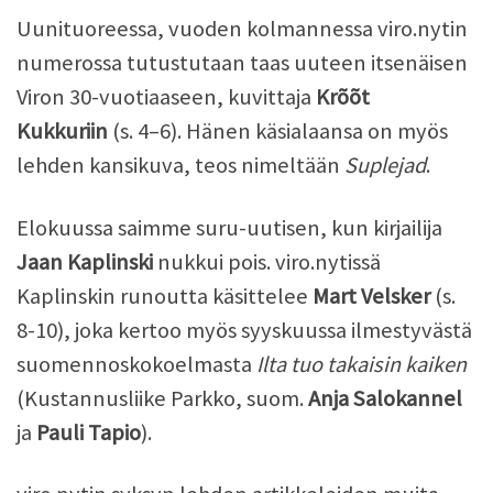
Uunituoreessa, vuoden kolmannessa viro.nytin
numerossa tutustutaan taas uuteen itsenäisen
Viron 30-vuotiaaseen, kuvittaja
Krõõt
Kukkuriin
(s. 4–6). Hänen käsialaansa on myös
lehden kansikuva, teos nimeltään
Suplejad
.
Elokuussa saimme suru-uutisen, kun kirjailija
Jaan Kaplinski
nukkui pois. viro.nytissä
Kaplinskin runoutta käsittelee
Mart Velsker
(s.
8-10), joka kertoo myös syyskuussa ilmestyvästä
suomennoskokoelmasta
Ilta tuo takaisin kaiken
(Kustannusliike Parkko, suom.
Anja Salokannel
ja
Pauli Tapio
).