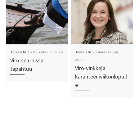
Julkaistu
16 toukokuun, 2023
Julkaistu
20 maaliskuun,
Viro-seuroissa
2020
Viro-vinkkejä
tapahtuu
karanteeniviikonlopull
e