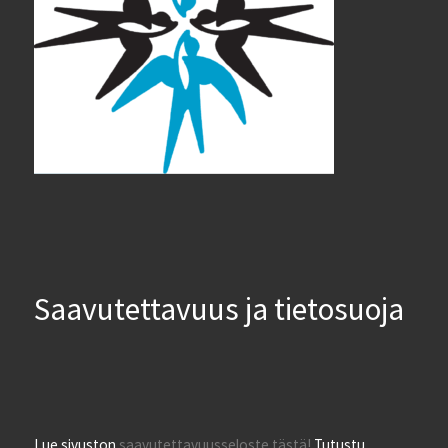
Saavutettavuus ja tietosuoja
Lue sivuston
saavutettavuusseloste tästä!
Tutustu