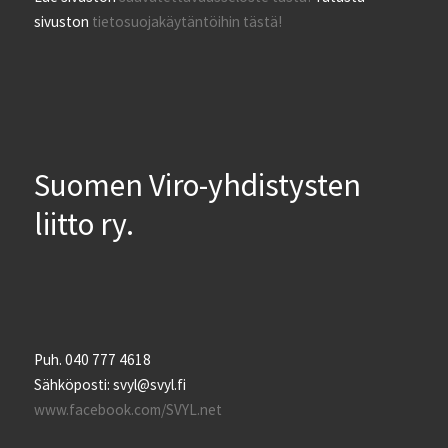
sivuston
tietosuojakäytäntöihin tästä!
Suomen Viro-yhdistysten
liitto ry.
Puh. 040 777 4618
Sähköposti: svyl@svyl.fi
www.facebook.com/SVYL.net