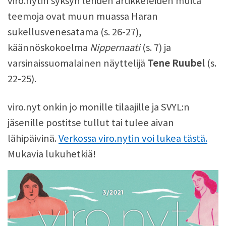
viro.nytin syksyn lehden artikkeleiden muita
teemoja ovat muun muassa Haran
sukellusvenesatama (s. 26-27),
käännöskokoelma
Nippernaati
(s. 7) ja
varsinaissuomalainen näyttelijä
Tene Ruubel
(s.
22-25).
viro.nyt onkin jo monille tilaajille ja SVYL:n
jäsenille postitse tullut tai tulee aivan
lähipäivinä.
Verkossa viro.nytin voi lukea tästä.
Mukavia lukuhetkiä!