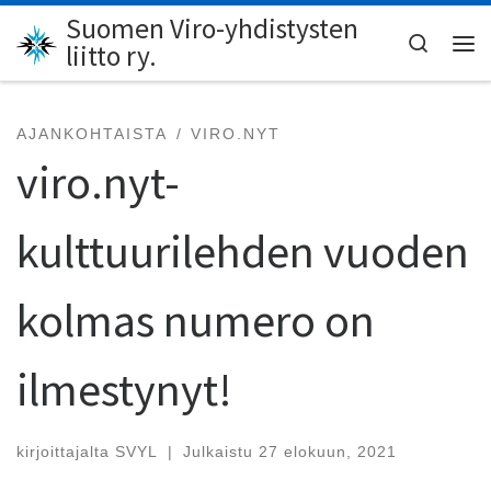
Suomen Viro-yhdistysten
Skip to content
Search
liitto ry.
Val
AJANKOHTAISTA
VIRO.NYT
viro.nyt-
kulttuurilehden vuoden
kolmas numero on
ilmestynyt!
kirjoittajalta
SVYL
|
Julkaistu
27 elokuun, 2021