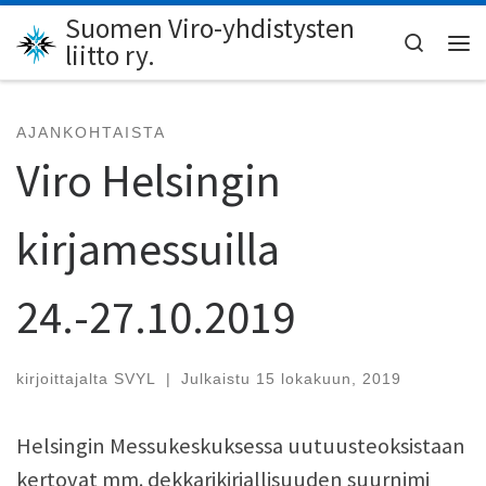
Suomen Viro-yhdistysten
Skip to content
Search
liitto ry.
Val
AJANKOHTAISTA
Viro Helsingin
kirjamessuilla
24.-27.10.2019
kirjoittajalta
SVYL
|
Julkaistu
15 lokakuun, 2019
Helsingin Messukeskuksessa uutuusteoksistaan
kertovat mm. dekkarikirjallisuuden suurnimi