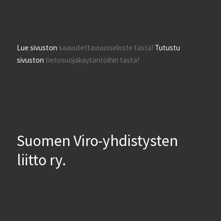
Lue sivuston
saavutettavuusseloste tästä!
Tutustu
sivuston
tietosuojakäytäntöihin tästä!
Suomen Viro-yhdistysten
liitto ry.