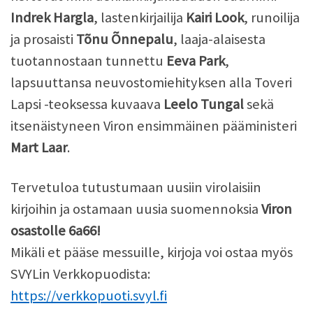
Indrek Hargla
, lastenkirjailija
Kairi Look
, runoilija
ja prosaisti
Tõnu Õnnepalu
, laaja-alaisesta
tuotannostaan tunnettu
Eeva Park
,
lapsuuttansa neuvostomiehityksen alla Toveri
Lapsi -teoksessa kuvaava
Leelo Tungal
sekä
itsenäistyneen Viron ensimmäinen pääministeri
Mart Laar
.
Tervetuloa tutustumaan uusiin virolaisiin
kirjoihin ja ostamaan uusia suomennoksia
Viron
osastolle 6a66!
Mikäli et pääse messuille, kirjoja voi ostaa myös
SVYLin Verkkopuodista:
https://verkkopuoti.svyl.fi