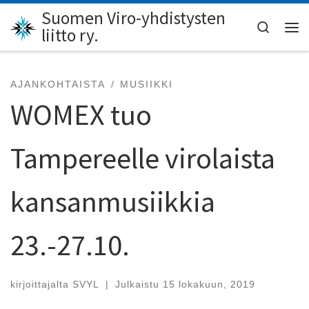
Suomen Viro-yhdistysten
Skip to content
Search
liitto ry.
Val
AJANKOHTAISTA
MUSIIKKI
WOMEX tuo
Tampereelle virolaista
kansanmusiikkia
23.-27.10.
kirjoittajalta
SVYL
|
Julkaistu
15 lokakuun, 2019