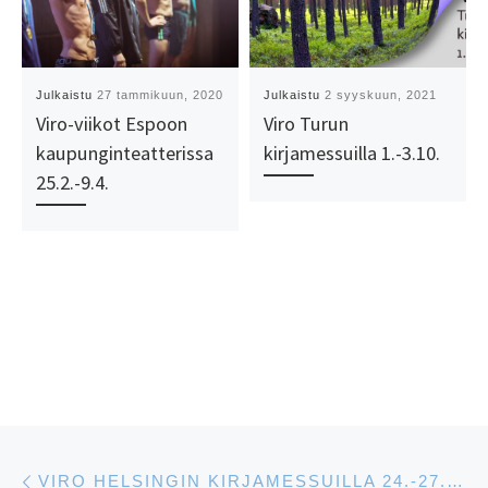
Julkaistu
27 tammikuun, 2020
Julkaistu
2 syyskuun, 2021
Viro-viikot Espoon
Viro Turun
kaupunginteatterissa
kirjamessuilla 1.-3.10.
25.2.-9.4.
Artikkelien navigointi
Edellinen
VIRO HELSINGIN KIRJAMESSUILLA 24.-27.10.2019