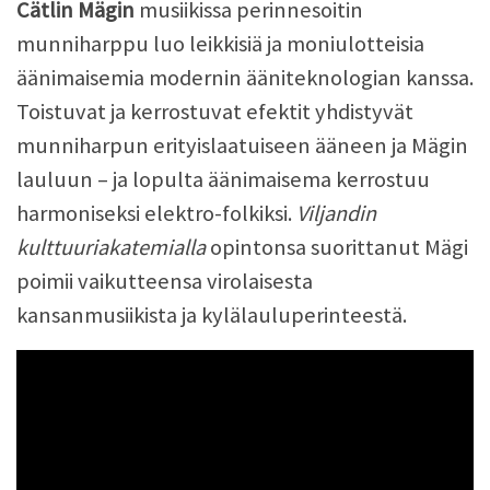
Cätlin Mägin
musiikissa perinnesoitin
munniharppu luo leikkisiä ja moniulotteisia
äänimaisemia modernin ääniteknologian kanssa.
Toistuvat ja kerrostuvat efektit yhdistyvät
munniharpun erityislaatuiseen ääneen ja Mägin
lauluun – ja lopulta äänimaisema kerrostuu
harmoniseksi elektro-folkiksi.
Viljandin
kulttuuriakatemialla
opintonsa suorittanut Mägi
poimii vaikutteensa virolaisesta
kansanmusiikista ja kylälauluperinteestä.