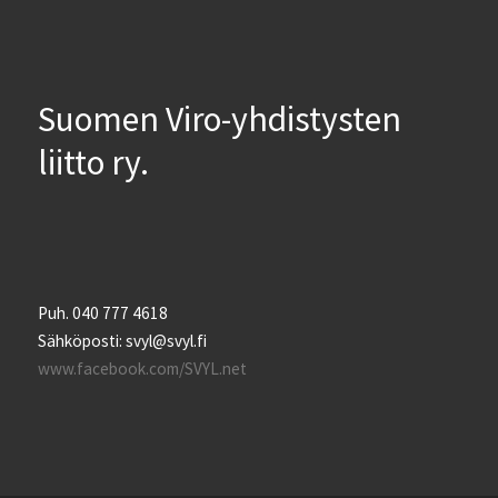
Suomen Viro-yhdistysten
liitto ry.
Puh. 040 777 4618
Sähköposti: svyl@svyl.fi
www.facebook.com/SVYL.net