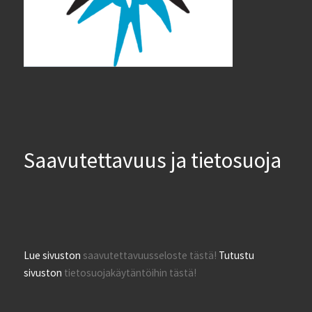
Saavutettavuus ja tietosuoja
Lue sivuston
saavutettavuusseloste tästä!
Tutustu
sivuston
tietosuojakäytäntöihin tästä!