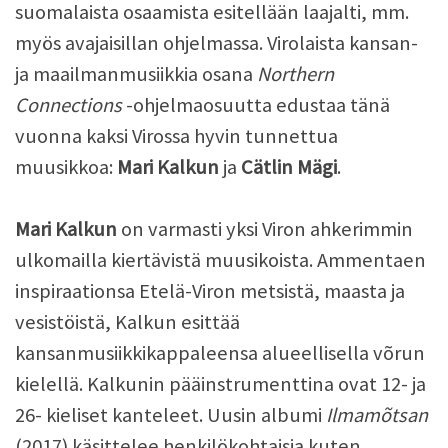
suomalaista osaamista esitellään laajalti, mm.
myös avajaisillan ohjelmassa. Virolaista kansan-
ja maailmanmusiikkia osana
Northern
Connections
-ohjelmaosuutta edustaa tänä
vuonna kaksi Virossa hyvin tunnettua
muusikkoa:
Mari Kalkun
ja
Cätlin Mägi
.
Mari Kalkun
on varmasti yksi Viron ahkerimmin
ulkomailla kiertävistä muusikoista. Ammentaen
inspiraationsa Etelä-Viron metsistä, maasta ja
vesistöistä, Kalkun esittää
kansanmusiikkikappaleensa alueellisella võrun
kielellä. Kalkunin pääinstrumenttina ovat 12- ja
26- kieliset kanteleet. Uusin albumi
Ilmamõtsan
(2017) käsittelee henkilökohtaisia kuten