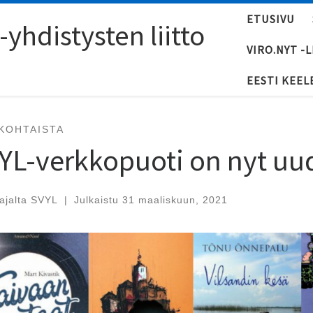
ETUSIVU
yhdistysten liitto
VIRO.NYT -
EESTI KEEL
KOHTAISTA
YL-verkkopuoti on nyt uu
tajalta
SVYL
|
Julkaistu
31 maaliskuun, 2021