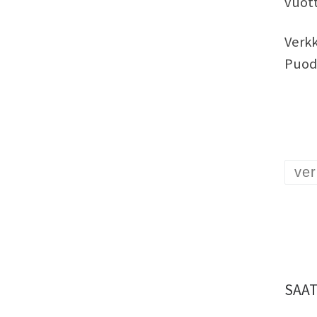
vuott
Verkk
Puod
ver
SAAT