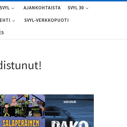
SVYL
AJANKOHTAISTA
SVYL 30
LEHTI
SVYL-VERKKOPUOTI
ES
distunut!