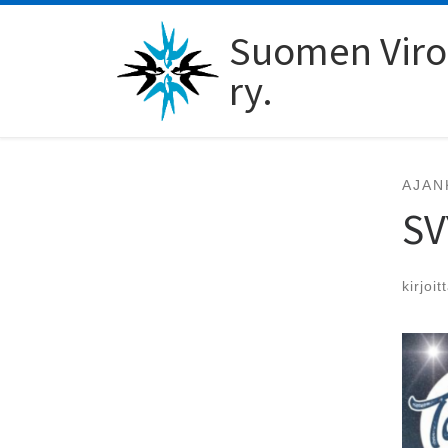
Skip to content
Suomen Viro-
ry.
AJAN
SV
kirjoit