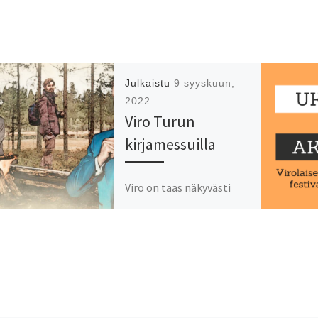
Julkaistu
9 syyskuun,
2022
Viro Turun
kirjamessuilla
Viro on taas näkyvästi
sekä Turun kirjamessujen
ohjelmassa että
messujen A-hallin
osastolla!