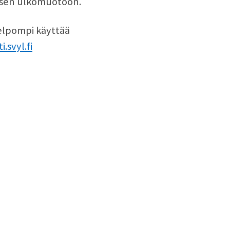
yksen ulkomuotoon.
helpompi käyttää
.svyl.fi