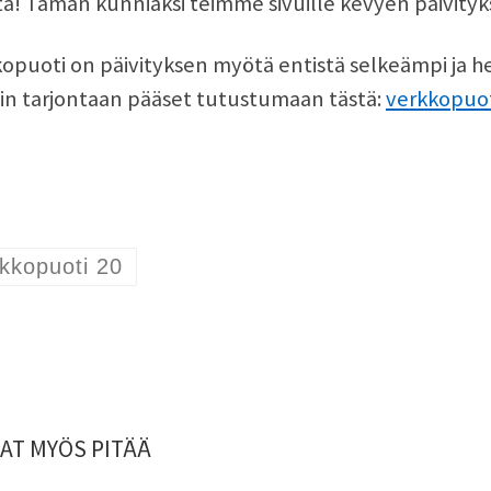
a! Tämän kunniaksi teimme sivuille kevyen päivit
opuoti on päivityksen myötä entistä selkeämpi ja 
in tarjontaan pääset tutustumaan tästä:
verkkopuoti
kkopuoti 20
AT MYÖS PITÄÄ