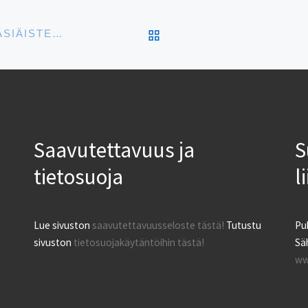
ARTIKKELISIVULLE
LIHAVÕTTEMÕLGUTUS – GRETE AHTOLAN PÄÄSIÄISTERVEHDYS
Saavutettavuus ja
S
tietosuoja
l
Lue sivuston
saavutettavuusseloste tästä!
Tutustu
Pu
sivuston
tietosuojakäytäntöihin tästä!
Säh
ww