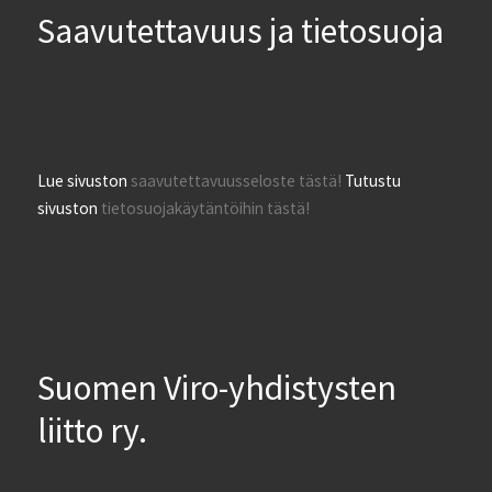
Saavutettavuus ja tietosuoja
Lue sivuston
saavutettavuusseloste tästä!
Tutustu
sivuston
tietosuojakäytäntöihin tästä!
Suomen Viro-yhdistysten
liitto ry.