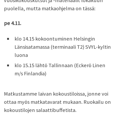
vuosikokouskutsut ja -materiaalit lokakuun
puolella, mutta matkaohjelma on tässä:
pe 4.11.
klo 14.15 kokoontuminen Helsingin
Länsisatamassa (terminaali T2) SVYL-kyltin
luona
klo 15.15 lähtö Tallinnaan (Eckerö Linen
m/s Finlandia)
Matkustamme laivan kokoustiloissa, jonne voi
ottaa myös matkatavarat mukaan. Ruokailu on
kokoustilojen salaattibuffetista.