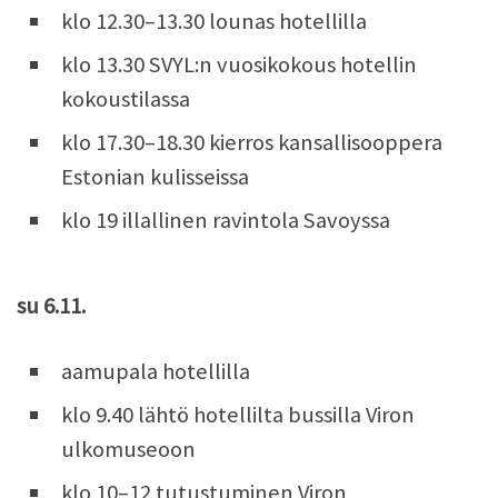
klo 12.30–13.30 lounas hotellilla
klo 13.30 SVYL:n vuosikokous hotellin
kokoustilassa
klo 17.30–18.30 kierros kansallisooppera
Estonian kulisseissa
klo 19 illallinen ravintola Savoyssa
su 6.11.
aamupala hotellilla
klo 9.40 lähtö hotellilta bussilla Viron
ulkomuseoon
klo 10–12 tutustuminen Viron