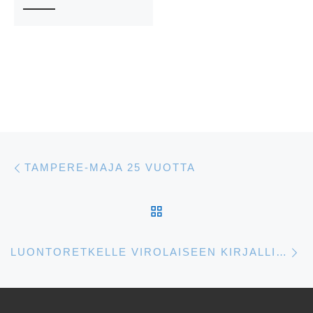
Artikkelien navigointi
Edellinen
TAMPERE-MAJA 25 VUOTTA
ARTIKKELISIVULLE
S
LUONTORETKELLE VIROLAISEEN KIRJALLISUUTEEN