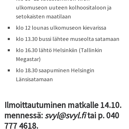
ulkomuseon uuteen kolhoositaloon ja
setokaisten maatilaan
klo 12 lounas ulkomuseon kievarissa
klo 13.30 bussi lähtee museolta satamaan
klo 16.30 lähtö Helsinkiin (Tallinkin
Megastar)
klo 18.30 saapuminen Helsingin
Länsisatamaan
Ilmoittautuminen matkalle 14.10.
mennessä:
svyl@svyl.fi
tai p. 040
777 4618.