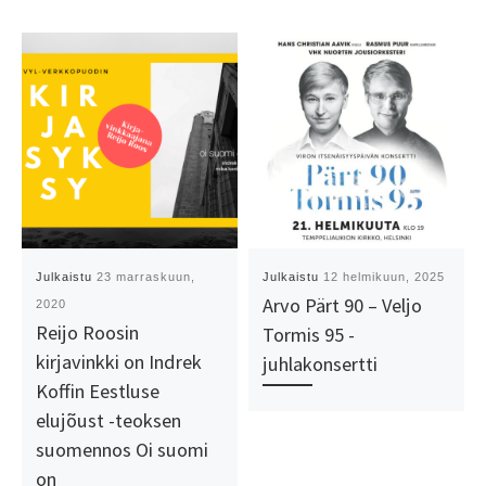
Julkaistu
23 marraskuun,
Julkaistu
12 helmikuun, 2025
Arvo Pärt 90 – Veljo
2020
Reijo Roosin
Tormis 95 -
kirjavinkki on Indrek
juhlakonsertti
Koffin Eestluse
elujõust -teoksen
suomennos Oi suomi
on