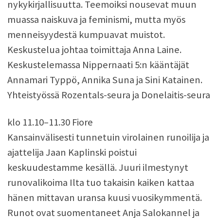
nykykirjallisuutta. Teemoiksi nousevat muun
muassa naiskuva ja feminismi, mutta myös
menneisyydestä kumpuavat muistot.
Keskustelua johtaa toimittaja Anna Laine.
Keskustelemassa Nippernaati 5:n kääntäjät
Annamari Typpö, Annika Suna ja Sini Katainen.
Yhteistyössä Rozentals-seura ja Donelaitis-seura
klo 11.10–11.30 Fiore
Kansainvälisesti tunnetuin virolainen runoilija ja
ajattelija Jaan Kaplinski poistui
keskuudestamme kesällä. Juuri ilmestynyt
runovalikoima Ilta tuo takaisin kaiken kattaa
hänen mittavan uransa kuusi vuosikymmentä.
Runot ovat suomentaneet Anja Salokannel ja