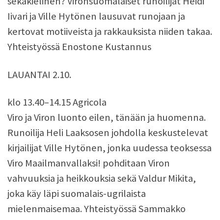
sekakielinen? Vironsuomalaiset runoilijat Heidi
Iivari ja Ville Hytönen lausuvat runojaan ja
kertovat motiiveista ja rakkauksista niiden takaa.
Yhteistyössä Enostone Kustannus
LAUANTAI 2.10.
klo 13.40–14.15 Agricola
Viro ja Viron luonto eilen, tänään ja huomenna.
Runoilija Heli Laaksosen johdolla keskustelevat
kirjailijat Ville Hytönen, jonka uudessa teoksessa
Viro Maailmanvallaksi! pohditaan Viron
vahvuuksia ja heikkouksia sekä Valdur Mikita,
joka käy läpi suomalais-ugrilaista
mielenmaisemaa. Yhteistyössä Sammakko