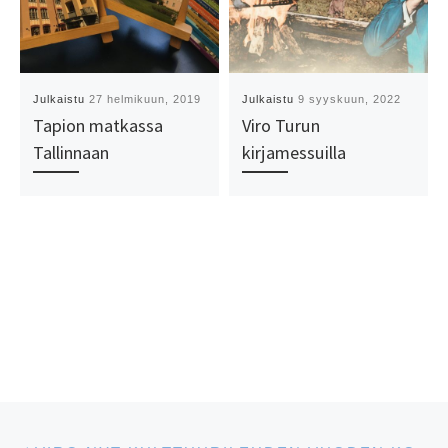
Julkaistu
27 helmikuun, 2019
Julkaistu
9 syyskuun, 2022
Tapion matkassa
Viro Turun
Tallinnaan
kirjamessuilla
Artikkelien navigointi
Edellinen