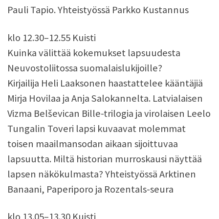
Pauli Tapio. Yhteistyössä Parkko Kustannus
klo 12.30–12.55 Kuisti
Kuinka välittää kokemukset lapsuudesta
Neuvostoliitossa suomalaislukijoille?
Kirjailija Heli Laaksonen haastattelee kääntäjiä
Mirja Hovilaa ja Anja Salokannelta. Latvialaisen
Vizma Belševican Bille-trilogia ja virolaisen Leelo
Tungalin Toveri lapsi kuvaavat molemmat
toisen maailmansodan aikaan sijoittuvaa
lapsuutta. Miltä historian murroskausi näyttää
lapsen näkökulmasta? Yhteistyössä Arktinen
Banaani, Paperiporo ja Rozentals-seura
klo 13.05–13.30 Kuisti