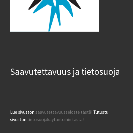
Saavutettavuus ja tietosuoja
Lue sivuston
saavutettavuusseloste tästä!
Tutustu
sivuston
tietosuojakäytäntöihin tästä!