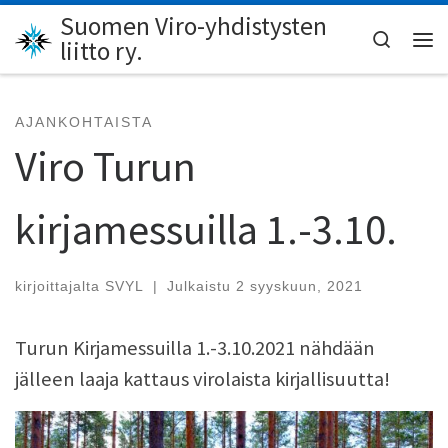
Suomen Viro-yhdistysten
Skip to content
Search
liitto ry.
Val
AJANKOHTAISTA
Viro Turun
kirjamessuilla 1.-3.10.
kirjoittajalta
SVYL
|
Julkaistu
2 syyskuun, 2021
Turun Kirjamessuilla 1.-3.10.2021 nähdään
jälleen laaja kattaus virolaista kirjallisuutta!