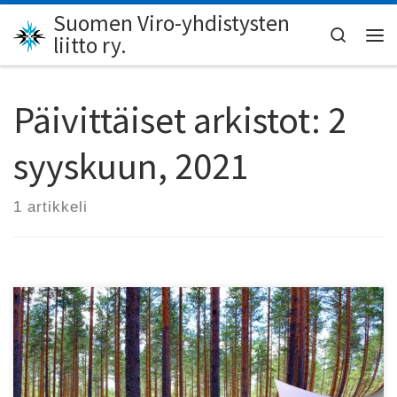
Suomen Viro-yhdistysten
Skip to content
Search
liitto ry.
Val
Päivittäiset arkistot:
2
syyskuun, 2021
1 artikkeli
Turun Kirjamessuilla nähdään jälleen laaja kattaus