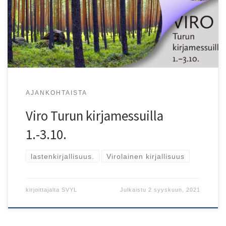
virolaista kirjallisuutta!
AJANKOHTAISTA
Viro Turun kirjamessuilla
1.-3.10.
lastenkirjallisuus.
Virolainen kirjallisuus
kirjoittajalta
SVYL
Julkaistu
2 syyskuun, 2021