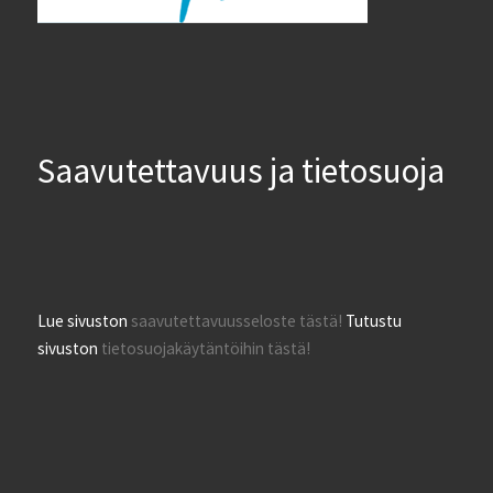
Saavutettavuus ja tietosuoja
Lue sivuston
saavutettavuusseloste tästä!
Tutustu
sivuston
tietosuojakäytäntöihin tästä!