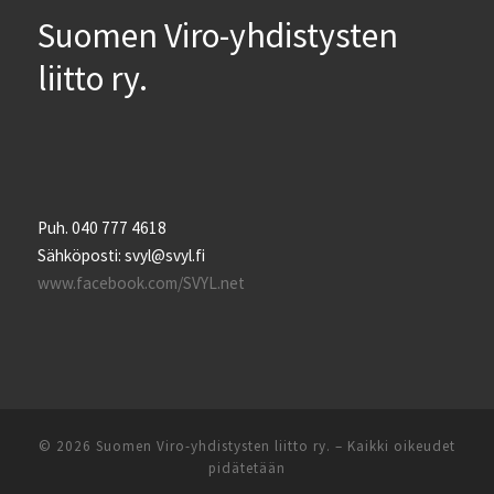
Suomen Viro-yhdistysten
liitto ry.
Puh. 040 777 4618
Sähköposti: svyl@svyl.fi
www.facebook.com/SVYL.net
© 2026
Suomen Viro-yhdistysten liitto ry.
– Kaikki oikeudet
pidätetään