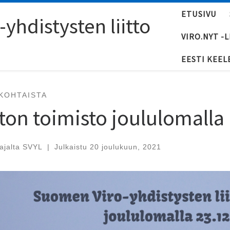
ETUSIVU
yhdistysten liitto
VIRO.NYT -
EESTI KEEL
KOHTAISTA
iton toimisto joululomalla
tajalta
SVYL
|
Julkaistu
20 joulukuun, 2021