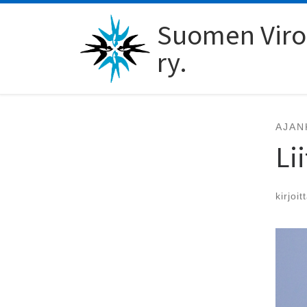
Skip to content
Suomen Viro-
ry.
AJAN
Li
kirjoit