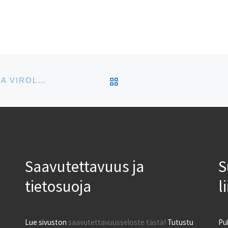
ARTIKKELISIVULLE
TAITOLUISTELIJA EVA-LOTTA KIIBUS ARVOSTAA VIROLAISTEN AHKERUUTTA
Saavutettavuus ja
S
tietosuoja
l
Lue sivuston
saavutettavuusseloste tästä!
Tutustu
Pu