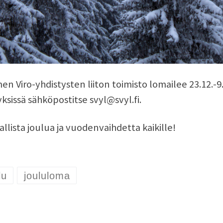
n Viro-yhdistysten liiton toimisto lomailee 23.12.-9.1. 
ksissä sähköpostitse svyl@svyl.fi.
llista joulua ja vuodenvaihdetta kaikille!
lu
joululoma