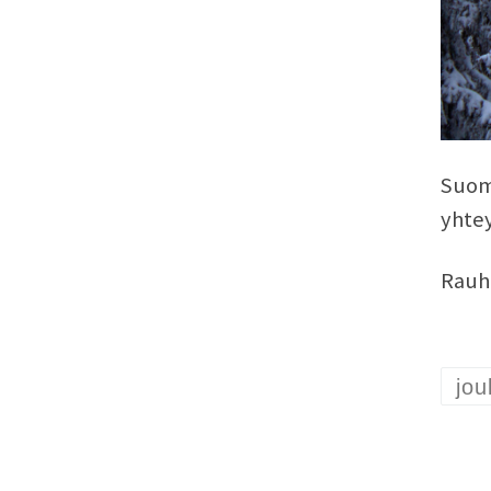
Suome
yhtey
Rauha
jou