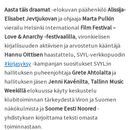
Aasta täis draamat
-elokuvan päähenkilö
Alissija-
Elisabet Jevtjukovan
ja ohjaaja
Marta Pulkin
vierailu Helsinki International
Film Festival –
Love & Anarchy -festivaalilla
, vironkielisen
kirjallisuuden aktiivisen ja arvostetun kääntäjä
Hannu Oittisen
haastattelu, SVYL-verkkopuodin
#kirjasyksy
-kampanjan suositukset SVYL:in
hallituksen puheenjohtaja
Grete Ahtolalta
ja
hallituksen jäsen
Jenni Kavénilta
,
Tallinn Music
Weekillä
elokuussa käyty keskustelu
klubitoiminnan tärkeydestä Viron ja Suomen
näkökulmista ja
Soome Eesti Noored
-
yhdistyksen kirjoittama teksti omasta
toiminnastaan.