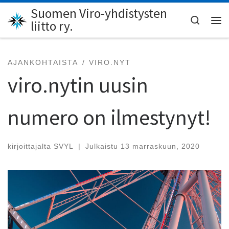
Suomen Viro-yhdistysten
Skip to content
Search
liitto ry.
Val
AJANKOHTAISTA
VIRO.NYT
viro.nytin uusin
numero on ilmestynyt!
kirjoittajalta
SVYL
|
Julkaistu
13 marraskuun, 2020