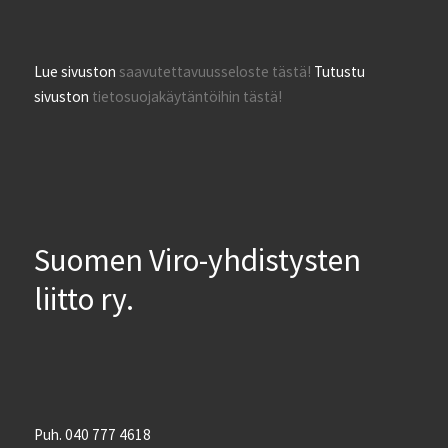
Lue sivuston
saavutettavuusseloste tästä!
Tutustu
sivuston
tietosuojakäytäntöihin tästä!
Suomen Viro-yhdistysten
liitto ry.
Puh. 040 777 4618