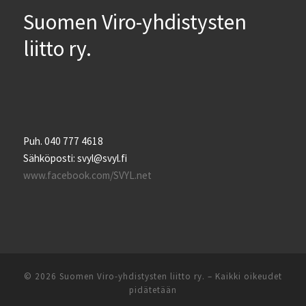
Suomen Viro-yhdistysten
liitto ry.
Puh. 040 777 4618
Sähköposti: svyl@svyl.fi
www.facebook.com/SVYL.net
© 2026
Suomen Viro-yhdistysten liitto ry.
– Kaikki oikeudet
pidätetään