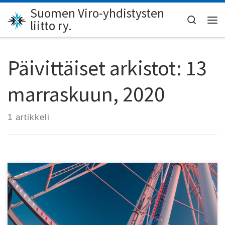
Suomen Viro-yhdistysten
Skip to content
Search
liitto ry.
Val
Päivittäiset arkistot:
13
marraskuun, 2020
1 artikkeli
Kulttuurilehti viro.nytin vuoden neljäs ja viimeinen numero