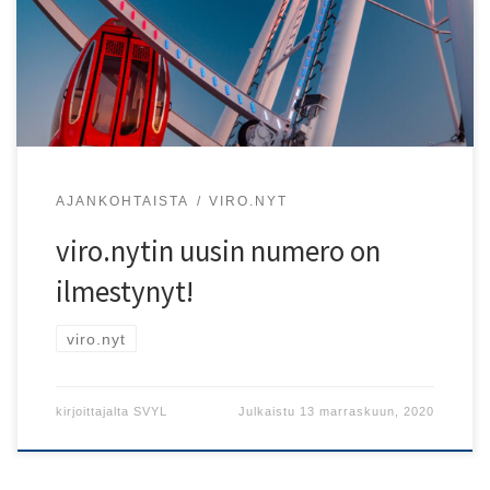
on ilmestynyt tänään!
AJANKOHTAISTA
VIRO.NYT
viro.nytin uusin numero on
ilmestynyt!
viro.nyt
kirjoittajalta
SVYL
Julkaistu
13 marraskuun, 2020