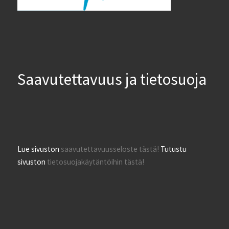
Saavutettavuus ja tietosuoja
Lue sivuston
saavutettavuusseloste tästä!
Tutustu
sivuston
tietosuojakäytäntöihin tästä!