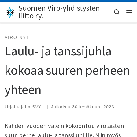
Suomen Viro-yhdistysten
Skip to content
Search
liitto ry.
Val
VIRO.NYT
Laulu- ja tanssijuhla
kokoaa suuren perheen
yhteen
kirjoittajalta
SVYL
|
Julkaistu
30 kesäkuun, 2023
Kahden vuoden välein kokoontuu virolaisten
suuri perhe laulu- ja tanssijuhlille. Niin myös