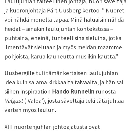
Laulujuhlan taiteellinen johtaja, nuori säveltäjä
ja kuoronjohtaja Pärt Uusberg kertoo: ” Nuoret
voi nähdä monella tapaa. Minä haluaisin nähdä
heidät – ainakin laulujuhlan kontekstissa –
puhtaina, eheinä, tunteellisina sieluina, jotka
ilmentävät sieluaan ja myös meidän maamme
pohjoista, karua kauneutta musiikin kautta.”
Uusbergille tuli tämänkertaisen laulujuhlan
idea kuin salama kirkkaalta taivaalta, ja hän sai
siihen inspiraation
Hando Runnelin
runosta
Valgust
(’Valoa’), josta säveltäjä teki tätä juhlaa
varten myös laulun.
XIII nuortenjuhlan johtoajatusta ovat