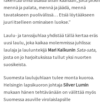
rakentaa omia sisäisiä sillan kaariaan, joita pitkin
mennä ja palata, mennä ja jäädä, mennä
tavatakseen puolivälissä… Etsiä löytääkseen
juuri itselleen ominaisen luokse.”
Laulu- ja tanssijuhlaa yhdistää tällä kertaa eräs
uusi laulu, joka kaikaa molemmissa juhlissa:
laulaja ja lauluntekijä
Mari Kalkunin
Sata-sata
,
josta on jo harjoituksissa tullut yksi nuorten
suosikeista.
Suomesta laulujuhlaan tulee monta kuoroa.
Helsingin lapsikuoron johtaja
Silver Lumin
mukaan hänen tehtävänään on välittää myös
Suomessa asuville virolaislapsille