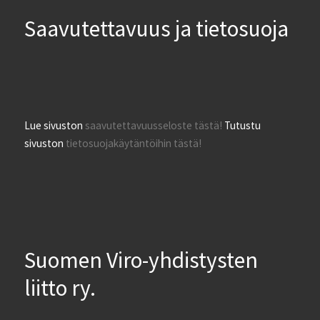
Saavutettavuus ja tietosuoja
Lue sivuston
saavutettavuusseloste tästä!
Tutustu
sivuston
tietosuojakäytäntöihin tästä!
Suomen Viro-yhdistysten
liitto ry.