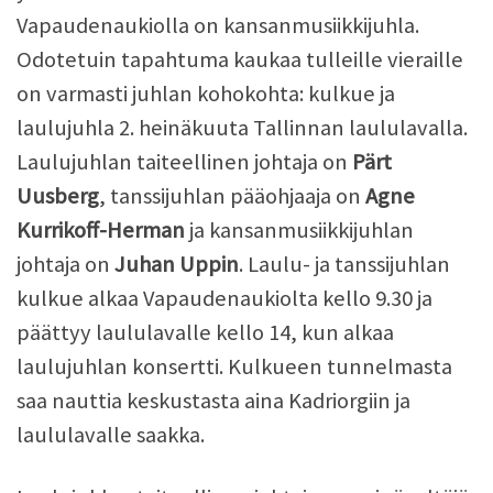
Vapaudenaukiolla on kansanmusiikkijuhla.
Odotetuin tapahtuma kaukaa tulleille vieraille
on varmasti juhlan kohokohta: kulkue ja
laulujuhla 2. heinäkuuta Tallinnan laululavalla.
Laulujuhlan taiteellinen johtaja on
Pärt
Uusberg
, tanssijuhlan pääohjaaja on
Agne
Kurrikoff-Herman
ja kansanmusiikkijuhlan
johtaja on
Juhan Uppin
. Laulu- ja tanssijuhlan
kulkue alkaa Vapaudenaukiolta kello 9.30 ja
päättyy laululavalle kello 14, kun alkaa
laulujuhlan konsertti. Kulkueen tunnelmasta
saa nauttia keskustasta aina Kadriorgiin ja
laululavalle saakka.