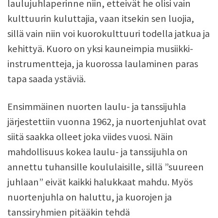
laulujuhlaperinne niin, etteivät he olisi vain
kulttuurin kuluttajia, vaan itsekin sen luojia,
sillä vain niin voi kuorokulttuuri todella jatkua ja
kehittyä. Kuoro on yksi kauneimpia musiikki-
instrumentteja, ja kuorossa laulaminen paras
tapa saada ystäviä.
Ensimmäinen nuorten laulu- ja tanssijuhla
järjestettiin vuonna 1962, ja nuortenjuhlat ovat
siitä saakka olleet joka viides vuosi. Näin
mahdollisuus kokea laulu- ja tanssijuhla on
annettu tuhansille koululaisille, sillä ”suureen
juhlaan” eivät kaikki halukkaat mahdu. Myös
nuortenjuhla on haluttu, ja kuorojen ja
tanssiryhmien pitääkin tehdä