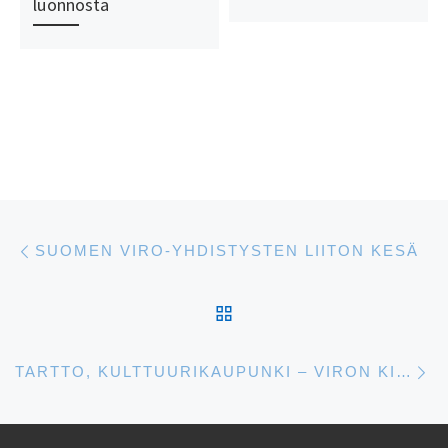
luonnosta
Artikkelien navigointi
Edellinen
SUOMEN VIRO-YHDISTYSTEN LIITON KESÄ
ARTIKKELISIVULLE
S
TARTTO, KULTTUURIKAUPUNKI – VIRON KIELTÄ JA KIRJALLISUUTTA