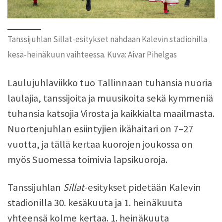
Tanssijuhlan Sillat-esitykset nähdään Kalevin stadionilla
kesä-heinäkuun vaihteessa. Kuva: Aivar Pihelgas
Laulujuhlaviikko tuo Tallinnaan tuhansia nuoria
laulajia, tanssijoita ja muusikoita sekä kymmeniä
tuhansia katsojia Virosta ja kaikkialta maailmasta.
Nuortenjuhlan esiintyjien ikähaitari on 7–27
vuotta, ja tällä kertaa kuorojen joukossa on
myös Suomessa toimivia lapsikuoroja.
Tanssijuhlan
Sillat
-esitykset pidetään Kalevin
stadionilla 30. kesäkuuta ja 1. heinäkuuta
yhteensä kolme kertaa. 1. heinäkuuta