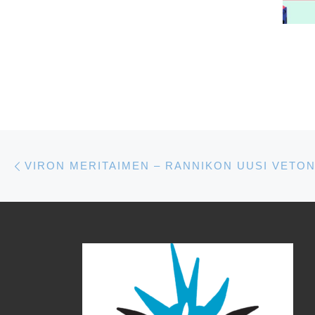
Artikkelien navigointi
Edellinen
VIRON MERITAIMEN – RANNIKON UUSI VETO