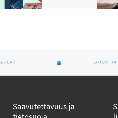
Ohjelmassa lukuisia
kirjailijaesittelyitä, mm.
Leelo Tungalilta ja
Indrek Harglalta. Viron
kirjallisuutta löydät
osastolla 6a66.
ARTIKKELISIVULLE
NAULA?
Saavutettavuus ja
S
tietosuoja
l