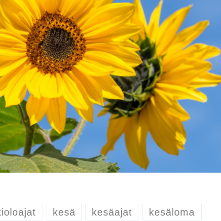
ioloajat
kesä
kesäajat
kesäloma