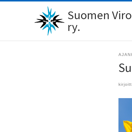
Skip to content
Suomen Viro-
ry.
AJAN
Su
kirjoit