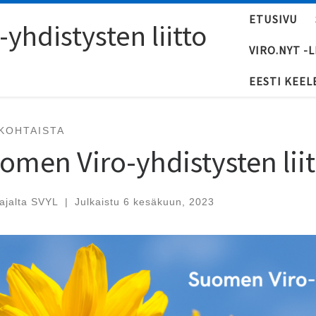
ETUSIVU
yhdistysten liitto
VIRO.NYT -
EESTI KEEL
KOHTAISTA
omen Viro-yhdistysten lii
tajalta
SVYL
|
Julkaistu
6 kesäkuun, 2023