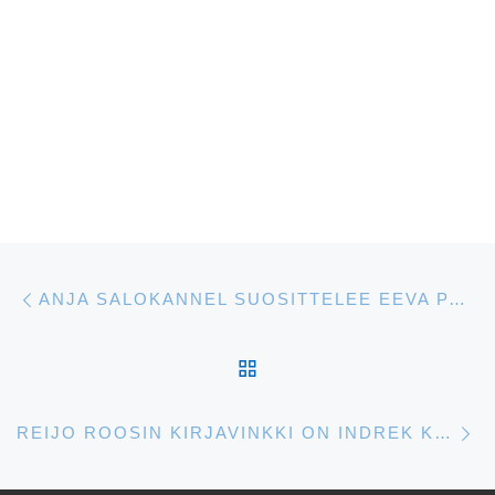
Artikkelien navigointi
Edellinen
ANJA SALOKANNEL SUOSITTELEE EEVA PARKIN ENSIMMÄISTÄ SUOMENNETTUA ROMAANIA
ARTIKKELISIVULLE
S
REIJO ROOSIN KIRJAVINKKI ON INDREK KOFFIN EESTLUSE ELUJÕUST -TEOKSEN SUOMENNOS OI SUOMI ON