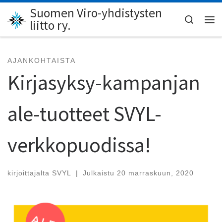
Suomen Viro-yhdistysten
Skip to content
Search
liitto ry.
Val
AJANKOHTAISTA
Kirjasyksy-kampanjan
ale-tuotteet SVYL-
verkkopuodissa!
kirjoittajalta
SVYL
|
Julkaistu
20 marraskuun, 2020