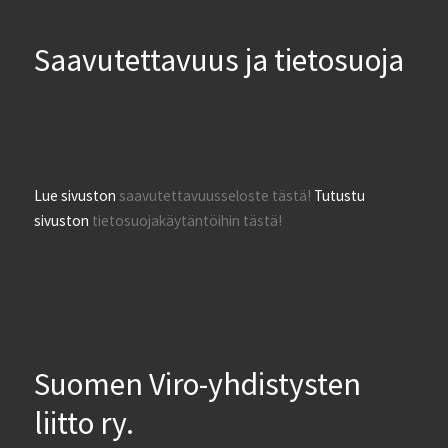
Saavutettavuus ja tietosuoja
Lue sivuston
saavutettavuusseloste tästä!
Tutustu
sivuston
tietosuojakäytäntöihin tästä!
Suomen Viro-yhdistysten
liitto ry.