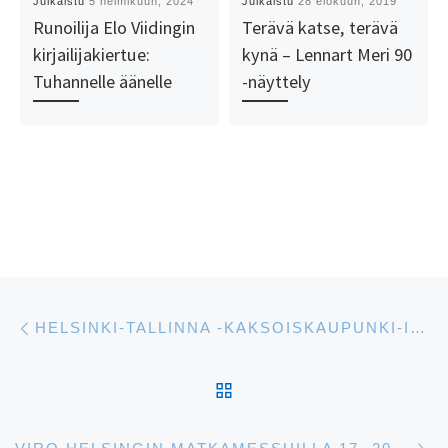
Julkaistu
5 helmikuun, 2024
Julkaistu
28 elokuun, 2019
Runoilija Elo Viidingin
Terävä katse, terävä
kirjailijakiertue:
kynä – Lennart Meri 90
Tuhannelle äänelle
-näyttely
Artikkelien navigointi
Edellinen
HELSINKI-TALLINNA -KAKSOISKAUPUNKI-ILTA 4.12. KLO 18 EESTI MAJASSA
ARTIKKELISIVULLE
S