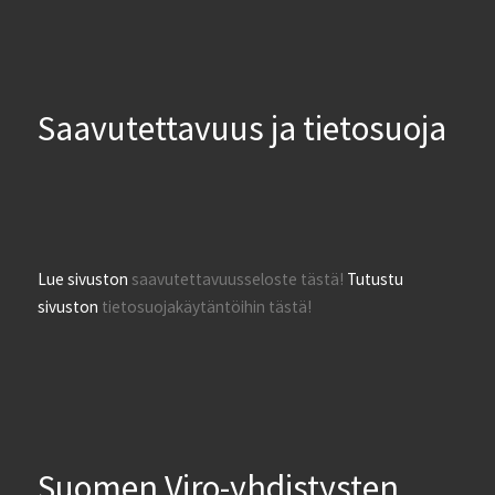
Saavutettavuus ja tietosuoja
Lue sivuston
saavutettavuusseloste tästä!
Tutustu
sivuston
tietosuojakäytäntöihin tästä!
Suomen Viro-yhdistysten