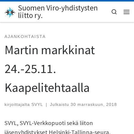
Suomen Viro-yhdistysten
Skip to content
Search
liitto ry.
Val
AJANKOHTAISTA
Martin markkinat
24.-25.11.
Kaapelitehtaalla
kirjoittajalta
SVYL
|
Julkaistu
30 marraskuun, 2018
SVYL, SVYL-Verkkopuoti sekä liiton
jäsenyhdistykset Helsinki-Tallinna-seura,