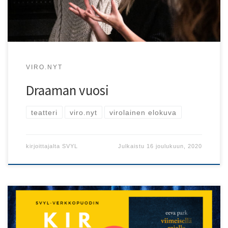
VIRO.NYT
Draaman vuosi
teatteri
viro.nyt
virolainen elokuva
kirjoittajalta
SVYL
Julkaistu
16 joulukuun, 2020