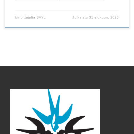
kirjoittajalta
SVYL
Julkaistu
31 elokuun, 2020