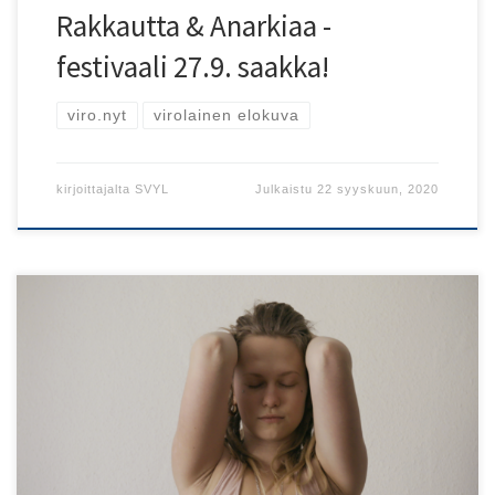
Rakkautta & Anarkiaa -
festivaali 27.9. saakka!
viro.nyt
virolainen elokuva
kirjoittajalta
SVYL
Julkaistu
22 syyskuun, 2020
Kansainvälinen Rakkautta & Anarkiaa -festivaali
järjestetään 33. kertaa Helsingissä 17.–27. syyskuuta.