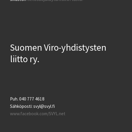
Suomen Viro-yhdistysten
liitto ry.
Puh. 040 777 4618
Sähköposti: svyl@svyl.fi
www.facebook.com/SVYL.net