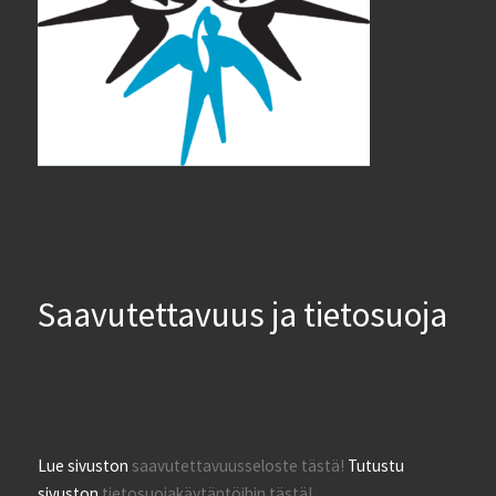
Saavutettavuus ja tietosuoja
Lue sivuston
saavutettavuusseloste tästä!
Tutustu
sivuston
tietosuojakäytäntöihin tästä!