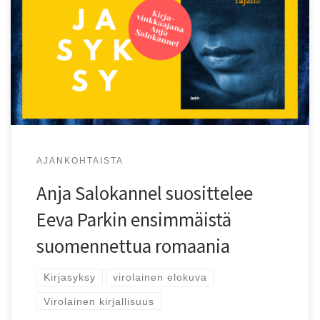
SVYL-verkkopuodin Kirjasyksy-kampanjassa saadaan
suosituksia puodin tarjonnasta.
AJANKOHTAISTA
Anja Salokannel suosittelee
Eeva Parkin ensimmäistä
suomennettua romaania
Kirjasyksy
virolainen elokuva
Virolainen kirjallisuus