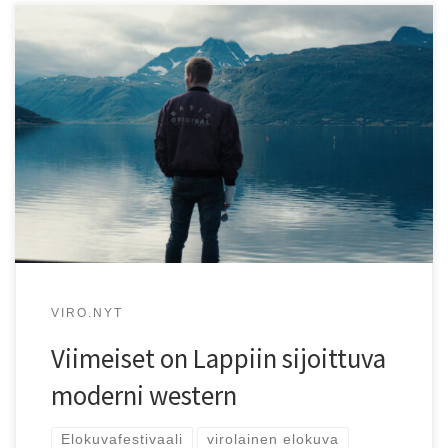
Viimeiset (2020) nähdään Rakkautta & Anarkiaa -
elokuvafestivaalilla 17.-27.9.2020.
VIRO.NYT
Viimeiset on Lappiin sijoittuva
moderni western
Elokuvafestivaali
virolainen elokuva