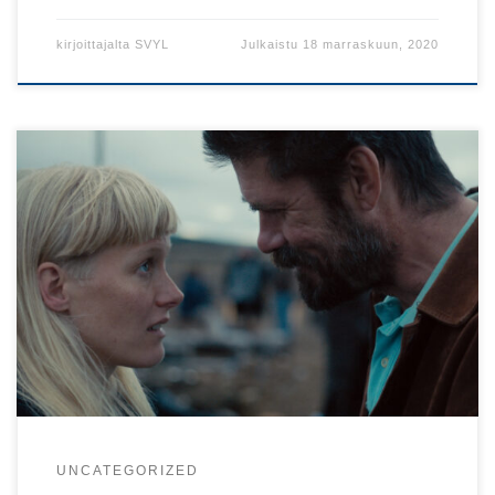
kirjoittajalta
SVYL
Julkaistu
18 marraskuun, 2020
Mukana kolme pitkää virolaiselokuvaa!
UNCATEGORIZED