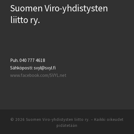
Suomen Viro-yhdistysten
liitto ry.
Puh. 040 777 4618
Sähköposti: svyl@svyl.fi
www.facebook.com/SVYL.net
© 2026
Suomen Viro-yhdistysten liitto ry.
– Kaikki oikeudet
pidätetään