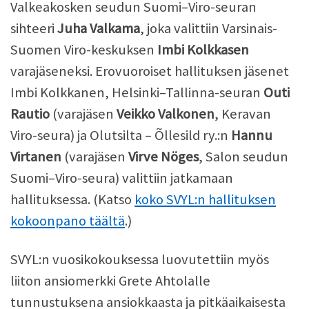
Valkeakosken seudun Suomi–Viro-seuran
sihteeri
Juha Valkama
, joka valittiin Varsinais-
Suomen Viro-keskuksen
Imbi Kolkkasen
varajäseneksi. Erovuoroiset hallituksen jäsenet
Imbi Kolkkanen, Helsinki–Tallinna-seuran
Outi
Rautio
(varajäsen
Veikko Valkonen
, Keravan
Viro-seura) ja Olutsilta – Õllesild ry.:n
Hannu
Virtanen
(varajäsen
Virve Nöges
, Salon seudun
Suomi–Viro-seura) valittiin jatkamaan
hallituksessa. (Katso
koko SVYL:n hallituksen
kokoonpano täältä
.)
SVYL:n vuosikokouksessa luovutettiin myös
liiton ansiomerkki Grete Ahtolalle
tunnustuksena ansiokkaasta ja pitkäaikaisesta