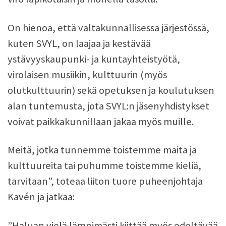
On hienoa, että valtakunnallisessa järjestössä,
kuten SVYL, on laajaa ja kestävää
ystävyyskaupunki- ja kuntayhteistyötä,
virolaisen musiikin, kulttuurin (myös
olutkulttuurin) sekä opetuksen ja koulutuksen
alan tuntemusta, jota SVYL:n jäsenyhdistykset
voivat paikkakunnillaan jakaa myös muille.
Meitä, jotka tunnemme toistemme maita ja
kulttuureita tai puhumme toistemme kieliä,
tarvitaan”, toteaa liiton tuore puheenjohtaja
Kavén ja jatkaa:
”Haluan vielä lämpimästi kiittää myös edeltävää