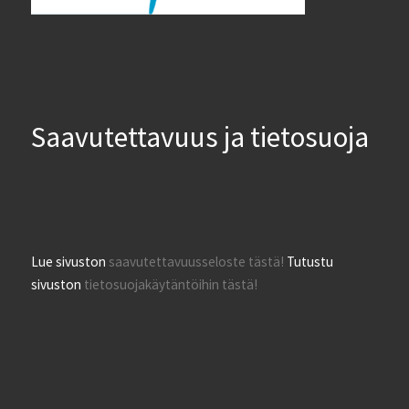
Saavutettavuus ja tietosuoja
Lue sivuston
saavutettavuusseloste tästä!
Tutustu
sivuston
tietosuojakäytäntöihin tästä!