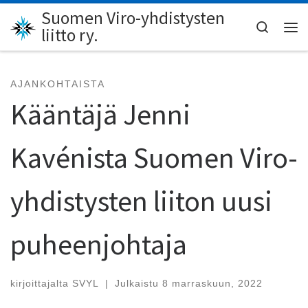
Suomen Viro-yhdistysten
Skip to content
Search
liitto ry.
Val
AJANKOHTAISTA
Kääntäjä Jenni
Kavénista Suomen Viro-
yhdistysten liiton uusi
puheenjohtaja
kirjoittajalta
SVYL
|
Julkaistu
8 marraskuun, 2022