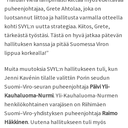
puheenjohtajaa, Grete Ahtolaa, joka on
luotsannut liittoa ja hallitusta varmalla otteella
kohti SVYL:n uutta strategiaa. Kiitos, Grete,
tärkeästä työstäsi. Tästä on hyvä jatkaa pätevän
hallituksen kanssa ja pitää Suomessa Viron
lippua korkealla!”
Muita muutoksia SVYL:n hallitukseen tuli, kun
Jenni Kavénin tilalle valittiin Porin seudun
Suomi–Viro-seuran puheenjohtaja
Päivi Yli-
Kauhaluoma-Nurmi
. Yli-Kauhaluoma-Nurmen
henkilökohtainen varajäsen on Riihimäen
Suomi–Viro-yhdistyksen puheenjohtaja
Raimo
Häkkinen
. Uutena hallitukseen tuli myös