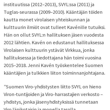
instituutissa (2012–2013), SVYL:ssa (2011) ja
Tuglas-seurassa (2009–2010). Kääntäjän töiden
kautta monet virolaisen yhteiskunnan ja
kulttuurin ilmiöt ovat tulleet Kavénille tutuiksi.
Hän on ollut SVYL:n hallituksen jäsen vuodesta
2012 lähtien. Kavén on edustanut hallituksessa
Virolaisen kulttuurin ystävät Virkkua, jonka
hallituksessa ja tiedottajana hän toimi vuosina
2015–2018. Jenni Kavén työskentelee Suomen
kääntäjien ja tulkkien liiton toiminnanjohtajana.
”Suomen Viro-yhdistysten liitto SVYL on hieno
Viron-tuntijoiden ja Viro-harrastajien verkosto –
yhdistys, jonka jäsenyhdistyksissä tunnetaan
Viro läpikotaisin ja monella tasolla.