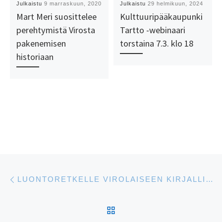
Julkaistu
9 marraskuun, 2020
Julkaistu
29 helmikuun, 2024
Mart Meri suosittelee
Kulttuuripääkaupunki
perehtymistä Virosta
Tartto -webinaari
pakenemisen
torstaina 7.3. klo 18
historiaan
Artikkelien navigointi
Edellinen
LUONTORETKELLE VIROLAISEEN KIRJALLISUUTEEN
ARTIKKELISIVULLE